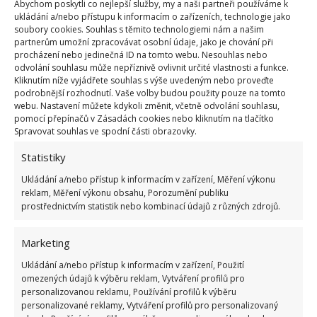
Abychom poskytli co nejlepší služby, my a naši partneři používáme k
ukládání a/nebo přístupu k informacím o zařízeních, technologie jako
soubory cookies. Souhlas s těmito technologiemi nám a našim
partnerům umožní zpracovávat osobní údaje, jako je chování při
Je prosvětlený, ve spodní části se nachází moderní
procházení nebo jedinečná ID na tomto webu. Nesouhlas nebo
odvolání souhlasu může nepříznivě ovlivnit určité vlastnosti a funkce.
kuchyně s obývacím prostorem, v patře pak dvě
Kliknutím níže vyjádřete souhlas s výše uvedeným nebo proveďte
útulné ložnice. A
na terasu se vešla dokonce
podrobnější rozhodnutí. Vaše volby budou použity pouze na tomto
webu. Nastavení můžete kdykoli změnit, včetně odvolání souhlasu,
vířivka
. Tento dvoupodlažní domek je dokonalý po
pomocí přepínačů v Zásadách cookies nebo kliknutím na tlačítko
všech stránkách, a může být pro každého inspirací.
Spravovat souhlas ve spodní části obrazovky.
Jinde se do
domu z kontejnerů
nastěhovala dokonce
Statistiky
pětičlenná rodina, o čemž jsme na BydlímeÚtulně
Ukládání a/nebo přístup k informacím v zařízení, Měření výkonu
také nedávno psali.
reklam, Měření výkonu obsahu, Porozumění publiku
prostřednictvím statistik nebo kombinací údajů z různých zdrojů.
Marketing
Ukládání a/nebo přístup k informacím v zařízení, Použití
omezených údajů k výběru reklam, Vytváření profilů pro
personalizovanou reklamu, Používání profilů k výběru
personalizované reklamy, Vytváření profilů pro personalizovaný