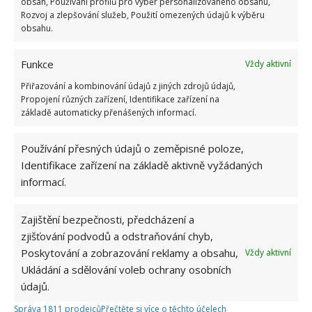
obsah, Používání profilů pro výběr personalizovaného obsahu,
Rozvoj a zlepšování služeb, Použití omezených údajů k výběru
obsahu.
Funkce
Vždy aktivní
Přiřazování a kombinování údajů z jiných zdrojů údajů,
Propojení různých zařízení, Identifikace zařízení na
základě automaticky přenášených informací.
Používání přesných údajů o zeměpisné poloze,
Identifikace zařízení na základě aktivně vyžádaných
BYDLENÍ
DOMOV
KONTEJNER
informací.
PŘESTAVBA
Zajištění bezpečnosti, předcházení a
zjišťování podvodů a odstraňování chyb,
Přidejte svůj názor
Poskytování a zobrazování reklamy a obsahu,
Vždy aktivní
KOMENTOVAT
Ukládání a sdělování voleb ochrany osobních
údajů.
Správa 1811 prodejců
Přečtěte si více o těchto účelech