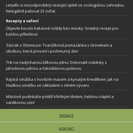
Letadlo si nezodpovědný cestující spletl se zoologickou zahradou.
Nelegálně pašoval 33 zvířat
Recepty a vaření
Objevte kouzlo kakaové rolády bez mouky: Snadný recept pro
každou příležitost
Zázrak z Olomouce: Tvarůžková pomazánka s česnekem a
cibulkou, která provoní i pochmurný den
Trik na nadýchanou bílkovou pěnu: Dokonalé indiánky s
jahodovou pěnou a čokoládovou polevou
Rajská omáčka s hovězím masem a kynutým knedlíkem: Jak na
hladkou omáčku se základem v silném vývaru
Máslové pudinkáče potěší křehkým těstem, hebkou náplní a
vanilkovou vůní
REDAKCE
KONTAKT