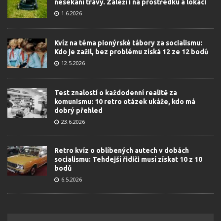
nesekání trávy. Záleží i na prostředku a lokaci
1.6.2026
Kvíz na téma pionýrské tábory za socialismu:
Kdo je zažil, bez problému získá 12 ze 12 bodů
12.5.2026
Test znalostí o každodenní realitě za
komunismu: 10 retro otázek ukáže, kdo má
dobrý přehled
23.6.2026
Retro kvíz o oblíbených autech v dobách
socialismu: Tehdejší řidiči musí získat 10 z 10
bodů
6.5.2026