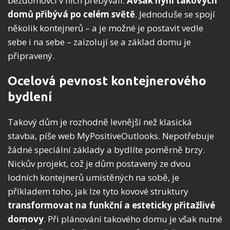
bezdomovci v nich přebývali.
Avšak nyní takových
domů přibývá po celém světě
. Jednoduše se spojí
několik kontejnerů – a je možné je postavit vedle
sebe i na sebe – zaizolují se a základ domu je
připravený.
Ocelová pevnost kontejnerového
bydlení
Takový dům je rozhodně levnější než klasická
stavba, píše web MyPositiveOutlooks. Nepotřebuje
žádné speciální základy a bydlíte poměrně brzy.
Nickův projekt, což je dům postavený ze dvou
lodních kontejnerů umístěných na sobě, je
příkladem toho, jak lze tyto kovové struktury
transformovat na funkční a esteticky přitažlivé
domovy
. Při plánování takového domu je však nutné