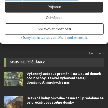
Hana Musilová
Příjmout
Do redakce Bydlimeutulne.cz se
přidala během svých studií a práce
Odmítnout
redaktorky ji tak nadchla, že se
rozhodla zůstat. Její v...
[Více o
autorovi]
Spravovat možnosti
Zásady cookies
Zásady používání cookies
Kontakt
SOUVISEJÍCÍ ČLÁNKY
Vyřazený autobus proměnili na luxusní domek
pro 2 osoby. Takové vybavení nemají
domácnosti mnohých z nás
Dřevěné kůlny původně na nářadí, předělané na
celoročně obyvatelné domky