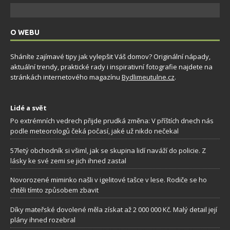
O WEBU
Sháníte zajímavé tipy jak vylepšit Váš domov? Originální nápady,
aktuální trendy, praktické rady i inspirativní fotografie najdete na
stránkách internetového magazínu
Bydlimeutulne.cz
.
Lidé a svět
Po extrémních vedrech přijde prudká změna: V příštích dnech nás
podle meteorologů čeká počasí, jaké už nikdo nečekal
57letý obchodník si všiml, jak se skupina lidí naváží do policie. Z
lásky ke své zemi se jich ihned zastal
Novorozené miminko našli v igelitové tašce v lese. Rodiče se ho
chtěli tímto způsobem zbavit
Díky mateřské dovolené měla získat až 2 000 000 Kč. Malý detail její
plány ihned rozebral