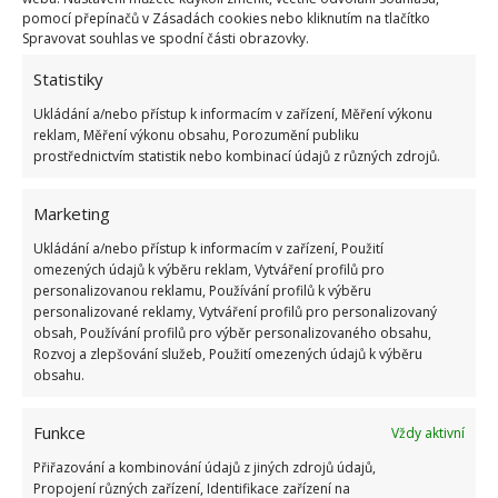
pomocí přepínačů v Zásadách cookies nebo kliknutím na tlačítko
Spravovat souhlas ve spodní části obrazovky.
OBLÍBENÉ ČLÁNKY
Statistiky
Ukládání a/nebo přístup k informacím v zařízení, Měření výkonu
Pokuta až 10 000 Kč hrozí za nesprávné sekání i
reklam, Měření výkonu obsahu, Porozumění publiku
nesekání trávy. Záleží i na prostředku a lokaci
prostřednictvím statistik nebo kombinací údajů z různých zdrojů.
1.6.2026
Marketing
Kvíz na téma pionýrské tábory za socialismu:
Ukládání a/nebo přístup k informacím v zařízení, Použití
Kdo je zažil, bez problému získá 12 ze 12 bodů
omezených údajů k výběru reklam, Vytváření profilů pro
12.5.2026
personalizovanou reklamu, Používání profilů k výběru
personalizované reklamy, Vytváření profilů pro personalizovaný
obsah, Používání profilů pro výběr personalizovaného obsahu,
Test znalostí o každodenní realitě za
Rozvoj a zlepšování služeb, Použití omezených údajů k výběru
komunismu: 10 retro otázek ukáže, kdo má
obsahu.
dobrý přehled
23.6.2026
Funkce
Vždy aktivní
Přiřazování a kombinování údajů z jiných zdrojů údajů,
Retro kvíz o oblíbených autech v dobách
Propojení různých zařízení, Identifikace zařízení na