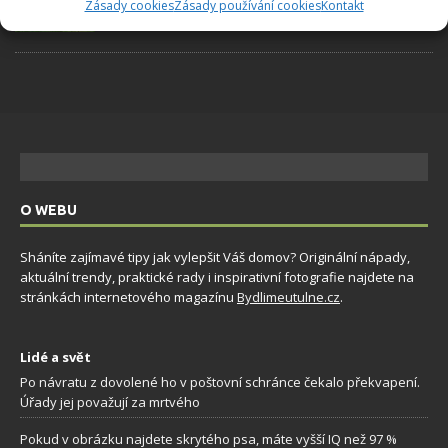
Zásady cookies
Zásady používání cookies
Kontakt
7.8.2026
O WEBU
Sháníte zajímavé tipy jak vylepšit Váš domov? Originální nápady,
aktuální trendy, praktické rady i inspirativní fotografie najdete na
stránkách internetového magazínu
Bydlimeutulne.cz
.
Lidé a svět
Po návratu z dovolené ho v poštovní schránce čekalo překvapení.
Úřady jej považují za mrtvého
Pokud v obrázku najdete skrytého psa, máte vyšší IQ než 97 %