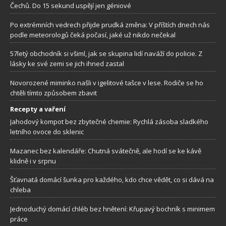
Čechů. Do 15 sekund uspějí jen géniové
Po extrémních vedrech přijde prudká změna: V příštích dnech nás
podle meteorologů čeká počasí, jaké už nikdo nečekal
57letý obchodník si všiml, jak se skupina lidí naváží do policie. Z
lásky ke své zemi se jich ihned zastal
Novorozené miminko našli v igelitové tašce v lese. Rodiče se ho
chtěli tímto způsobem zbavit
Recepty a vaření
Jahodový kompot bez zbytečné chemie: Rychlá zásoba sladkého
letního ovoce do sklenic
Mazanec bez kalendáře: Chutná svátečně, ale hodí se ke kávě
klidně i v srpnu
Šťavnatá domácí šunka pro každého, kdo chce vědět, co si dává na
chleba
Jednoduchý domácí chléb bez hnětení: Křupavý bochník s minimem
práce