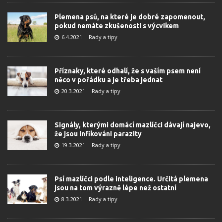
Plemena psů, na které je dobré zapomenout,
pokud nemáte zkušenosti s výcvikem
6.4.2021
Rady a tipy
Příznaky, které odhalí, že s vaším psem není
něco v pořádku a je třeba jednat
20.3.2021
Rady a tipy
Signály, kterými domácí mazlíčci dávají najevo,
že jsou infikováni parazity
19.3.2021
Rady a tipy
Psí mazlíčci podle inteligence. Určitá plemena
jsou na tom výrazně lépe než ostatní
8.3.2021
Rady a tipy