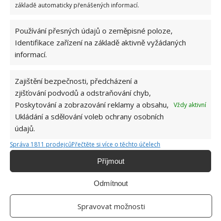
socialismu: Tehdejší řidiči musí získat 10 z 10
základě automaticky přenášených informací.
bodů
6.5.2026
Používání přesných údajů o zeměpisné poloze,
Identifikace zařízení na základě aktivně vyžádaných
informací.
Zajištění bezpečnosti, předcházení a
ŽHAVÉ NOVINKY
zjišťování podvodů a odstraňování chyb,
Poskytování a zobrazování reklamy a obsahu,
Vždy aktivní
Tyto rostliny odpuzují klíšťata. Ujistěte se, že je
Ukládání a sdělování voleb ochrany osobních
máte na zahrádce
údajů.
7.8.2026
Správa 1811 prodejců
Přečtěte si více o těchto účelech
Příjmout
Pokojové rostliny pro začátečníky, které jsou
nenáročné a něco vydrží
7.8.2026
Odmítnout
Spravovat možnosti
Využití dešťové vody v domácnosti: Tři
způsoby, jak její měkkost promění váš úklid