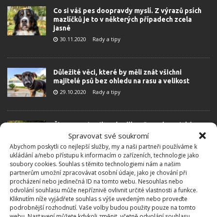
Co si váš pes doopravdy myslí. Z výrazů psích
mazlíčků je to v některých případech zcela
jasné
30.11.2020
Rady a tipy
Důležité věci, které by měli znát všichni
majitelé psů bez ohledu na rasu a velikost
29.10.2020
Rady a tipy
Čivavy Paris Hilton bydlí v přepychu, o jakém se
vám nesnilo
Spravovat své soukromí
7.3.2018
Reality
Abychom poskytli co nejlepší služby, my a naši partneři používáme k
ukládání a/nebo přístupu k informacím o zařízeních, technologie jako
soubory cookies. Souhlas s těmito technologiemi nám a našim
partnerům umožní zpracovávat osobní údaje, jako je chování při
procházení nebo jedinečná ID na tomto webu. Nesouhlas nebo
odvolání souhlasu může nepříznivě ovlivnit určité vlastnosti a funkce.
Kliknutím níže vyjádřete souhlas s výše uvedeným nebo proveďte
podrobnější rozhodnutí. Vaše volby budou použity pouze na tomto
webu. Nastavení můžete kdykoli změnit, včetně odvolání souhlasu,