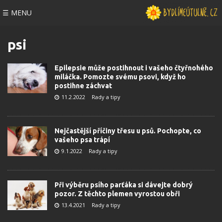
☰ MENU
psi
Epilepsie může postihnout i vašeho čtyřnohého
miláčka. Pomozte svému psovi, když ho
postihne záchvat
11.2.2022
Rady a tipy
Nejčastější příčiny třesu u psů. Pochopte, co
vašeho psa trápí
9.1.2022
Rady a tipy
Při výběru psího parťáka si dávejte dobrý
pozor. Z těchto plemen vyrostou obři
13.4.2021
Rady a tipy