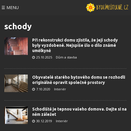
☰ MENU
schody
Při rekonstrukci domu zjistila, že její schody
byly vyzdobené. Nejspíše šlo o dílo známé
umělkyně
25.10.2025
Dům a stavba
Obyvatelé starého bytového domu se rozhodli
originálně opravit společné prostory
7.10.2020
Interiér
Schodiště je tepnou vašeho domova. Dejte si na
něm záležet
30.12.2019
Interiér