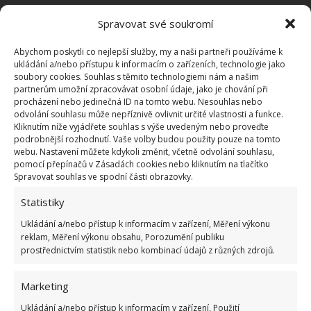
Spravovat své soukromí
OBLÍBENÉ ČLÁNKY
Abychom poskytli co nejlepší služby, my a naši partneři používáme k
ukládání a/nebo přístupu k informacím o zařízeních, technologie jako
Pokuta až 10 000 Kč hrozí za nesprávné sekání i
soubory cookies. Souhlas s těmito technologiemi nám a našim
nesekání trávy. Záleží i na prostředku a lokaci
partnerům umožní zpracovávat osobní údaje, jako je chování při
procházení nebo jedinečná ID na tomto webu. Nesouhlas nebo
1.6.2026
odvolání souhlasu může nepříznivě ovlivnit určité vlastnosti a funkce.
Kliknutím níže vyjádřete souhlas s výše uvedeným nebo proveďte
podrobnější rozhodnutí. Vaše volby budou použity pouze na tomto
Kvíz na téma pionýrské tábory za socialismu:
webu. Nastavení můžete kdykoli změnit, včetně odvolání souhlasu,
Kdo je zažil, bez problému získá 12 ze 12 bodů
pomocí přepínačů v Zásadách cookies nebo kliknutím na tlačítko
12.5.2026
Spravovat souhlas ve spodní části obrazovky.
Statistiky
Test znalostí o každodenní realitě za
Ukládání a/nebo přístup k informacím v zařízení, Měření výkonu
komunismu: 10 retro otázek ukáže, kdo má
reklam, Měření výkonu obsahu, Porozumění publiku
dobrý přehled
prostřednictvím statistik nebo kombinací údajů z různých zdrojů.
23.6.2026
Marketing
Retro kvíz o oblíbených autech v dobách
Ukládání a/nebo přístup k informacím v zařízení, Použití
socialismu: Tehdejší řidiči musí získat 10 z 10