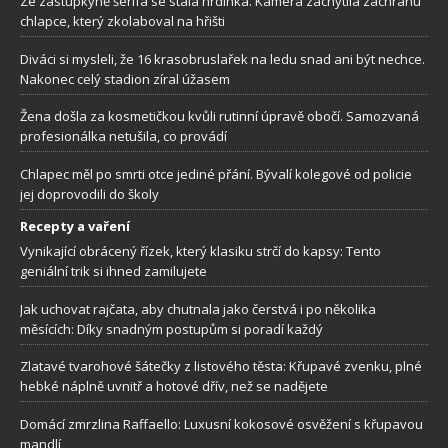
Ze zástupkyně šerifa se stala hrdinka. Kamera zachytila záchranu
chlapce, který zkolaboval na hřišti
Diváci si mysleli, že 16 krasobruslařek na ledu snad ani být nechce.
Nakonec celý stadion zíral úžasem
Žena došla za kosmetičkou kvůli rutinní úpravě obočí. Samozvaná
profesionálka netušila, co provádí
Chlapec měl po smrti otce jediné přání. Bývalí kolegové od policie
jej doprovodili do školy
Recepty a vaření
Vynikající obrácený řízek, který klasiku strčí do kapsy: Tento
geniální trik si ihned zamilujete
Jak uchovat rajčata, aby chutnala jako čerstvá i po několika
měsících: Díky snadným postupům si poradí každý
Zlatavé tvarohové šátečky z listového těsta: Křupavé zvenku, plné
hebké náplně uvnitř a hotové dřív, než se nadějete
Domácí zmrzlina Raffaello: Luxusní kokosové osvěžení s křupavou
mandlí