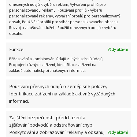
bodů
omezených údajů k výběru reklam, Vytváření profilů pro
personalizovanou reklamu, Používání profilů k výběru
6.5.2026
personalizované reklamy, Vytváření profilů pro personalizovaný
obsah, Používání profilů pro výběr personalizovaného obsahu,
Rozvoj a zlepšování služeb, Použití omezených údajů k výběru
obsahu.
Funkce
Vždy aktivní
ŽHAVÉ NOVINKY
Přiřazování a kombinování údajů z jiných zdrojů údajů,
Propojení různých zařízení, Identifikace zařízení na
Vaše okurky zůstanou čerstvé i měsíc po sklizni
základě automaticky přenášených informací.
díky tomuto lidovému fíglu
5.8.2026
Používání přesných údajů o zeměpisné poloze,
Identifikace zařízení na základě aktivně vyžádaných
Na mastnou vodu v bazénu platí tato geniálně
informací.
jednoduchá finta, díky které ušetříte za drahou
údržbu
5.8.2026
Zajištění bezpečnosti, předcházení a
zjišťování podvodů a odstraňování chyb,
Poskytování a zobrazování reklamy a obsahu,
Vždy aktivní
Tato lidová past zachytí všechny mouchy a vosy