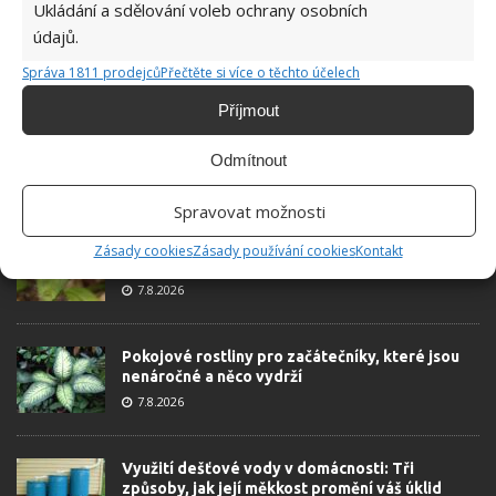
Ukládání a sdělování voleb ochrany osobních
bodů
údajů.
6.5.2026
Správa 1811 prodejců
Přečtěte si více o těchto účelech
Příjmout
Odmítnout
ŽHAVÉ NOVINKY
Spravovat možnosti
Tyto rostliny odpuzují klíšťata. Ujistěte se, že je
Zásady cookies
Zásady používání cookies
Kontakt
máte na zahrádce
7.8.2026
Pokojové rostliny pro začátečníky, které jsou
nenáročné a něco vydrží
7.8.2026
Využití dešťové vody v domácnosti: Tři
způsoby, jak její měkkost promění váš úklid