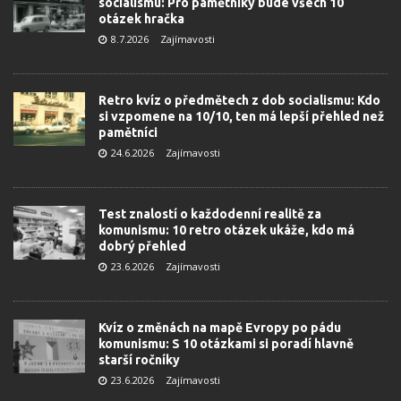
socialismu: Pro pamětníky bude všech 10
otázek hračka
8.7.2026
Zajímavosti
Retro kvíz o předmětech z dob socialismu: Kdo
si vzpomene na 10/10, ten má lepší přehled než
pamětníci
24.6.2026
Zajímavosti
Test znalostí o každodenní realitě za
komunismu: 10 retro otázek ukáže, kdo má
dobrý přehled
23.6.2026
Zajímavosti
Kvíz o změnách na mapě Evropy po pádu
komunismu: S 10 otázkami si poradí hlavně
starší ročníky
23.6.2026
Zajímavosti