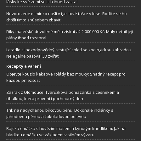
lásky ke své zemi se jich ihned zastal
Novorozené miminko našli v igelitové tašce v lese. Rodiče se ho
chtěli tímto způsobem zbavit
Díky mateřské dovolené měla získat až 2 000 000 Kč. Malý detail její
plány ihned rozebral
Letadlo si nezodpovědný cestující spletl se zoologickou zahradou.
Nelegálně pašoval 33 zvířat
Recepty a vaření
Objevte kouzlo kakaové rolády bez mouky: Snadný recept pro
každou příležitost
Zázrak z Olomouce: Tvarůžková pomazánka s česnekem a
cibulkou, která provoní i pochmurný den
Trik na nadýchanou bílkovou pěnu: Dokonalé indiánky s
jahodovou pěnou a čokoládovou polevou
Rajská omáčka s hovězím masem a kynutým knedlíkem: Jak na
hladkou omáčku se základem v silném vývaru