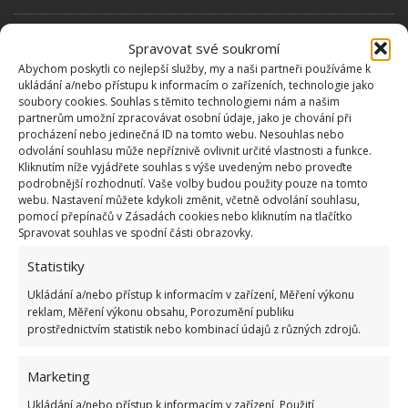
Retro test znalostí o mase a uzeninách za
Spravovat své soukromí
socialismu: Pamětníci zodpoví 10 otázek bez
Abychom poskytli co nejlepší služby, my a naši partneři používáme k
chyby
ukládání a/nebo přístupu k informacím o zařízeních, technologie jako
20.6.2026
Zajímavosti
soubory cookies. Souhlas s těmito technologiemi nám a našim
partnerům umožní zpracovávat osobní údaje, jako je chování při
procházení nebo jedinečná ID na tomto webu. Nesouhlas nebo
odvolání souhlasu může nepříznivě ovlivnit určité vlastnosti a funkce.
Retro kvíz o řeči socialismu: Úkolem je vysvětlit
Kliknutím níže vyjádřete souhlas s výše uvedeným nebo proveďte
10 výrazů, které mladší generace nikdy
podrobnější rozhodnutí. Vaše volby budou použity pouze na tomto
neslyšely
webu. Nastavení můžete kdykoli změnit, včetně odvolání souhlasu,
18.6.2026
Zajímavosti
pomocí přepínačů v Zásadách cookies nebo kliknutím na tlačítko
Spravovat souhlas ve spodní části obrazovky.
Statistiky
«
1
2
3
…
12
»
Ukládání a/nebo přístup k informacím v zařízení, Měření výkonu
reklam, Měření výkonu obsahu, Porozumění publiku
prostřednictvím statistik nebo kombinací údajů z různých zdrojů.
Marketing
Ukládání a/nebo přístup k informacím v zařízení, Použití