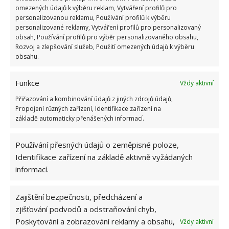
omezených údajů k výběru reklam, Vytváření profilů pro
personalizovanou reklamu, Používání profilů k výběru
personalizované reklamy, Vytváření profilů pro personalizovaný
OBLÍBENÉ ČLÁNKY
obsah, Používání profilů pro výběr personalizovaného obsahu,
Rozvoj a zlepšování služeb, Použití omezených údajů k výběru
Pokuta až 10 000 Kč hrozí za nesprávné sekání i
obsahu.
nesekání trávy. Záleží i na prostředku a lokaci
1.6.2026
Funkce
Vždy aktivní
Přiřazování a kombinování údajů z jiných zdrojů údajů,
Kvíz na téma pionýrské tábory za socialismu:
Propojení různých zařízení, Identifikace zařízení na
Kdo je zažil, bez problému získá 12 ze 12 bodů
základě automaticky přenášených informací.
12.5.2026
Používání přesných údajů o zeměpisné poloze,
Identifikace zařízení na základě aktivně vyžádaných
Test znalostí o každodenní realitě za
komunismu: 10 retro otázek ukáže, kdo má
informací.
dobrý přehled
23.6.2026
Zajištění bezpečnosti, předcházení a
zjišťování podvodů a odstraňování chyb,
Retro kvíz o oblíbených autech v dobách
Poskytování a zobrazování reklamy a obsahu,
Vždy aktivní
socialismu: Tehdejší řidiči musí získat 10 z 10