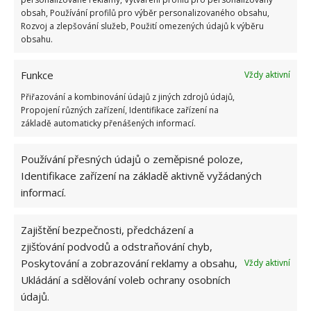
obsah, Používání profilů pro výběr personalizovaného obsahu,
Rozvoj a zlepšování služeb, Použití omezených údajů k výběru
obsahu.
ŽHAVÉ NOVINKY
Funkce
Vždy aktivní
Tyto rostliny odpuzují klíšťata. Ujistěte se, že je
máte na zahrádce
Přiřazování a kombinování údajů z jiných zdrojů údajů,
7.8.2026
Propojení různých zařízení, Identifikace zařízení na
základě automaticky přenášených informací.
Pokojové rostliny pro začátečníky, které jsou
Používání přesných údajů o zeměpisné poloze,
nenáročné a něco vydrží
Identifikace zařízení na základě aktivně vyžádaných
7.8.2026
informací.
Využití dešťové vody v domácnosti: Tři
Zajištění bezpečnosti, předcházení a
způsoby, jak její měkkost promění váš úklid
zjišťování podvodů a odstraňování chyb,
7.8.2026
Poskytování a zobrazování reklamy a obsahu,
Vždy aktivní
Ukládání a sdělování voleb ochrany osobních
údajů.