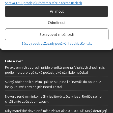
Správa 1811 prodejců
Přečtěte si více o těchto účelech
Příjmout
Odmítnout
O WEBU
Spravovat možnosti
Sháníte zajímavé tipy jak vylepšit Váš domov? Originální nápady,
aktuální trendy, praktické rady i inspirativní fotografie najdete na
Zásady cookies
Zásady používání cookies
Kontakt
stránkách internetového magazínu
Bydlimeutulne.cz
.
Lidé a svět
Po extrémních vedrech přijde prudká změna: V příštích dnech nás
podle meteorologů čeká počasí, jaké už nikdo nečekal
57letý obchodník si všiml, jak se skupina lidí naváží do policie. Z
lásky ke své zemi se jich ihned zastal
Novorozené miminko našli v igelitové tašce v lese. Rodiče se ho
chtěli tímto způsobem zbavit
Díky mateřské dovolené měla získat až 2 000 000 Kč. Malý detail její