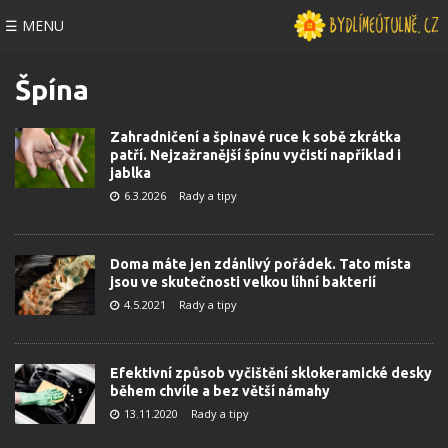
☰ MENU
Špína
Zahradničení a špinavé ruce k sobě zkrátka
patří. Nejzažranější špínu vyčistí například i
jablka
6.3.2026
Rady a tipy
Doma máte jen zdánlivý pořádek. Tato místa
jsou ve skutečnosti velkou líhní bakterií
4.5.2021
Rady a tipy
Efektivní způsob vyčištění sklokeramické desky
během chvíle a bez větší námahy
13.11.2020
Rady a tipy