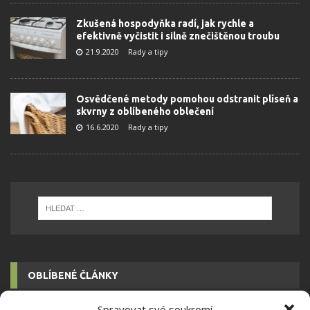
Zkušená hospodyňka radí, jak rychle a
efektivně vyčistit i silně znečištěnou troubu
21.9.2020
Rady a tipy
Osvědčené metody pomohou odstranit plíseň a
skvrny z oblíbeného oblečení
16.6.2020
Rady a tipy
OBLÍBENÉ ČLÁNKY
Spravovat své soukromí
Pokuta až 10 000 Kč hrozí za nesprávné sekání i