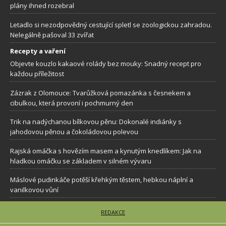
plány ihned rozebral
Letadlo si nezodpovědný cestující spletl se zoologickou zahradou.
Nelegálně pašoval 33 zvířat
Recepty a vaření
Objevte kouzlo kakaové rolády bez mouky: Snadný recept pro
každou příležitost
Zázrak z Olomouce: Tvarůžková pomazánka s česnekem a
cibulkou, která provoní i pochmurný den
Trik na nadýchanou bílkovou pěnu: Dokonalé indiánky s
jahodovou pěnou a čokoládovou polevou
Rajská omáčka s hovězím masem a kynutým knedlíkem: Jak na
hladkou omáčku se základem v silném vývaru
Máslové pudinkáče potěší křehkým těstem, hebkou náplní a
vanilkovou vůní
REDAKCE