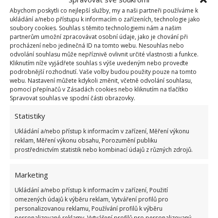
nesekání trávy. Záleží i na prostředku a lokaci
Abychom poskytli co nejlepší služby, my a naši partneři používáme k
ukládání a/nebo přístupu k informacím o zařízeních, technologie jako
1.6.2026
soubory cookies. Souhlas s těmito technologiemi nám a našim
partnerům umožní zpracovávat osobní údaje, jako je chování při
procházení nebo jedinečná ID na tomto webu. Nesouhlas nebo
Kvíz na téma pionýrské tábory za socialismu:
odvolání souhlasu může nepříznivě ovlivnit určité vlastnosti a funkce.
Kdo je zažil, bez problému získá 12 ze 12 bodů
Kliknutím níže vyjádřete souhlas s výše uvedeným nebo proveďte
12.5.2026
podrobnější rozhodnutí. Vaše volby budou použity pouze na tomto
webu. Nastavení můžete kdykoli změnit, včetně odvolání souhlasu,
pomocí přepínačů v Zásadách cookies nebo kliknutím na tlačítko
Test znalostí o každodenní realitě za
Spravovat souhlas ve spodní části obrazovky.
komunismu: 10 retro otázek ukáže, kdo má
Statistiky
dobrý přehled
23.6.2026
Ukládání a/nebo přístup k informacím v zařízení, Měření výkonu
reklam, Měření výkonu obsahu, Porozumění publiku
prostřednictvím statistik nebo kombinací údajů z různých zdrojů.
Retro kvíz o oblíbených autech v dobách
socialismu: Tehdejší řidiči musí získat 10 z 10
bodů
Marketing
6.5.2026
Ukládání a/nebo přístup k informacím v zařízení, Použití
omezených údajů k výběru reklam, Vytváření profilů pro
personalizovanou reklamu, Používání profilů k výběru
personalizované reklamy, Vytváření profilů pro personalizovaný