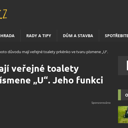
AHRADA
RADY A TIPY
DŮM A STAVBA
SPOTŘEBIT
hoto důvodu mají veřejné toalety prkénko ve tvaru písmene „U“.
jí veřejné toalety
ísmene „U“. Jeho funkci
O