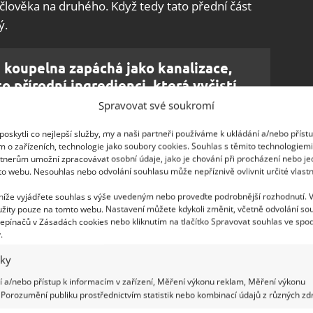
lověka na druhého. Když tedy tato přední část
ý.
 koupelna zapáchá jako kanalizace,
to přírodní ingredienci, která vyčistí
Spravovat své soukromí
oskytli co nejlepší služby, my a naši partneři používáme k ukládání a/nebo příst
m o zařízeních, technologie jako soubory cookies. Souhlas s těmito technologiem
nedotýkají WC sedátka a nerozstřikuje se na ně moč,
tnerům umožní zpracovávat osobní údaje, jako je chování při procházení nebo j
to webu. Nesouhlas nebo odvolání souhlasu může nepříznivě ovlivnit určité vlastn
oroboplodných zárodků, je zachována vyšší hygiena
 níže vyjádřete souhlas s výše uvedeným nebo proveďte podrobnější rozhodnutí. 
žity pouze na tomto webu. Nastavení můžete kdykoli změnit, včetně odvolání so
epínačů v Zásadách cookies nebo kliknutím na tlačítko Spravovat souhlas ve spod
.
iky
 a/nebo přístup k informacím v zařízení, Měření výkonu reklam, Měření výkonu
Porozumění publiku prostřednictvím statistik nebo kombinací údajů z různých zdr