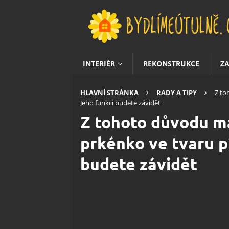
INTERIÉR
REKONSTRUKCE
Z
HLAVNÍ STRÁNKA
RADY A TIPY
Z to
Jeho funkci budete závidět
Z tohoto důvodu ma
prkénko ve tvaru p
budete závidět