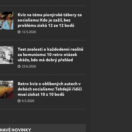
Kvíz na téma pionýrské tábory za
socialismu: Kdo je zažil, bez
problému získá 12 ze 12 bodů
12.5.2026
Test znalostí o každodenní realitě
za komunismu: 10 retro otázek
ukáže, kdo má dobrý přehled
23.6.2026
Retro kvíz o oblíbených autech v
dobách socialismu: Tehdejší řidiči
musí získat 10 z 10 bodů
6.5.2026
HAVÉ NOVINKY