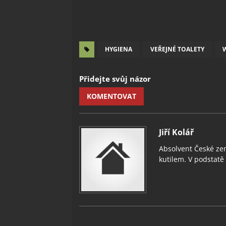
HYGIENA
VEŘEJNÉ TOALETY
Přidejte svůj názor
KOMENTOVAT
Jiří Kolář
Absolvent České zem
kutilem. V podstatě v