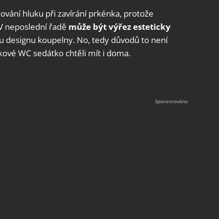
vání hluku při zavírání prkénka, protože
 V neposlední řadě
může být výřez esteticky
 designu koupelny. No, tedy důvodů to není
akové WC sedátko chtěli mít i doma.