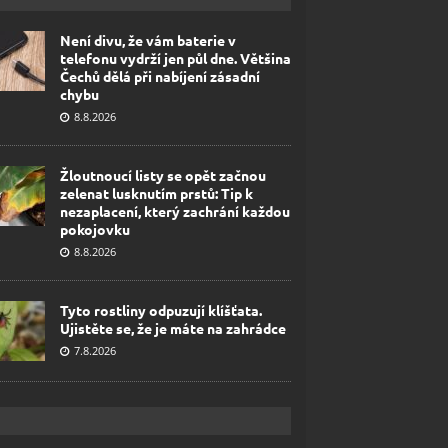
Není divu, že vám baterie v
telefonu vydrží jen půl dne. Většina
Čechů dělá při nabíjení zásadní
chybu
8.8.2026
Žloutnoucí listy se opět začnou
zelenat lusknutím prstů: Tip k
nezaplacení, který zachrání každou
pokojovku
8.8.2026
Tyto rostliny odpuzují klíšťata.
Ujistěte se, že je máte na zahrádce
7.8.2026