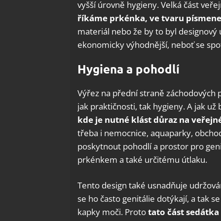
vyšší úrovně hygieny. Velká část veře
říkáme prkénka, ve tvaru písmene
materiál nebo že by to byl designový
ekonomicky výhodnější, neboť se spo
Hygiena a pohodlí
Výřez na přední straně záchodových p
jak praktičnosti, tak hygieny. A jak u
kde je nutné klást důraz na veřejn
třeba i nemocnice, aquaparky, obchodn
poskytnout pohodlí a prostor pro geni
prkénkem a také určitému útlaku.
Tento design také usnadňuje udržován
se ho často genitálie dotýkají, a tak 
kapky moči. Proto
tato část sedátk