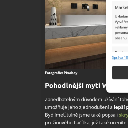
Market
Ukládání
Vytvářen
reklamy,
persona
obsahu.
Funkc
Správa 18
Přiřazov
Identifi
Fotografie: Pixabay
Použív
Pohodlnější mytí WC mís
základ
Zanedbatelným důvodem užívání tohoto
Zajišt
umožňuje jeho zjednodušení a
lepší 
odstra
BydlímeÚtulně jsme také popsali
skr
Ukládá
pružinového tlačítka, jež také oceníte 