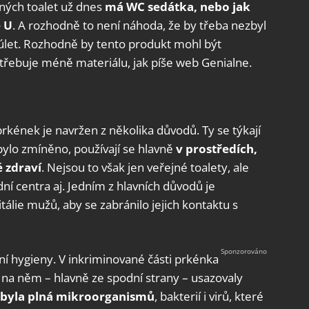
jných toalet už dnes
má WC sedátka, nebo jak
 U
. A rozhodně to není náhoda, že by třeba nezbyl
 úlet. Rozhodně by tento produkt mohl být
třebuje méně materiálu, jak píše web Genialne.
rkének je navržen z několika důvodů. Ty se týkají
ž bylo zmíněno, používají se hlavně
v prostředích,
é zdraví
. Nejsou to však jen veřejné toalety, ale
í centra aj. Jedním z hlavních důvodů je
tálie mužů, aby se zabránilo jejich kontaktu s
í hygieny. V inkriminované části prkénka
se na něm – hlavně ze spodní strany – usazovaly
a byla plná mikroorganismů
, bakterií i virů, které