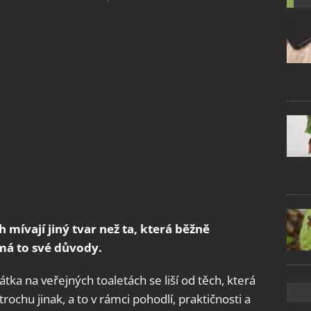
mívají jiný tvar než ta, která běžně
má to své důvody.
ka na veřejných toaletách se liší od těch, která
ochu jinak, a to v rámci pohodlí, praktičnosti a