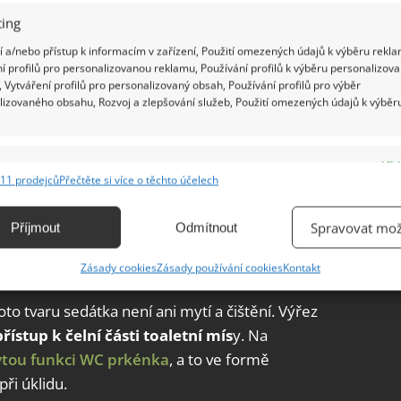
ing
 a/nebo přístup k informacím v zařízení, Použití omezených údajů k výběru rekla
í profilů pro personalizovanou reklamu, Používání profilů k výběru personalizov
 Vytváření profilů pro personalizovaný obsah, Používání profilů pro výběr
lizovaného obsahu, Rozvoj a zlepšování služeb, Použití omezených údajů k výběr
e
Vžd
11 prodejců
Přečtěte si více o těchto účelech
ání a kombinování údajů z jiných zdrojů údajů, Propojení různých zařízení,
kace zařízení na základě automaticky přenášených informací.
Spravovat mož
Příjmout
Odmítnout
ání přesných údajů o zeměpisné poloze, Identifikace zařízení na
y
Zásady cookies
Zásady používání cookies
Kontakt
ě aktivně vyžádaných informací.
 tvaru sedátka není ani mytí a čištění. Výřez
ění bezpečnosti, předcházení a zjišťování podvodů a
přístup k čelní části toaletní mís
y. Na
ňování chyb, Poskytování a zobrazování reklamy a obsahu,
Vžd
ytou funkci WC prkénka
, a to ve formě
ní a sdělování voleb ochrany osobních údajů.
při úklidu.