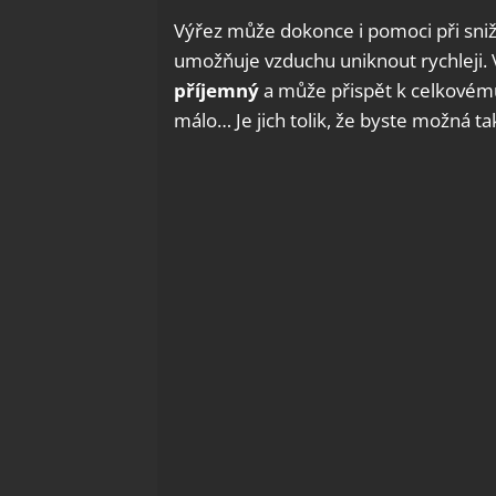
Výřez může dokonce i pomoci při snižo
umožňuje vzduchu uniknout rychleji.
příjemný
a může přispět k celkovému
málo… Je jich tolik, že byste možná t