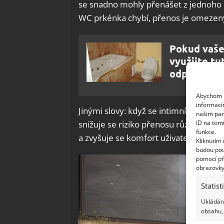
se snadno mohly přenášet z jednoho č
WC prkénka chybí, přenos je omezen
Pokud vaše
využijte tu
odpad
Abychom p
informací
Jinými slovy: když se intimní partie 
našim par
ID na tom
snižuje se riziko přenosu různých ch
funkce.
a zvyšuje se komfort uživatelů.
Kliknutím
budou pou
pomocí př
obrazovky
Statist
Ukládání
obsahu, 