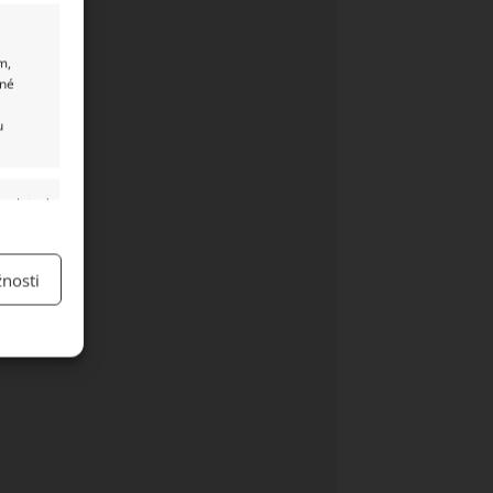
m,
ané
u
y aktivní
nosti
y aktivní