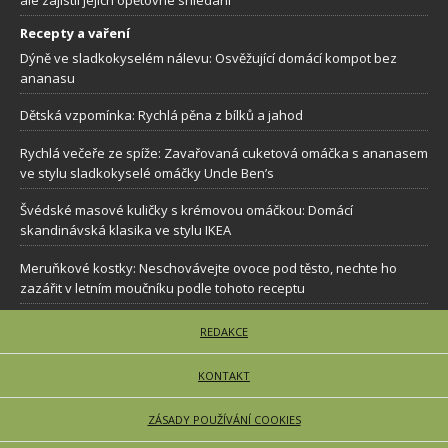
ale zajistil jejich opětovné shledaní
Recepty a vaření
Dýně ve sladkokyselém nálevu: Osvěžující domácí kompot bez
ananasu
Dětská vzpomínka: Rychlá pěna z bílků a jahod
Rychlá večeře ze spíže: Zavařovaná cuketová omáčka s ananasem
ve stylu sladkokyselé omáčky Uncle Ben’s
Švédské masové kuličky s krémovou omáčkou: Domácí
skandinávská klasika ve stylu IKEA
Meruňkové kostky: Neschovávejte ovoce pod těsto, nechte ho
zazářit v letním moučníku podle tohoto receptu
REDAKCE
KONTAKT
ZÁSADY POUŽÍVÁNÍ COOKIES