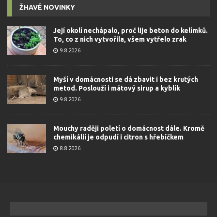
ŽHAVÉ NOVINKY
Její okolí nechápalo, proč lije beton do kelímků.
To, co z nich vytvořila, všem vytřelo zrak
9.8.2026
Myší v domácnosti se dá zbavit i bez krutých
metod. Poslouží i mátový sirup a kyblík
9.8.2026
Mouchy raději poletí o domácnost dále. Kromě
chemikálií je odpudí i citron s hřebíčkem
8.8.2026