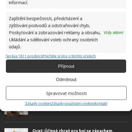
informací.
Hana Musilová
Zajištění bezpečnosti, předcházení a
Do redakce Bydlimeutulne.cz se
zjišťování podvodů a odstraňování chyb,
přidala během svých studií a práce
Poskytování a zobrazování reklamy a obsahu,
Vždy aktivní
redaktorky ji tak nadchla, že se
rozhodla zůstat. Její v...
[Více o
Ukládání a sdělování voleb ochrany osobních
autorovi]
údajů.
Správa 1811 prodejců
Přečtěte si více o těchto účelech
Příjmout
Odmítnout
SOUVISEJÍCÍ ČLÁNKY
Spravovat možnosti
Sůl a bobkový list: Kromě kulinářských využití
Zásady cookies
Zásady používání cookies
Kontakt
jsou praktické v celé domácnosti
Ocet: Účinná zbraň pro boj se zápachem,