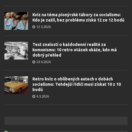
Kvíz na téma pionýrské tábory za socialismu:
Kdo je zažil, bez problému získá 12 ze 12 bodů
12.5.2026
Test znalostí o každodenní realitě za
komunismu: 10 retro otázek ukáže, kdo má
dobrý přehled
23.6.2026
Retro kvíz o oblíbených autech v dobách
socialismu: Tehdejší řidiči musí získat 10 z 10
bodů
6.5.2026