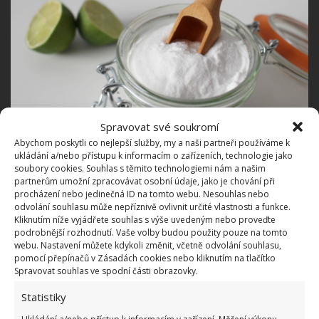
Spravovat své soukromí
Abychom poskytli co nejlepší služby, my a naši partneři používáme k
Prášek do pečiva lze díky jedlé sodě použít také
ukládání a/nebo přístupu k informacím o zařízeních, technologie jako
v péči o ústní hygienu, zkuste ho použít místo vaší
soubory cookies. Souhlas s těmito technologiemi nám a našim
partnerům umožní zpracovávat osobní údaje, jako je chování při
běžné zubní pasty. Jedlá soda má totiž mírný
procházení nebo jedinečná ID na tomto webu. Nesouhlas nebo
abrazivní účinek, čímž pomáhá k účinnému
odvolání souhlasu může nepříznivě ovlivnit určité vlastnosti a funkce.
Kliknutím níže vyjádřete souhlas s výše uvedeným nebo proveďte
odstraňování zubního plaku i skvrn například od
podrobnější rozhodnutí. Vaše volby budou použity pouze na tomto
kávy, vína či čaje. Zuby budou již po několika dnech
webu. Nastavení můžete kdykoli změnit, včetně odvolání souhlasu,
pomocí přepínačů v Zásadách cookies nebo kliknutím na tlačítko
viditelně zářivější a váš dech svěží.
Spravovat souhlas ve spodní části obrazovky.
Statistiky
Fotografie: Pixabay