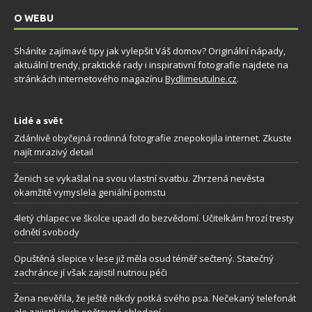
O WEBU
Sháníte zajímavé tipy jak vylepšit Váš domov? Originální nápady,
aktuální trendy, praktické rady i inspirativní fotografie najdete na
stránkách internetového magazínu
Bydlimeutulne.cz
.
Lidé a svět
Zdánlivě obyčejná rodinná fotografie znepokojila internet. Zkuste
najít mrazivý detail
Ženich se vykašlal na svou vlastní svatbu. Zhrzená nevěsta
okamžitě vymyslela geniální pomstu
4letý chlapec ve školce upadl do bezvědomí. Učitelkám hrozí tresty
odnětí svobody
Opuštěná slepice v lese již měla osud téměř sečtený. Statečný
zachránce jí však zajistil nutnou péči
Žena nevěřila, že ještě někdy potká svého psa. Nečekaný telefonát