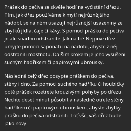
Prášek do pečiva se skvěle hodí na vyčistění dřezu.
Tím, jak dřez používáme k mytí nejrůznějšího
nádobí, se na něm usazují nejrůznější usazeniny ze
zbytků jídla, čaje či kávy. S pomocí prášku do pečiva
je ale snadno odstraníte. Jak na to? Nejprve dřez
umyjte pomocí saponátu na nádobí, abyste z něj
odstranili mastnotu. Dalším krokem je jeho vysušení
suchým hadříkem či papírovými ubrousky.
Následně celý dřez posypte práškem do pečiva,
stěny i dno. Za pomoci suchého hadříku či houbičky
poté prášek rozetřete krouživými pohyby po dřezu.
Nechte deset minut působit a následně otřete stěny
hadříkem či papírovým ubrouskem, abyste zbytky
prášku do pečiva odstranili. Toť vše, váš dřez bude
jako nový.