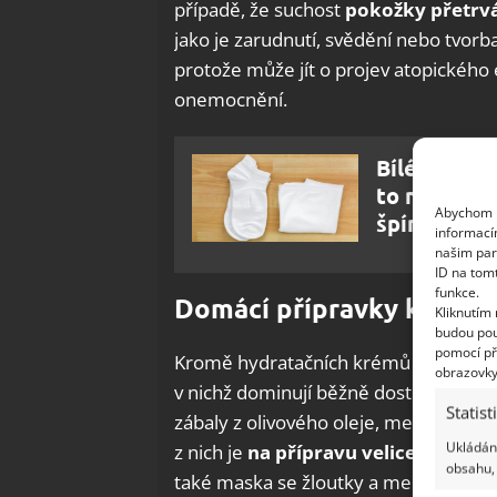
případě, že suchost
pokožky přetrv
jako je zarudnutí, svědění nebo tvor
protože může jít o projev atopickéh
onemocnění.
Bílé ponožk
to mi to ch
Abychom p
špíny
informací
našim par
ID na tom
funkce.
Domácí přípravky k péči 
Kliknutím
budou pou
pomocí př
Kromě hydratačních krémů můžete k d
obrazovky
v nichž dominují běžně dostupné ing
Statist
zábaly z olivového oleje, medu, citro
Ukládání
z nich je
na přípravu velice jednodu
obsahu, 
také maska se žloutky a medem. Žloute