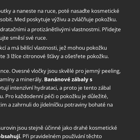
loutky a naneste na ruce, poté nasaďte kosmetické
sobit. Med poskytuje výživu a zvláčňuje pokožku.
dratačními a protizánětlivými vlastnostmi. Přidejte
ujte směsí své ruce.
cí a má bělící vlastnosti, jež mohou pokožku
jte 3 lžíce citronové šťávy a ošetřete pokožku.
ience. Ovesné vločky jsou skvělé pro jemný peeling,
tamíny a minerály.
Banánové zábaly s
ují intenzívní hydrataci, a proto je tento zábal
 Pro každodenní péči o pokožku je důležité,
žim a zahrnuli do jídelníčku potraviny bohaté na
surovin jsou stejně účinné jako drahé kosmetické
obsahují
. Při pravidelném používání těchto