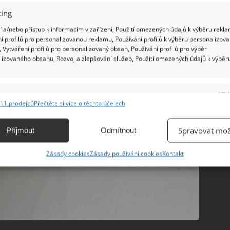
kolagenu. Med napomáhá udržovat vlhkost.
ing
 a/nebo přístup k informacím v zařízení, Použití omezených údajů k výběru rekla
í profilů pro personalizovanou reklamu, Používání profilů k výběru personalizov
 Vytváření profilů pro personalizovaný obsah, Používání profilů pro výběr
lizovaného obsahu, Rozvoj a zlepšování služeb, Použití omezených údajů k výběr
e
Vžd
11 prodejců
Přečtěte si více o těchto účelech
ání a kombinování údajů z jiných zdrojů údajů, Propojení různých zařízení,
kace zařízení na základě automaticky přenášených informací.
Spravovat mož
Příjmout
Odmítnout
ání přesných údajů o zeměpisné poloze, Identifikace zařízení na
Zásady cookies
Zásady používání cookies
Kontakt
ě aktivně vyžádaných informací.
ění bezpečnosti, předcházení a zjišťování podvodů a
ňování chyb, Poskytování a zobrazování reklamy a obsahu,
Vžd
ní a sdělování voleb ochrany osobních údajů.