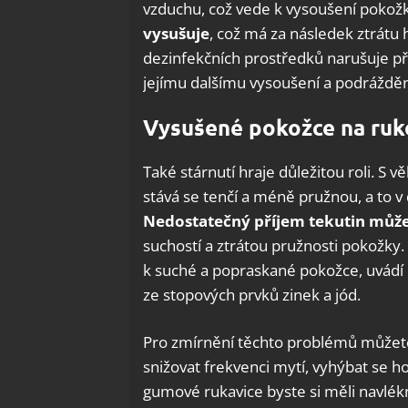
vzduchu, což vede k vysoušení pokož
vysušuje
, což má za následek ztrátu 
dezinfekčních prostředků narušuje p
jejímu dalšímu vysoušení a podrážděn
Vysušené pokožce na ruk
Také stárnutí hraje důležitou roli. S 
stává se tenčí a méně pružnou, a to v
Nedostatečný příjem tekutin může
suchostí a ztrátou pružnosti pokožky.
k suché a popraskané pokožce, uvádí H
ze stopových prvků zinek a jód.
Pro zmírnění těchto problémů můžete
snižovat frekvenci mytí, vyhýbat se 
gumové rukavice byste si měli navlékno