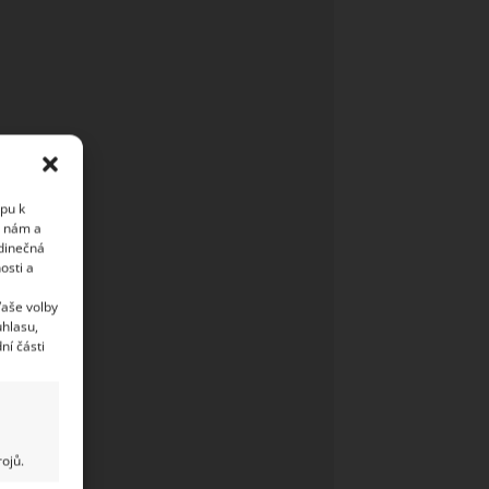
upu k
i nám a
edinečná
osti a
Vaše volby
uhlasu,
ní části
ojů.