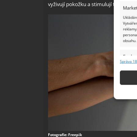
vyživují pokožku a stimulují tvorbu 
Market
Ukládání
Vytvářen
reklamy,
persona
obsahu.
Funkc
Správa 18
Přiřazov
Identifi
Použív
základ
Zajišt
odstra
Ukládá
Fotografie: Freepik