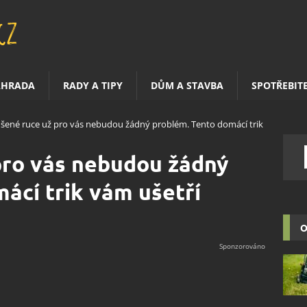
AHRADA
RADY A TIPY
DŮM A STAVBA
SPOTŘEBIT
šené ruce už pro vás nebudou žádný problém. Tento domácí trik
pro vás nebudou žádný
ácí trik vám ušetří
O