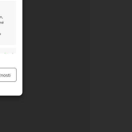
m,
ané
u
y aktivní
nosti
y aktivní