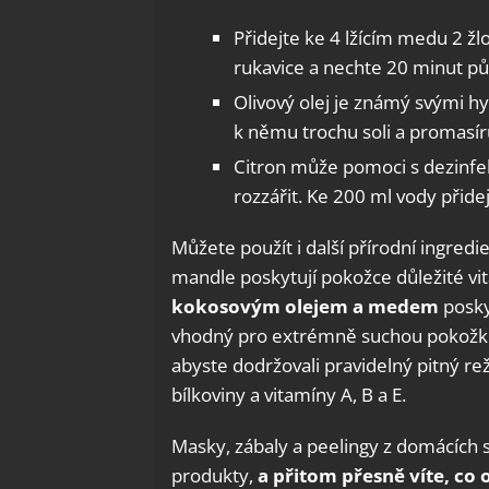
Přidejte ke 4 lžícím medu 2 ž
rukavice a nechte 20 minut pů
Olivový olej je známý svými hy
k němu trochu soli a promasír
Citron může pomoci s dezinfek
rozzářit. Ke 200 ml vody přide
Můžete použít i další přírodní ingred
mandle poskytují pokožce důležité vi
kokosovým olejem a medem
poskyt
vhodný pro extrémně suchou pokožku.
abyste dodržovali pravidelný pitný re
bílkoviny a vitamíny A, B a E.
Masky, zábaly a peelingy z domácích 
produkty,
a přitom přesně víte, co 