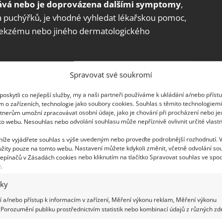
ává nebo je doprovázena dalšími symptomy
,
ba puchýřků, je vhodné vyhledat lékařskou pomoc,
o ekzému nebo jiného dermatologického
y peru už jedině v mikrovlnce. Zabere
Spravovat své soukromí
vilku a zbavím se tak i té nejzažranější
oskytli co nejlepší služby, my a naši partneři používáme k ukládání a/nebo příst
m o zařízeních, technologie jako soubory cookies. Souhlas s těmito technologiem
tnerům umožní zpracovávat osobní údaje, jako je chování při procházení nebo j
to webu. Nesouhlas nebo odvolání souhlasu může nepříznivě ovlivnit určité vlastn
o ruce
 níže vyjádřete souhlas s výše uvedeným nebo proveďte podrobnější rozhodnutí. 
žity pouze na tomto webu. Nastavení můžete kdykoli změnit, včetně odvolání so
epínačů v Zásadách cookies nebo kliknutím na tlačítko Spravovat souhlas ve spod
omácí péči o vysušené ruce využít řadu receptů,
.
redience. Prospěšné jsou podle webu EleganzaPlus
iky
nu, ovesných vloček a strouhaných mandlí. Většina
 a/nebo přístup k informacím v zařízení, Měření výkonu reklam, Měření výkonu
chá, a přitom jsou tyto zábaly účinné
. Skvělá je
Porozumění publiku prostřednictvím statistik nebo kombinací údajů z různých zdr
k obsahuje retinol a vitamíny A a E, které