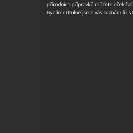
přírodních přípravků můžete očekávat
BydlímeÚtulně jsme vás seznámili i s 