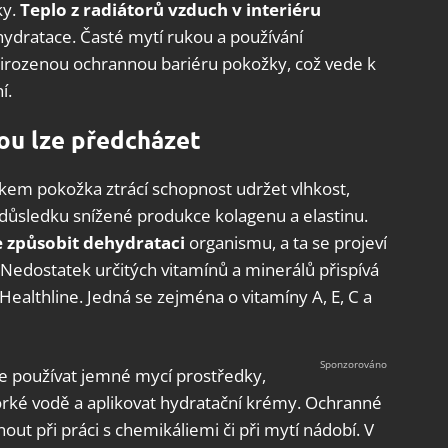
ky.
Teplo z radiátorů vzduch v interiéru
hydratace. Časté mytí rukou a používání
řirozenou ochrannou bariéru pokožky, což vede k
í.
ou lze předcházet
věkem pokožka ztrácí schopnost udržet vlhkost,
 důsledku snížené produkce kolagenu a elastinu.
 způsobit dehydrataci
organismu, a ta se projeví
 Nedostatek určitých vitamínů a minerálů přispívá
ealthline. Jedná se zejména o vitamíny A, E, C a
 používat jemné mycí prostředky,
horké vodě a aplikovat hydratační krémy. Ochranné
ut při práci s chemikáliemi či při mytí nádobí. V