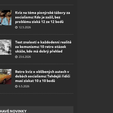
Kvíz na téma pionýrské tábory za
socialismu: Kdo je zažil, bez
problému získá 12 ze 12 bodů
12.5.2026
Test znalostí o každodenní realitě
za komunismu: 10 retro otázek
ukáže, kdo má dobrý přehled
23.6.2026
Retro kvíz o oblíbených autech v
dobách socialismu: Tehdejší řidiči
musí získat 10 z 10 bodů
6.5.2026
HAVÉ NOVINKY