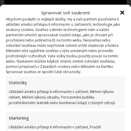
Spravovat své soukromí
Abychom poskytli co nejlepší služby, my a naši partneři používáme k
ukládání a/nebo přístupu k informacím o zařízeních, technologie jako
soubory cookies. Souhlas s těmito technologiemi nám a našim
partnerům umožní zpracovávat osobní údaje, jako je chování při
procházení nebo jedinečná ID na tomto webu. Nesouhlas nebo
odvolání souhlasu může nepříznivě ovlivnit určité vlastnosti a funkce.
Kliknutím níže vyjádřete souhlas s výše uvedeným nebo proveďte
podrobnější rozhodnutí. Vaše volby budou použity pouze na tomto
webu. Nastavení můžete kdykoli změnit, včetně odvolání souhlasu,
pomocí přepínačů v Zásadách cookies nebo kliknutím na tlačítko
Spravovat souhlas ve spodní části obrazovky.
Statistiky
VHS kazety nejsou jedinými médii, která postupně
Ukládání a/nebo přístup k informacím v zařízení, Měření výkonu
zastarala, proto využil šikovný kutil stará
CD
reklam, Měření výkonu obsahu, Porozumění publiku
k opravě obkladů
v kuchyni, jak jsme na webu
prostřednictvím statistik nebo kombinací údajů z různých zdrojů.
BydlímeÚtulně také napsali.
Marketing
Ukládání a/nebo přístup k informacím v zařízení, Použití