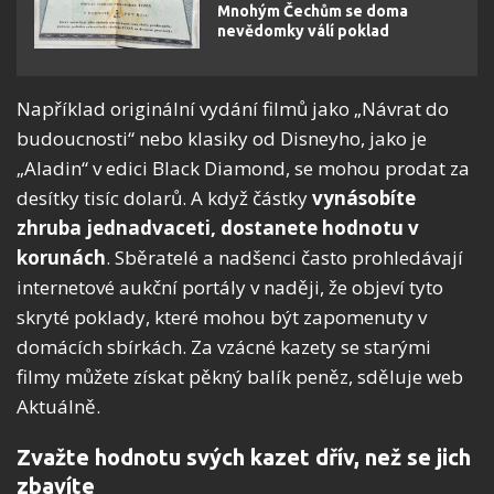
Mnohým Čechům se doma
nevědomky válí poklad
Například originální vydání filmů jako „Návrat do
budoucnosti“ nebo klasiky od Disneyho, jako je
„Aladin“ v edici Black Diamond, se mohou prodat za
desítky tisíc dolarů. A když částky
vynásobíte
zhruba jednadvaceti, dostanete hodnotu v
korunách
. Sběratelé a nadšenci často prohledávají
internetové aukční portály v naději, že objeví tyto
skryté poklady, které mohou být zapomenuty v
domácích sbírkách. Za vzácné kazety se starými
filmy můžete získat pěkný balík peněz, sděluje web
Aktuálně.
Zvažte hodnotu svých kazet dřív, než se jich
zbavíte