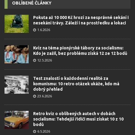
OBLÍBENÉ ČLÁNKY
Pokuta až 10 000 Kč hrozí za nesprávné sekání i
nesekání trávy. Záleží i na prostředku a lokaci
1.6.2026
Kvíz na téma pionýrské tábory za socialismu:
Kdo je zažil, bez problému získá 12 ze 12 bodů
12.5.2026
Test znalostí o každodenní realitě za
komunismu: 10 retro otázek ukáže, kdo má
dobrý přehled
23.6.2026
Retro kvíz o oblíbených autech v dobách
socialismu: Tehdejší řidiči musí získat 10 z 10
bodů
6.5.2026