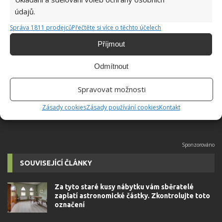
údajů.
Správa 1811 prodejců
Přečtěte si více o těchto účelech
Jiří Kolář
Příjmout
Absolvent České zemědělské
univerzity, který je již od malička
Odmítnout
velkým kutilem. V podstatě vše, co je
možné najít v j...
[Více o autorovi]
Spravovat možnosti
Zásady cookies
Zásady používání cookies
Kontakt
SOUVISEJÍCÍ ČLÁNKY
Za tyto staré kusy nábytku vám sběratelé
zaplatí astronomické částky. Zkontrolujte toto
označení