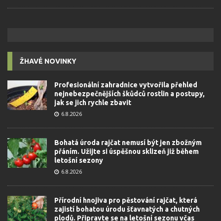
ŽHAVÉ NOVINKY
Profesionální zahradnice vytvořila přehled
nejnebezpečnějších škůdců rostlin a postupy,
jak se jich rychle zbavit
6.8.2026
Bohatá úroda rajčat nemusí být jen zbožným
přáním. Užijte si úspěšnou sklizeň již během
letošní sezony
6.8.2026
Přírodní hnojiva pro pěstování rajčat, která
zajistí bohatou úrodu šťavnatých a chutných
plodů. Připravte se na letošní sezonu včas