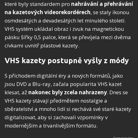
které byly standardem pro
nahrávání a přehrávání
na kazetových videorekordérech
, se staly ikonou
osmdesátých a devadesátých let minulého století.
VHS systém ukládal obraz i zvuk na magnetickou
pásku šířky 0,5 palce, která se převíjela mezi dvěma
cívkami uvnitř plastové kazety.
VHS kazety postupně vyšly z módy
S příchodem digitální éry a nových formátů, jako
jsou DVD a Blu-ray, začala popularita VHS kazet
klesat, až
nakonec byly zcela nahrazeny
. Dnes se
VHS kazety stávají předmětem nostalgie a
sběratelství a mnoho lidí si nechává své staré kazety
digitalizovat, aby si zachovali vzpomínky v
modernějším a trvanlivějším formátu.