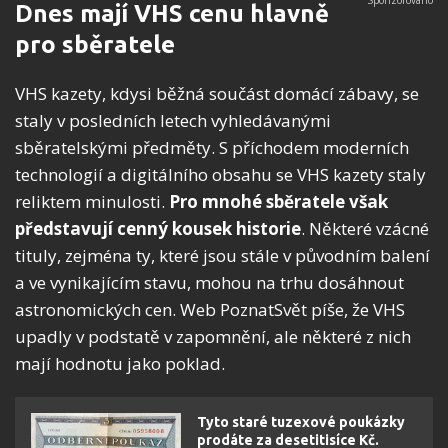
Dnes mají VHS cenu hlavně
pro sběratele
VHS kazety, kdysi běžná součást domácí zábavy, se
staly v posledních letech vyhledávanými
sběratelskými předměty. S příchodem moderních
technologií a digitálního obsahu se VHS kazety staly
reliktem minulosti.
Pro mnohé sběratele však
představují cenný kousek historie
. Některé vzácné
tituly, zejména ty, které jsou stále v původním balení
a ve vynikajícím stavu, mohou na trhu dosáhnout
astronomických cen. Web PoznatSvět píše, že VHS
upadly v podstatě v zapomnění, ale některé z nich
mají hodnotu jako poklad.
Tyto staré tuzexové poukázky
prodáte za desetitisíce Kč.