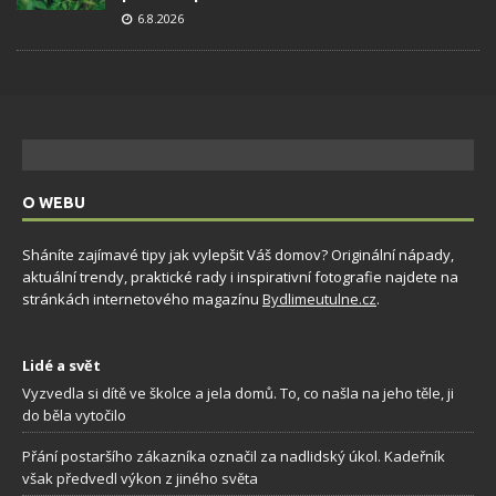
6.8.2026
O WEBU
Sháníte zajímavé tipy jak vylepšit Váš domov? Originální nápady,
aktuální trendy, praktické rady i inspirativní fotografie najdete na
stránkách internetového magazínu
Bydlimeutulne.cz
.
Lidé a svět
Vyzvedla si dítě ve školce a jela domů. To, co našla na jeho těle, ji
do běla vytočilo
Přání postaršího zákazníka označil za nadlidský úkol. Kadeřník
však předvedl výkon z jiného světa