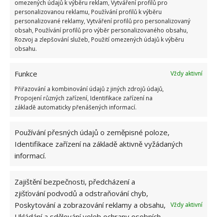
omezených údajů k výběru reklam, Vytváření profilů pro
personalizovanou reklamu, Používání profilů k výběru
personalizované reklamy, Vytváření profilů pro personalizovaný
obsah, Používání profilů pro výběr personalizovaného obsahu,
Rozvoj a zlepšování služeb, Použití omezených údajů k výběru
obsahu.
Funkce
Vždy aktivní
Přiřazování a kombinování údajů z jiných zdrojů údajů,
Propojení různých zařízení, Identifikace zařízení na
základě automaticky přenášených informací.
Používání přesných údajů o zeměpisné poloze,
Identifikace zařízení na základě aktivně vyžádaných
informací.
CENNOSTI
KAZETY
SBĚRATELÉ
VHS
Zajištění bezpečnosti, předcházení a
zjišťování podvodů a odstraňování chyb,
Přidejte svůj názor
Poskytování a zobrazování reklamy a obsahu,
Vždy aktivní
Ukládání a sdělování voleb ochrany osobních
KOMENTOVAT