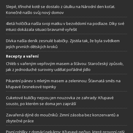
Slepé, třínohé kotě se dostalo z útulku na Národní den koťat.
Konečně našlo svůj nový domov
4letá holčička našla svoji matku v bezvědomí na podlaze. Díky své
intuici dokázala situaci bravurně vyřešit
Dívka našla deník zesnulé babičky. Zjistila tak, že byla svědkem
jejích prvních dětských kroků
Recepty a vaření
Chléb s vařeným vepřovým masem a šťávou: Staročeský způsob,
jak z jednoduché suroviny udělat pořádné jídlo
Pikantní pánev s mletým masem a zeleninou: Šťavnatá směs na
křupavé česnekové topinky
Cuketové kuličky nejsou jen nouzovka ze zahrady: Křupavé
sousto, po kterém se doma jen zapráší
Zavařená dýně do moučníků: Zimní zásoba bez konzervantů a
zbytečné práce
Pivní rohlíky z domácí pekárny: Křupavé pečivo, které provoní celý