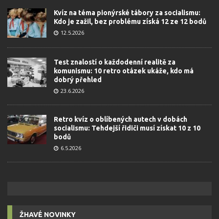
Kvíz na téma pionýrské tábory za socialismu:
Kdo je zažil, bez problému získá 12 ze 12 bodů
12.5.2026
Test znalostí o každodenní realitě za
komunismu: 10 retro otázek ukáže, kdo má
dobrý přehled
23.6.2026
Retro kvíz o oblíbených autech v dobách
socialismu: Tehdejší řidiči musí získat 10 z 10
bodů
6.5.2026
ŽHAVÉ NOVINKY