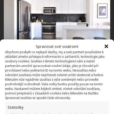
Spravovat své soukromí
Abychom poskytli co nejlepší služby, my a naši partneři používáme k
ukládání a/nebo přístupu k informacím o zařízeních, technologie jako
Fotografie: Unsplash
soubory cookies. Souhlas s těmito technologiemi nám a našim
partnerům umožní zpracovávat osobní údaje, jako je chování při
Myslete na své koníčky i jídlo
procházení nebo jedinečná ID na tomto webu. Nesouhlas nebo
odvolání souhlasu může nepříznivě ovlivnit určité vlastnosti a funkce.
Kliknutím níže vyjádřete souhlas s výše uvedeným nebo proveďte
Každý z nás má své koníčky a každý na ně potřebuje
podrobnější rozhodnutí. Vaše volby budou použity pouze na tomto
něco jiného. Proto byste na to měli myslet. Bude mít
webu. Nastavení můžete kdykoli změnit, včetně odvolání souhlasu,
pomocí přepínačů v Zásadách cookies nebo kliknutím na tlačítko
každý člen rodiny dostatek úložného prostoru nebo
Spravovat souhlas ve spodní části obrazovky.
svou koutek, kde se budou moci věnovat oblíbené
Statistiky
činnosti? Někdo bude potřebovat domácí posilovnu,