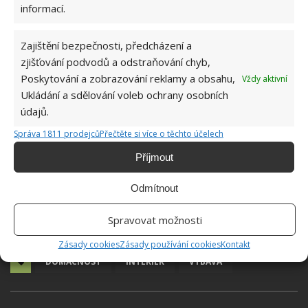
informací.
Zajištění bezpečnosti, předcházení a
zjišťování podvodů a odstraňování chyb,
Poskytování a zobrazování reklamy a obsahu,
Vždy aktivní
Ukládání a sdělování voleb ochrany osobních
údajů.
Správa 1811 prodejců
Přečtěte si více o těchto účelech
Příjmout
Odmítnout
Spravovat možnosti
Zásady cookies
Zásady používání cookies
Kontakt
DOMÁCNOST
INTERIÉR
VÝBAVA