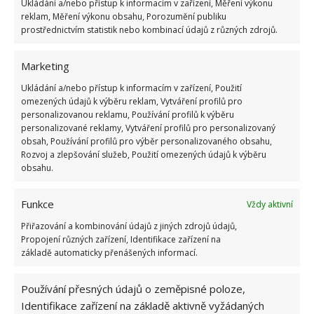
jiní velkou knihovnu nebo velký pracovní stůl na
Ukládání a/nebo přístup k informacím v zařízení, Měření výkonu
reklam, Měření výkonu obsahu, Porozumění publiku
malování nebo jiné tvoření. Myslete na to předem,
prostřednictvím statistik nebo kombinací údajů z různých zdrojů.
jinak budete mít později zbytečně problémy.
Marketing
Návrh kuchyně bude jednoznačně velké téma a
Ukládání a/nebo přístup k informacím v zařízení, Použití
kromě pracovní plochy byste neměli zapomínat ani
omezených údajů k výběru reklam, Vytváření profilů pro
na úložné prostory. Uspořádání mnoha domů
personalizovanou reklamu, Používání profilů k výběru
personalizované reklamy, Vytváření profilů pro personalizovaný
jednoduše nenabízí skladovací prostory a
obsah, Používání profilů pro výběr personalizovaného obsahu,
odstranění takové závady může být velmi nákladné
Rozvoj a zlepšování služeb, Použití omezených údajů k výběru
a složité. Musíte na to jednoznačně myslet v
obsahu.
předstihu, jinak se vám bude těžko vařit. Kuchyně by
Funkce
Vždy aktivní
měla být extrémně praktická, takže nad tímto
návrhem byste se měli skutečně dobře rozmyslet a
Přiřazování a kombinování údajů z jiných zdrojů údajů,
Propojení různých zařízení, Identifikace zařízení na
několikrát ho detailně projít.
základě automaticky přenášených informací.
Zdroj: Redakce
Používání přesných údajů o zeměpisné poloze,
Identifikace zařízení na základě aktivně vyžádaných