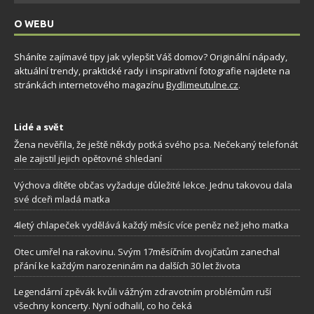
O WEBU
Sháníte zajímavé tipy jak vylepšit Váš domov? Originální nápady,
aktuální trendy, praktické rady i inspirativní fotografie najdete na
stránkách internetového magazínu
Bydlimeutulne.cz
.
Lidé a svět
Žena nevěřila, že ještě někdy potká svého psa. Nečekaný telefonát
ale zajistil jejich opětovné shledaní
Výchova dítěte občas vyžaduje důležité lekce. Jednu takovou dala
své dceři mladá matka
4letý chlapeček vydělává každý měsíc více peněz než jeho matka
Otec umřel na rakovinu. Svým 17měsíčním dvojčatům zanechal
přání ke každým narozeninám na dalších 30 let života
Legendární zpěvák kvůli vážným zdravotním problémům ruší
všechny koncerty. Nyní odhalil, co ho čeká