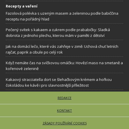
Recepty a vaření
Fazolová polévka s uzeným masem a zeleninou podle babiččina
receptu na pořádný hlad
Pečený svítek s kakaem a cukrem podle prababičky: Sladká
dobrota z jednoho plechu, kterou mám v paměti z dětství
Jak na domácí lečo, které vás zahřeje v zimě: Uchová chuť letních
rajčat, paprik a cibule po celý rok
Když nemáte čas na svíčkovou omáčku: Hovězí maso na smetaně a
kořenové zelenině
Kakaový stracciatella dort se šlehačkovým krémem a hořkou
čokoládou ke kávě i pro slavnostnější příležitost
REDAKCE
KONTAKT
ZÁSADY POUŽÍVÁNÍ COOKIES