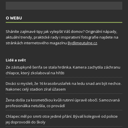
O WEBU
Sháníte zajímavé tipy jak vylepšit Váš domov? Originální nápady,
aktuální trendy, praktické rady i inspirativní fotografie najdete na
stránkách internetového magazínu
Bydlimeutulne.cz
.
Lidé a svět
Ze zástupkyně šerifa se stala hrdinka. Kamera zachytila záchranu
chlapce, který zkolaboval na hřišti
Diváci si mysleli, že 16 krasobruslařek na ledu snad ani být nechce.
Nakonec celý stadion zíral úžasem
Žena došla za kosmetičkou kvůli rutinní úpravě obočí. Samozvaná
profesionálka netušila, co provádí
Chlapec měl po smrti otce jediné přání. Bývalí kolegové od policie
jej doprovodili do školy