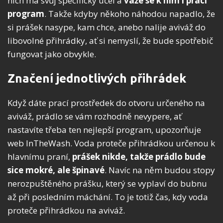
nich má svůj specifický účel a
váže se k nim i prací
program
. Takže kdyby někoho náhodou napadlo, že
si prášek nasype, kam chce, anebo nalije aviváž do
libovolné přihrádky, ať si nemyslí, že bude spotřebič
fungovat jako obvykle.
Značení jednotlivých přihrádek
Když dáte prací prostředek do otvoru určeného na
aviváž, prádlo se vám rozhodně nevypere, ať
nastavíte třeba ten nejlepší program, upozorňuje
web InTheWash. Voda proteče přihrádkou určenou k
hlavnímu praní,
prášek nikde, takže prádlo bude
sice mokré, ale špinavé
. Navíc na něm budou stopy
nerozpuštěného prášku, který se vyplaví do bubnu
až při posledním máchání. To je totiž čas, kdy voda
proteče přihrádkou na aviváž.