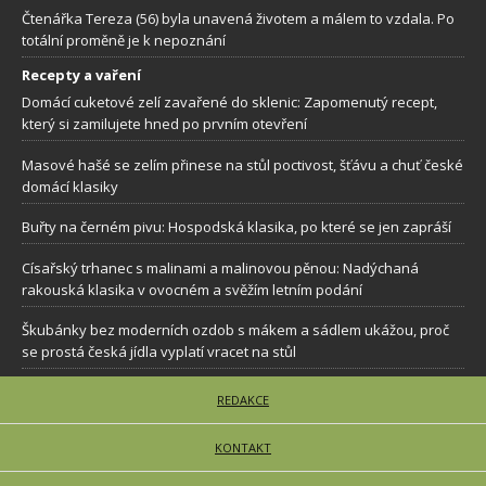
Čtenářka Tereza (56) byla unavená životem a málem to vzdala. Po
totální proměně je k nepoznání
Recepty a vaření
Domácí cuketové zelí zavařené do sklenic: Zapomenutý recept,
který si zamilujete hned po prvním otevření
Masové hašé se zelím přinese na stůl poctivost, šťávu a chuť české
domácí klasiky
Buřty na černém pivu: Hospodská klasika, po které se jen zapráší
Císařský trhanec s malinami a malinovou pěnou: Nadýchaná
rakouská klasika v ovocném a svěžím letním podání
Škubánky bez moderních ozdob s mákem a sádlem ukážou, proč
se prostá česká jídla vyplatí vracet na stůl
REDAKCE
KONTAKT