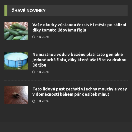
ŽHAVÉ NOVINKY
Vaše okurky zůstanou čerstvé i měsíc po sklizni
díky tomuto lidovému fíglu
5.8.2026
Na mastnou vodu v bazénu platí tato geniálně
jednoduchá finta, díky které ušetříte za drahou
údržbu
5.8.2026
Tato lidová past zachytí všechny mouchy a vosy
v domácnosti během pár desítek minut
5.8.2026