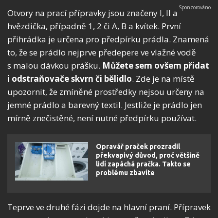
Otvory na prací přípravky jsou značeny I, II a
hvězdička, případně 1, 2 či A, B a kvítek. První
přihrádka je určena pro předpírku prádla. Znamená
to, že se prádlo nejprve předepere ve vlažné vodě
s malou dávkou prášku.
Můžete sem ovšem přidat
i odstraňovače skvrn či bělidlo
. Zde je na místě
upozornit, že zmíněné prostředky nejsou určeny na
jemné prádlo a barevný textil. Jestliže je prádlo jen
mírně znečistěné, není nutné předpírku používat.
Opravář praček prozradil
překvapivý důvod, proč většině
lidí zapáchá pračka. Takto se
problému zbavíte
Teprve ve druhé fázi dojde na hlavní praní. Přípravek