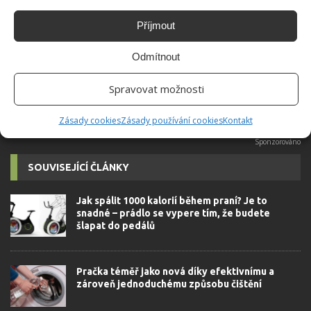
Do redakce Bydlimeutulne.cz se
přidala během svých studií a práce
Příjmout
redaktorky ji tak nadchla, že se
rozhodla zůstat. Její v...
[Více o
Odmítnout
autorovi]
Spravovat možnosti
Zásady cookies
Zásady používání cookies
Kontakt
SOUVISEJÍCÍ ČLÁNKY
Jak spálit 1000 kalorií během praní? Je to
snadné – prádlo se vypere tím, že budete
šlapat do pedálů
Pračka téměř jako nová díky efektivnímu a
zároveň jednoduchému způsobu čištění