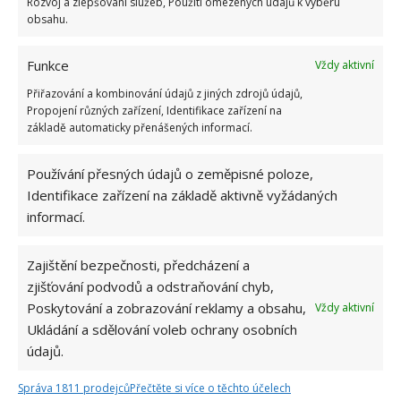
Rozvoj a zlepšování služeb, Použití omezených údajů k výběru
obsahu.
Funkce
Vždy aktivní
Přiřazování a kombinování údajů z jiných zdrojů údajů,
Propojení různých zařízení, Identifikace zařízení na
základě automaticky přenášených informací.
Používání přesných údajů o zeměpisné poloze,
Identifikace zařízení na základě aktivně vyžádaných
informací.
PRAČKA
PŘIHRÁDKA
ZÁSOBNÍK
Zajištění bezpečnosti, předcházení a
zjišťování podvodů a odstraňování chyb,
Přidejte svůj názor
Poskytování a zobrazování reklamy a obsahu,
Vždy aktivní
KOMENTOVAT
Ukládání a sdělování voleb ochrany osobních
údajů.
Hana Musilová
Správa 1811 prodejců
Přečtěte si více o těchto účelech