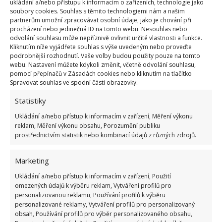
ukládání a/nebo přístupu k informacím o zařízeních, technologie jako
Aby bylo vaše prádlo vyprané správně,
soubory cookies. Souhlas s těmito technologiemi nám a našim
nepřekračujte dávkování, které předepisuje výrobce.
partnerům umožní zpracovávat osobní údaje, jako je chování při
procházení nebo jedinečná ID na tomto webu. Nesouhlas nebo
Textilie mohou zůstat špatně vymáchané, neboť
odvolání souhlasu může nepříznivě ovlivnit určité vlastnosti a funkce.
množství vody není na vyšší množství přípravků
Kliknutím níže vyjádřete souhlas s výše uvedeným nebo proveďte
podrobnější rozhodnutí. Vaše volby budou použity pouze na tomto
dimenzováno.
A prádlo se zbytky pracího
webu. Nastavení můžete kdykoli změnit, včetně odvolání souhlasu,
přípravku může dráždit pokožku
. Kromě toho se
pomocí přepínačů v Zásadách cookies nebo kliknutím na tlačítko
Spravovat souhlas ve spodní části obrazovky.
může přihrádka velkým množstvím prášku ucpat –
stane se z něj jakýsi vlhký slepenec. Do bubnu se pak
Statistiky
nedostane správné množství přípravku ani vody. Na
Ukládání a/nebo přístup k informacím v zařízení, Měření výkonu
BydlímeÚtulně jsme též napsali, jak
eliminovat
reklam, Měření výkonu obsahu, Porozumění publiku
prostřednictvím statistik nebo kombinací údajů z různých zdrojů.
zápach z pračky
.
Marketing
Ukládání a/nebo přístup k informacím v zařízení, Použití
omezených údajů k výběru reklam, Vytváření profilů pro
personalizovanou reklamu, Používání profilů k výběru
personalizované reklamy, Vytváření profilů pro personalizovaný
obsah, Používání profilů pro výběr personalizovaného obsahu,