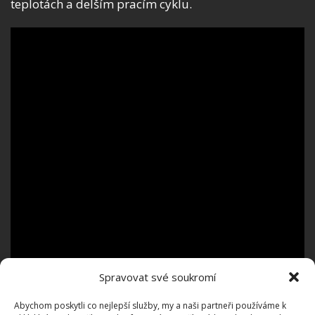
teplotách a delším pracím cyklu.
Spravovat své soukromí
Abychom poskytli co nejlepší služby, my a naši partneři používáme k