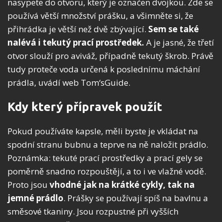
nasypete do otvoru, který je označen dvojkou. Zde se
používá větší množství prášku, a všimněte si, že
přihrádka je větší než dvě zbývající.
Sem se také
nalévá i tekutý prací prostředek.
A je jasné, že třetí
otvor slouží pro aviváž, případně tekutý škrob. Právě
tudy proteče voda určená k poslednímu máchání
prádla, uvádí web Tom‘sGuide.
Kdy který přípravek použít
Pokud používáte kapsle, měli byste je vkládat na
spodní stranu bubnu a teprve na ně naložit prádlo.
Poznámka: tekuté prací prostředky a prací gely se
poměrně snadno rozpouštějí, a to i ve vlažné vodě.
Proto jsou
vhodné jak na krátké cykly, tak na
jemné prádlo
. Prášky se používají spíš na bavlnu a
směsové tkaniny. Jsou rozpustné při vyšších