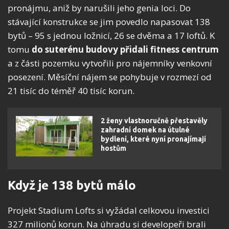
pronájmu, aniž by narušili jeho genia loci. Do
stávající konstrukce se jim povedlo napasovat 138
bytů – 95 s jednou ložnicí, 26 se dvěma a 17 loftů. K
tomu
do suterénu budovy přidali fitness centrum
a z části pozemku vytvořili pro nájemníky venkovní
posezení. Měsíční nájem se pohybuje v rozmezí od
21 tisíc do téměř 40 tisíc korun.
2 ženy vlastnoručně přestavěly
zahradní domek na útulné
bydlení, které nyní pronajímají
hostům
Když je 138 bytů málo
Projekt Stadium Lofts si vyžádal celkovou investici
327 milionů korun. Na úhradu si developeři brali