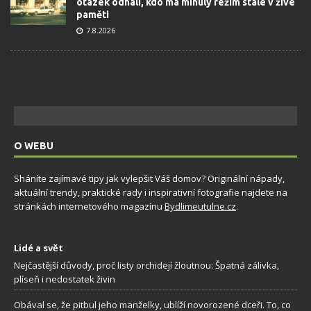
otázek odhalí, kdo má minulý režim stále v živé
paměti
7.8.2026
O WEBU
Sháníte zajímavé tipy jak vylepšit Váš domov? Originální nápady,
aktuální trendy, praktické rady i inspirativní fotografie najdete na
stránkách internetového magazínu
Bydlimeutulne.cz
.
Lidé a svět
Nejčastější důvody, proč listy orchidejí žloutnou: Špatná zálivka,
plíseň i nedostatek živin
Obával se, že pitbul jeho manželky, ublíží novorozené dceři. To, co