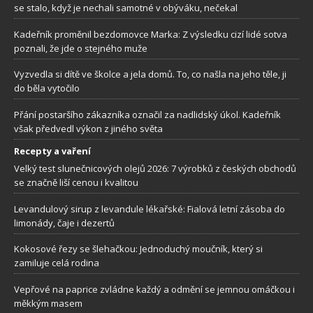
se stalo, když je nechali samotné v obýváku, nečekal
Kadeřník proměnil bezdomovce Marka: Z výsledku cizí lidé sotva
poznali, že jde o stejného muže
Vyzvedla si dítě ve školce a jela domů. To, co našla na jeho těle, ji
do běla vytočilo
Přání postaršího zákazníka označil za nadlidský úkol. Kadeřník
však předvedl výkon z jiného světa
Recepty a vaření
Velký test slunečnicových olejů 2026: 7 výrobků z českých obchodů
se značně liší cenou i kvalitou
Levandulový sirup z levandule lékařské: Fialová letní zásoba do
limonády, čaje i dezertů
Kokosové řezy se šlehačkou: Jednoduchý moučník, který si
zamiluje celá rodina
Vepřové na paprice zvládne každý a odmění se jemnou omáčkou i
měkkým masem