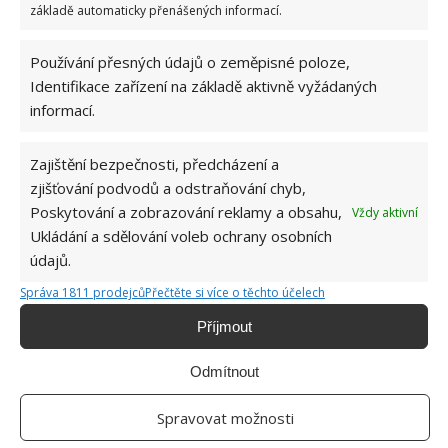
Přidejte svůj názor
základě automaticky přenášených informací.
KOMENTOVAT
Používání přesných údajů o zeměpisné poloze,
Identifikace zařízení na základě aktivně vyžádaných
informací.
Hana Musilová
Do redakce Bydlimeutulne.cz se
Zajištění bezpečnosti, předcházení a
přidala během svých studií a práce
zjišťování podvodů a odstraňování chyb,
redaktorky ji tak nadchla, že se
rozhodla zůstat. Její v...
[Více o
Poskytování a zobrazování reklamy a obsahu,
Vždy aktivní
autorovi]
Ukládání a sdělování voleb ochrany osobních
údajů.
Správa 1811 prodejců
Přečtěte si více o těchto účelech
Příjmout
Odmítnout
SOUVISEJÍCÍ ČLÁNKY
Spravovat možnosti
Nevyužívaná stodola prošla obdivuhodnou
přestavbou. Mladí manželé z Česka se o ni