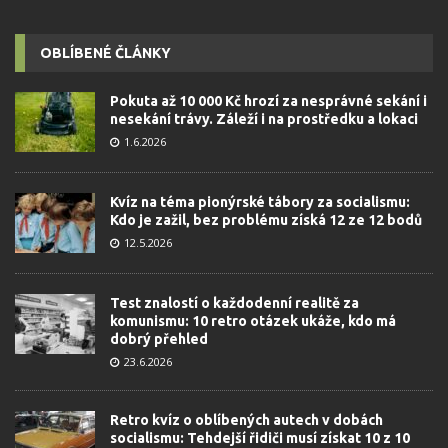
OBLÍBENÉ ČLÁNKY
Pokuta až 10 000 Kč hrozí za nesprávné sekání i
nesekání trávy. Záleží i na prostředku a lokaci
1.6.2026
Kvíz na téma pionýrské tábory za socialismu:
Kdo je zažil, bez problému získá 12 ze 12 bodů
12.5.2026
Test znalostí o každodenní realitě za
komunismu: 10 retro otázek ukáže, kdo má
dobrý přehled
23.6.2026
Retro kvíz o oblíbených autech v dobách
socialismu: Tehdejší řidiči musí získat 10 z 10