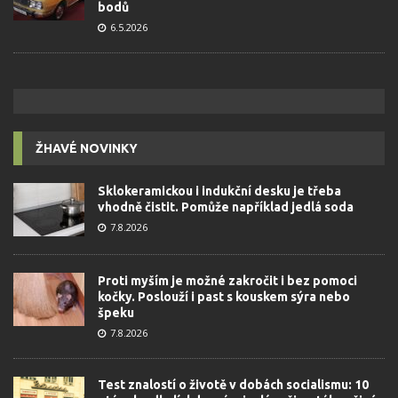
bodů
6.5.2026
ŽHAVÉ NOVINKY
Sklokeramickou i indukční desku je třeba
vhodně čistit. Pomůže například jedlá soda
7.8.2026
Proti myším je možné zakročit i bez pomoci
kočky. Poslouží i past s kouskem sýra nebo
špeku
7.8.2026
Test znalostí o životě v dobách socialismu: 10