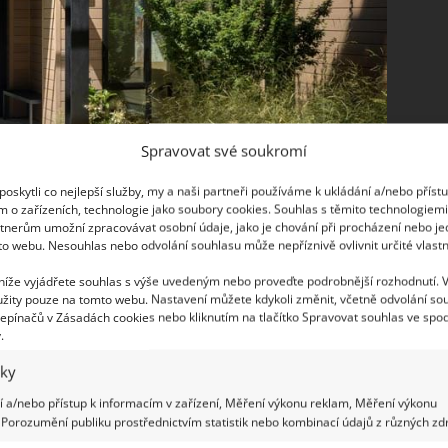
Spravovat své soukromí
oskytli co nejlepší služby, my a naši partneři používáme k ukládání a/nebo příst
m o zařízeních, technologie jako soubory cookies. Souhlas s těmito technologiem
tnerům umožní zpracovávat osobní údaje, jako je chování při procházení nebo j
to webu. Nesouhlas nebo odvolání souhlasu může nepříznivě ovlivnit určité vlastn
 níže vyjádřete souhlas s výše uvedeným nebo proveďte podrobnější rozhodnutí. 
žity pouze na tomto webu. Nastavení můžete kdykoli změnit, včetně odvolání so
epínačů v Zásadách cookies nebo kliknutím na tlačítko Spravovat souhlas ve spod
.
iky
 a/nebo přístup k informacím v zařízení, Měření výkonu reklam, Měření výkonu
onalým moderním domem, kde jsou sice využity
Porozumění publiku prostřednictvím statistik nebo kombinací údajů z různých zdr
nak nemovitost skvěle vyhovuje potřebám současných