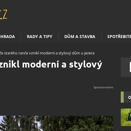
AHRADA
RADY A TIPY
DŮM A STAVBA
SPOTŘEBIT
Ze starého ranče vznikl moderní a stylový dům u jezera
znikl moderní a stylový
O