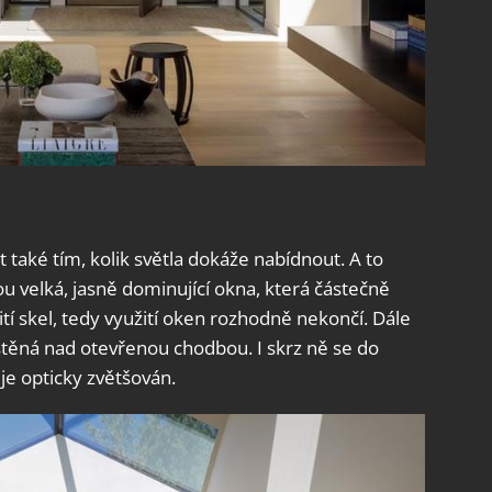
také tím, kolik světla dokáže nabídnout. A to
u velká, jasně dominující okna, která částečně
ití skel, tedy využití oken rozhodně nekončí. Dále
stěná nad otevřenou chodbou. I skrz ně se do
je opticky zvětšován.