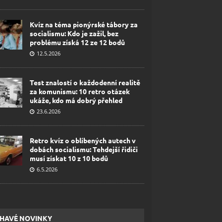
Kvíz na téma pionýrské tábory za
socialismu: Kdo je zažil, bez
problému získá 12 ze 12 bodů
12.5.2026
Test znalostí o každodenní realitě
za komunismu: 10 retro otázek
ukáže, kdo má dobrý přehled
23.6.2026
Retro kvíz o oblíbených autech v
dobách socialismu: Tehdejší řidiči
musí získat 10 z 10 bodů
6.5.2026
HAVÉ NOVINKY