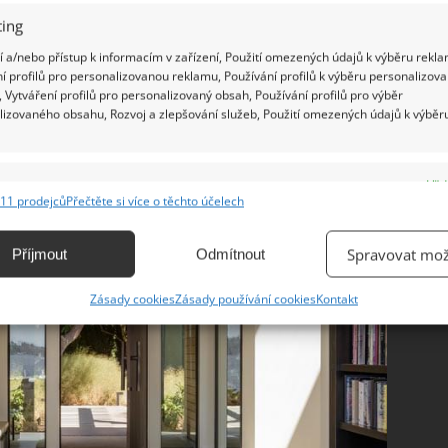
 domov pro menší rodinu, která by měla mít
ing
ení času společně, tak by neměly chybět ani
 a/nebo přístup k informacím v zařízení, Použití omezených údajů k výběru rekla
í profilů pro personalizovanou reklamu, Používání profilů k výběru personalizov
 Vytváření profilů pro personalizovaný obsah, Používání profilů pro výběr
lizovaného obsahu, Rozvoj a zlepšování služeb, Použití omezených údajů k výběr
e
Vžd
11 prodejců
Přečtěte si více o těchto účelech
ání a kombinování údajů z jiných zdrojů údajů, Propojení různých zařízení,
kace zařízení na základě automaticky přenášených informací.
Spravovat mož
Příjmout
Odmítnout
ání přesných údajů o zeměpisné poloze, Identifikace zařízení na
Zásady cookies
Zásady používání cookies
Kontakt
ě aktivně vyžádaných informací.
ění bezpečnosti, předcházení a zjišťování podvodů a
ňování chyb, Poskytování a zobrazování reklamy a obsahu,
Vžd
ní a sdělování voleb ochrany osobních údajů.