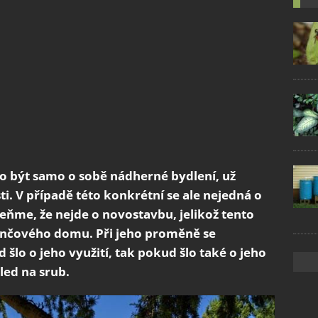
to být samo o sobě nádherné bydlení, už
. V případě této konkrétní se ale nejedná o
meňme, že nejde o novostavbu, jelikož tento
ančového domu. Při jeho proměně se
d šlo o jeho využití, tak pokud šlo také o jeho
led na srub.