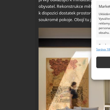
obyvatel. Rekonstrukce měla vytvořit
Market
k dispozici dostatek prostor pro tráv
Ukládání
Vytvářen
soukromé pokoje. Obojí tu je.
reklamy,
persona
obsahu.
Funkc
Správa 18
Přiřazov
Identifi
Použív
základ
Zajišt
odstra
Ukládá