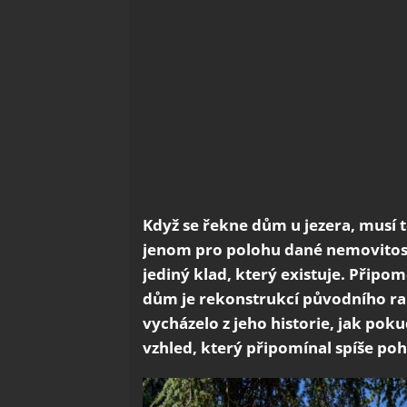
Když se řekne dům u jezera, musí 
jenom pro polohu dané nemovitosti
jediný klad, který existuje. Připo
dům je rekonstrukcí původního r
vycházelo z jeho historie, jak poku
vzhled, který připomínal spíše poh