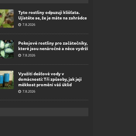
Tyto rostliny odpuzují klíšťata.
Ujistěte se, že je máte na zahrádce
7.8.2026
Pokojové rostliny pro začátečníky,
které jsou nenáročné a něco vydrží
7.8.2026
Využití dešťové vody v
domácnosti: Tři způsoby, jak její
měkkost promění váš úklid
7.8.2026