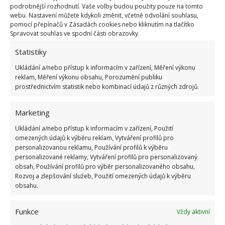
podrobnější rozhodnutí. Vaše volby budou použity pouze na tomto
webu. Nastavení můžete kdykoli změnit, včetně odvolání souhlasu,
pomocí přepínačů v Zásadách cookies nebo kliknutím na tlačítko
Spravovat souhlas ve spodní části obrazovky.
Statistiky
Ukládání a/nebo přístup k informacím v zařízení, Měření výkonu
BRAMBORY
SKLADOVÁNÍ
reklam, Měření výkonu obsahu, Porozumění publiku
prostřednictvím statistik nebo kombinací údajů z různých zdrojů.
SKLADOVÁNÍ BRAMBOR
ZELENINA
Marketing
Přidejte svůj názor
Ukládání a/nebo přístup k informacím v zařízení, Použití
omezených údajů k výběru reklam, Vytváření profilů pro
KOMENTOVAT
personalizovanou reklamu, Používání profilů k výběru
personalizované reklamy, Vytváření profilů pro personalizovaný
obsah, Používání profilů pro výběr personalizovaného obsahu,
Rozvoj a zlepšování služeb, Použití omezených údajů k výběru
Hana Musilová
obsahu.
Do redakce Bydlimeutulne.cz se
přidala během svých studií a práce
Funkce
Vždy aktivní
redaktorky ji tak nadchla, že se