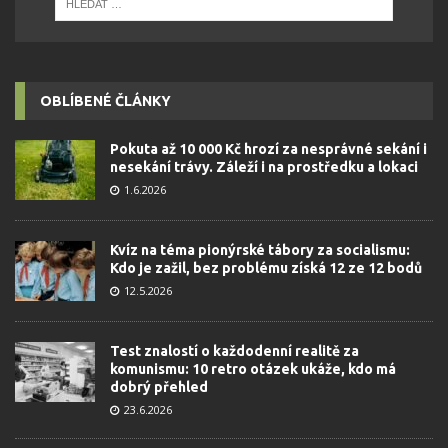
OBLÍBENÉ ČLÁNKY
Pokuta až 10 000 Kč hrozí za nesprávné sekání i
nesekání trávy. Záleží i na prostředku a lokaci
1.6.2026
Kvíz na téma pionýrské tábory za socialismu:
Kdo je zažil, bez problému získá 12 ze 12 bodů
12.5.2026
Test znalostí o každodenní realitě za
komunismu: 10 retro otázek ukáže, kdo má
dobrý přehled
23.6.2026