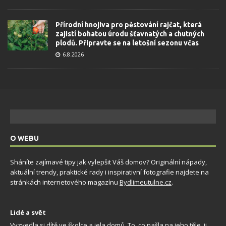
Přírodní hnojiva pro pěstování rajčat, která
zajistí bohatou úrodu šťavnatých a chutných
plodů. Připravte se na letošní sezonu včas
6.8.2026
O WEBU
Sháníte zajímavé tipy jak vylepšit Váš domov? Originální nápady,
aktuální trendy, praktické rady i inspirativní fotografie najdete na
stránkách internetového magazínu
Bydlimeutulne.cz
.
Lidé a svět
Vyzvedla si dítě ve školce a jela domů. To, co našla na jeho těle, ji