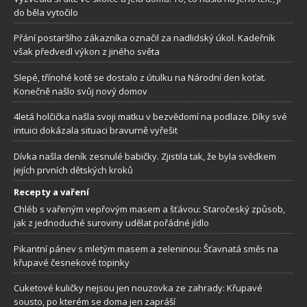
do běla vytočilo
Přání postaršího zákazníka označil za nadlidský úkol. Kadeřník
však předvedl výkon z jiného světa
Slepé, třínohé kotě se dostalo z útulku na Národní den koťat.
Konečně našlo svůj nový domov
4letá holčička našla svoji matku v bezvědomí na podlaze. Díky své
intuici dokázala situaci bravurně vyřešit
Dívka našla deník zesnulé babičky. Zjistila tak, že byla svědkem
jejích prvních dětských kroků
Recepty a vaření
Chléb s vařeným vepřovým masem a šťávou: Staročeský způsob,
jak z jednoduché suroviny udělat pořádné jídlo
Pikantní pánev s mletým masem a zeleninou: Šťavnatá směs na
křupavé česnekové topinky
Cuketové kuličky nejsou jen nouzovka ze zahrady: Křupavé
sousto, po kterém se doma jen zapráší