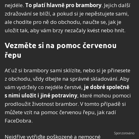
nejdéle.
To platí hlavně pro brambory
. Jejich další
zdražování se blíží, a pokud si je nepěstujete sami,
ale chodíte pro ně do obchodu, naučte se, jak je
uložit tak, aby vám brzy nezačaly kvést nebo hnít.
Vezměte si na pomoc červenou
řepu
Ať už si brambory sami sklízíte, nebo si je přinesete
z obchodu, vždy dbejte na správné skladování. Aby
vám vydržely co nejdéle čerstvé,
je dobré společně
s nimi uložit i jiné potraviny
, které mohou pomoci
prodloužit životnost brambor. V tomto případě si
můžete vzít na pomoc červenou řepu, jak radí
FaceDobra.
Nejdříve vytřiďte poškozené a nemocné