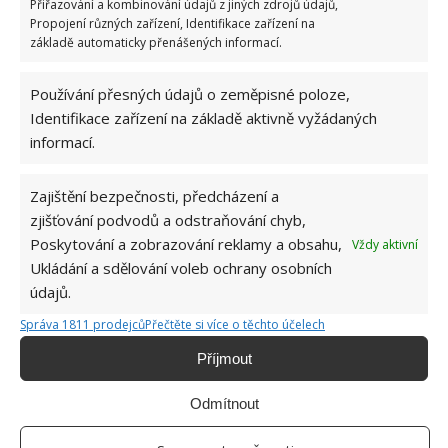
rozhodla zůstat. Její v...
[Více o
Přiřazování a kombinování údajů z jiných zdrojů údajů,
autorovi]
Propojení různých zařízení, Identifikace zařízení na
základě automaticky přenášených informací.
Používání přesných údajů o zeměpisné poloze,
Identifikace zařízení na základě aktivně vyžádaných
informací.
SOUVISEJÍCÍ ČLÁNKY
Zajištění bezpečnosti, předcházení a
Zahradník se podělil o nevšední postupy, které
zjišťování podvodů a odstraňování chyb,
usnadní pěstování zeleniny
Poskytování a zobrazování reklamy a obsahu,
Vždy aktivní
Ukládání a sdělování voleb ochrany osobních
údajů.
Většina zahrádkářů v srpnu zapomíná na tento
Správa 1811 prodejců
Přečtěte si více o těchto účelech
klíčový krok při pěstování rajčat
Příjmout
Odmítnout
Díky těmto klíčovým radám zkušených pěstitelů
sklidíte bohatou úrodu okurek každý rok