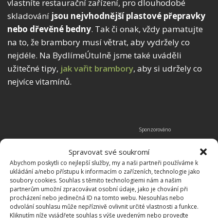
vlastníte restaurační zařízení, pro dlouhodobé
skladování
jsou nejvhodnější plastové přepravky
nebo dřevěné bedny
. Tak či onak, vždy pamatujte
na to, že brambory musí větrat, aby vydržely co
nejdéle. Na BydlímeÚtulně jsme také uváděli
užitečné tipy,
jak vařit brambory
, aby si udržely co
nejvíce vitamínů.
Spravovat své soukromí
Abychom poskytli co nejlepší služby, my a naši partneři používáme k
ukládání a/nebo přístupu k informacím o zařízeních, technologie jako
soubory cookies. Souhlas s těmito technologiemi nám a našim
partnerům umožní zpracovávat osobní údaje, jako je chování při
procházení nebo jedinečná ID na tomto webu. Nesouhlas nebo
odvolání souhlasu může nepříznivě ovlivnit určité vlastnosti a funkce.
Kliknutím níže vyjádřete souhlas s výše uvedeným nebo proveďte