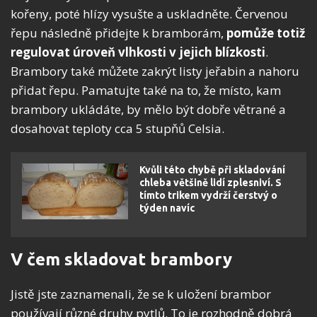
kořeny, poté hlízy vysušte a uskladněte. Červenou
řepu následně přidejte k bramborám,
pomůže totiž
regulovat úroveň vlhkosti v jejich blízkosti
.
Brambory také můžete zakrýt listy jeřabin a nahoru
přidat řepu. Pamatujte také na to, že místo, kam
brambory ukládáte, by mělo být dobře větrané a
dosahovat teploty cca 5 stupňů Celsia.
Kvůli této chybě při skladování
chleba většině lidí zplesniví. S
tímto trikem vydrží čerstvý o
týden navíc
V čem skladovat brambory
Jistě jste zaznamenali, že se k uložení brambor
používají různé druhy pytlů. To je rozhodně dobrá