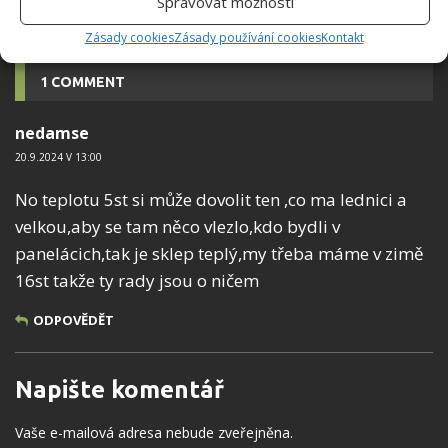
Spravovat možnosti
Zásady cookies
Zásady používání cookies
Kontakt
1 COMMENT
nedamse
20.9.2024 V 13:00
No teplotu 5st si může dovolit ten ,co ma lednici a
velkou,aby se tam něco vlezlo,kdo bydli v
panelácich,tak je sklep teplý,my třeba máme v zimě
16st takže ty rady jsou o ničem
ODPOVĚDĚT
Napište komentář
Vaše e-mailová adresa nebude zveřejněna.