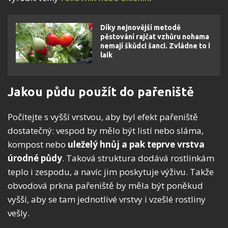
Díky nejnovější metodě
pěstování rajčat vzhůru nohama
nemají škůdci šanci. Zvládne to i
laik
Jakou půdu použít do pařeniště
Počítejte s vyšší vrstvou, aby byl efekt pařeniště
dostatečný: vespod by mělo být listí nebo sláma,
kompost nebo
uleželý hnůj a pak teprve vrstva
úrodné půdy
. Taková struktura dodává rostlinkám
teplo i zespodu, a navíc jim poskytuje výživu. Takže
obvodová prkna pařeniště by měla být poněkud
vyšší, aby se tam jednotlivé vrstvy i vzešlé rostliny
vešly.