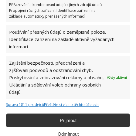
teplých dní byste měli pařeniště na pár hodin
Přiřazování a kombinování údajů z jiných zdrojů údajů,
otevřít.
Propojení různých zařízení, Identifikace zařízení na
základě automaticky přenášených informací.
Používání přesných údajů o zeměpisné poloze,
Identifikace zařízení na základě aktivně vyžádaných
informací.
Zajištění bezpečnosti, předcházení a
zjišťování podvodů a odstraňování chyb,
Poskytování a zobrazování reklamy a obsahu,
Vždy aktivní
Ukládání a sdělování voleb ochrany osobních
údajů.
Správa 1811 prodejců
Přečtěte si více o těchto účelech
Příjmout
Odmítnout