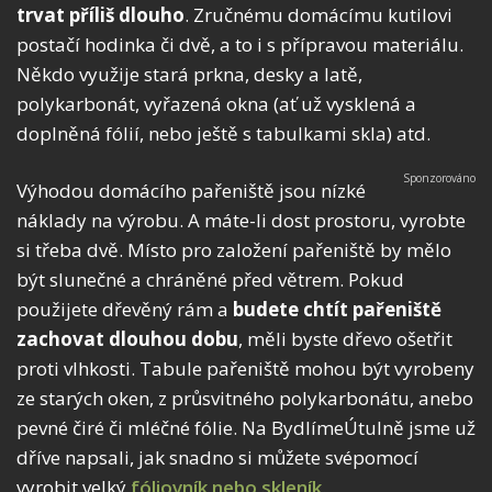
trvat příliš dlouho
. Zručnému domácímu kutilovi
postačí hodinka či dvě, a to i s přípravou materiálu.
Někdo využije stará prkna, desky a latě,
polykarbonát, vyřazená okna (ať už vysklená a
doplněná fólií, nebo ještě s tabulkami skla) atd.
Výhodou domácího pařeniště jsou nízké
náklady na výrobu. A máte-li dost prostoru, vyrobte
si třeba dvě. Místo pro založení pařeniště by mělo
být slunečné a chráněné před větrem. Pokud
použijete dřevěný rám a
budete chtít pařeniště
zachovat
dlouhou dobu
, měli byste dřevo ošetřit
proti vlhkosti. Tabule pařeniště mohou být vyrobeny
ze starých oken, z průsvitného polykarbonátu, anebo
pevné čiré či mléčné fólie. Na BydlímeÚtulně jsme už
dříve napsali, jak snadno si můžete svépomocí
vyrobit velký
fóliovník nebo skleník
.