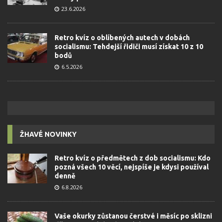
23.6.2026
Retro kvíz o oblíbených autech v dobách
socialismu: Tehdejší řidiči musí získat 10 z 10
bodů
6.5.2026
ŽHAVÉ NOVINKY
Retro kvíz o předmětech z dob socialismu: Kdo
pozná všech 10 věcí, nejspíše je kdysi používal
denně
6.8.2026
Vaše okurky zůstanou čerstvé i měsíc po sklizni