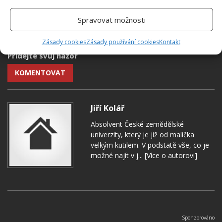
PAŘENIŠTĚ
PĚSTOVÁNÍ
VÝROBA
Spravovat možnosti
ZAHRADA
ZAHRADNIČENÍ
ZELENINA
Zásady cookies
Zásady používání cookies
Kontakt
Přidejte svůj názor
KOMENTOVAT
Jiří Kolář
Absolvent České zemědělské
univerzity, který je již od malička
velkým kutilem. V podstatě vše, co je
možné najít v j...
[Více o autorovi]