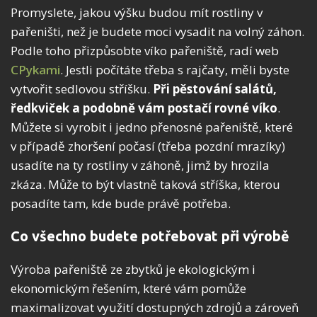
Promyslete, jakou výšku budou mít rostliny v
pařeništi, než je budete moci vysadit na volný záhon.
Podle toho přizpůsobte víko pařeniště, radí web
CPykami
. Jestli počítáte třeba s rajčaty, měli byste
vytvořit sedlovou stříšku.
Při pěstování salátů,
ředkviček a podobně vám postačí rovné víko
.
Můžete si vyrobit i jedno přenosné pařeniště, které
v případě zhoršení počasí (třeba pozdní mrazíky)
usadíte na ty rostliny v záhoně, jimž by hrozila
zkáza. Může to být vlastně taková stříška, kterou
posadíte tam, kde bude právě potřeba.
Co všechno budete potřebovat při výrobě
Výroba pařeniště ze zbytků je ekologickým i
ekonomickým řešením, které vám pomůže
maximalizovat využití dostupných zdrojů a zároveň