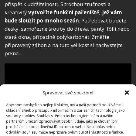
přispět k udržitelnosti. S trochou zručnosti a
kreativity
vytvoříte funkční pařeniště, jež vám
bude sloužit po mnoho sezón
. Potřebovat budete
desky, samořezné šrouby do dřeva, panty, fólii nebo
stará okna, případně polykarbonát. Změřte
připravený záhon a na tuto velikost si nachystejte
prkna.
Spravovat své soukromí
Abychom poskytli co nejlepší služby, my a naši partneři používáme k
ukládání a/nebo přístupu k informacím o zařízeních, technologie jako
soubory cookies. Souhlas s těmito technologiemi nám a našim
partnerům umožní zpracovávat osobní údaje, jako je chování při
procházení nebo jedinečná ID na tomto webu. Nesouhlas nebo
odvolání souhlasu může nepříznivě ovlivnit určité vlastnosti a funkce.