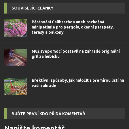
SOUVISEJÍCÍ ČLÁNKY
Pěstování Calibrachoa aneb rozkošná
minipetúnie pro pergoly, okenní parapety,
terasy a balkony
Muž svépomocí postavil na zahradě originální
gril za hubičku
Efektívní způsoby, jak naložit s přemírou listí na
vaší zahradě
BUĎTE PRVNÍ KDO PŘIDÁ KOMENTÁŘ
Napište komentář