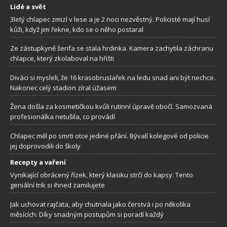
Lidé a svět
3letý chlapec zmizí v lese a je 2 noci nezvěstný. Policisté mají husí
kůži, když jim řekne, kdo se o něho postaral
Ze zástupkyně šerifa se stala hrdinka. Kamera zachytila záchranu
chlapce, který zkolaboval na hřišti
Diváci si mysleli, že 16 krasobruslařek na ledu snad ani být nechce.
Nakonec celý stadion zíral úžasem
Žena došla za kosmetičkou kvůli rutinní úpravě obočí. Samozvaná
profesionálka netušila, co provádí
Chlapec měl po smrti otce jediné přání. Bývalí kolegové od policie
jej doprovodili do školy
Recepty a vaření
Vynikající obrácený řízek, který klasiku strčí do kapsy: Tento
geniální trik si ihned zamilujete
Jak uchovat rajčata, aby chutnala jako čerstvá i po několika
měsících: Díky snadným postupům si poradí každý