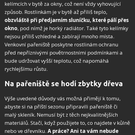
kelímcích v bytě za okny, což není vždy vyhovující
způsob. Rostlinkám je v bytě až příliš teplo,
obzvláště při předjarním sluníčku, které pálí přes
okno
, pod nímž je horký radiátor. Také tyto kelímky
nejsou příliš vzhledné a zabírají mnoho místa.
Venkovní pařeniště poskytne rostlinám ochranu
před nepříznivými povětrnostními podmínkami a
bude udržovat vyšší teplotu, což napomáhá
rychlejšímu růstu.
Na pařeniště se hodí zbytky dřeva
Výše uvedené důvody vás možná přimějí k tomu,
abyste si na příští sezonu připravili pařeniště či
malý skleník. Nemusí být z těch nejkvalitnějších
materiálů. Stačí, když použijete to, co najdete v kůlně
nebo ve dřevníku.
A práce?
Ani ta vám nebude