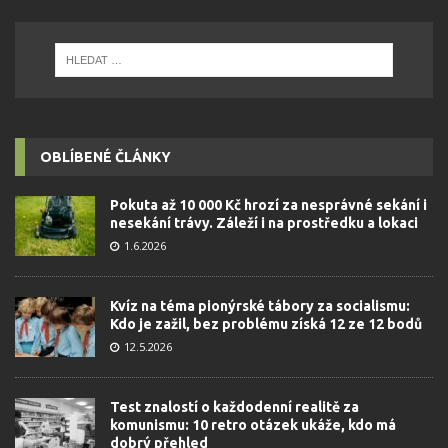
OBLÍBENÉ ČLÁNKY
Pokuta až 10 000 Kč hrozí za nesprávné sekání i
nesekání trávy. Záleží i na prostředku a lokaci
1.6.2026
Kvíz na téma pionýrské tábory za socialismu:
Kdo je zažil, bez problému získá 12 ze 12 bodů
12.5.2026
Test znalostí o každodenní realitě za
komunismu: 10 retro otázek ukáže, kdo má
dobrý přehled