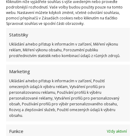
Kliknutím níže vyjádřete souhlas s výše uvedeným nebo proveďte
podrobnější rozhodnutí. Vaše volby budou použity pouze na tomto
webu. Nastavení můžete kdykoli změnit, včetně odvolání souhlasu,
pomocí přepínačů v Zásadách cookies nebo kliknutím na tlačítko
Spravovat souhlas ve spodní části obrazovky.
Statistiky
Ukládání a/nebo přístup k informacím v zařízení, Měření výkonu
reklam, Měření výkonu obsahu, Porozumění publiku
Chcete-li mít pařeniště napevno, zatlučte do země
prostřednictvím statistik nebo kombinací údajů z různých zdrojů.
hranoly a k nim prkna přišroubujte. Jestliže chcete
Marketing
mít pařeniště přenosné, připravte si hranoly v šířce
prken a vytvořte rám. Pak vyrobte horní rám (víko) z
Ukládání a/nebo přístup k informacím v zařízení, Použití
omezených údajů k výběru reklam, Vytváření profilů pro
užších prken nebo hranolů a potáhněte ho fólií.
personalizovanou reklamu, Používání profilů k výběru
Pomocí pantů ho připevněte k základně
. Stará
personalizované reklamy, Vytváření profilů pro personalizovaný
okna přišroubujete také pomocí vhodných pantů.
obsah, Používání profilů pro výběr personalizovaného obsahu,
Rozvoj a zlepšování služeb, Použití omezených údajů k výběru
Budete-li vyrábět sedlovou stříšku, dá to trochu víc
obsahu.
práce, ale šikovní kutilové jistě zvládnou i to,
zmiňuje
GardeningEtc
. Nezapomínejte, že během
Funkce
Vždy aktivní