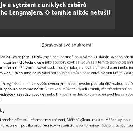
je u vytržení z uniklých záběrů
ího Langmajera. O tomhle nikdo netušil
Spravovat své soukromí
vá společně se svou manželkou Camillou, se lze
oskytli co nejlepší služby, my a naši partneři používáme k ukládání a/nebo příst
o října. Interiéry nicméně slouží pouze
jako
m o zařízeních, technologie jako soubory cookies. Souhlas s těmito technologiem
tnerům umožní zpracovávat osobní údaje, jako je chování při procházení nebo j
 nich nemohou
. Jejich zrestaurování odráží
to webu. Nesouhlas nebo odvolání souhlasu může nepříznivě ovlivnit určité vlastn
ena královské rodiny.
 níže vyjádřete souhlas s výše uvedeným nebo proveďte podrobnější rozhodnutí. 
žity pouze na tomto webu. Nastavení můžete kdykoli změnit, včetně odvolání so
rove House nelze nahlédnout, zahrada toho má
epínačů v Zásadách cookies nebo kliknutím na tlačítko Spravovat souhlas ve spod
a sebe. Jak uvádí web
RHS
, kromě množství květin
.
ní hodiny nebo
dřevěný domeček na stromě
.
iky
ince Williama, dnes už si v něm hraje jeho syn.
 a/nebo přístup k informacím v zařízení, Měření výkonu reklam, Měření výkonu
lí v
luxusním Adelaide Cottage
, o němž jsme
Porozumění publiku prostřednictvím statistik nebo kombinací údajů z různých zdr