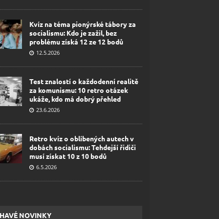
Kvíz na téma pionýrské tábory za
socialismu: Kdo je zažil, bez
problému získá 12 ze 12 bodů
12.5.2026
Test znalostí o každodenní realitě
za komunismu: 10 retro otázek
ukáže, kdo má dobrý přehled
23.6.2026
Retro kvíz o oblíbených autech v
dobách socialismu: Tehdejší řidiči
musí získat 10 z 10 bodů
6.5.2026
HAVÉ NOVINKY