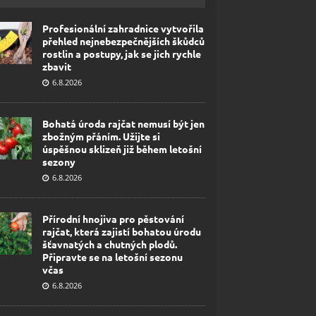
Profesionální zahradnice vytvořila
přehled nejnebezpečnějších škůdců
rostlin a postupy, jak se jich rychle
zbavit
6.8.2026
Bohatá úroda rajčat nemusí být jen
zbožným přáním. Užijte si
úspěšnou sklizeň již během letošní
sezony
6.8.2026
Přírodní hnojiva pro pěstování
rajčat, která zajistí bohatou úrodu
šťavnatých a chutných plodů.
Připravte se na letošní sezonu
včas
6.8.2026