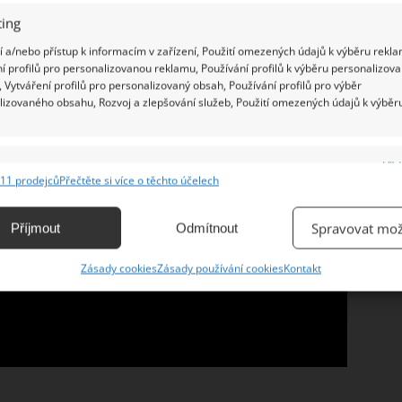
ing
 a/nebo přístup k informacím v zařízení, Použití omezených údajů k výběru rekla
í profilů pro personalizovanou reklamu, Používání profilů k výběru personalizov
 Vytváření profilů pro personalizovaný obsah, Používání profilů pro výběr
lizovaného obsahu, Rozvoj a zlepšování služeb, Použití omezených údajů k výběr
e
Vžd
11 prodejců
Přečtěte si více o těchto účelech
ání a kombinování údajů z jiných zdrojů údajů, Propojení různých zařízení,
kace zařízení na základě automaticky přenášených informací.
Spravovat mož
Příjmout
Odmítnout
ání přesných údajů o zeměpisné poloze, Identifikace zařízení na
Zásady cookies
Zásady používání cookies
Kontakt
ě aktivně vyžádaných informací.
ění bezpečnosti, předcházení a zjišťování podvodů a
ňování chyb, Poskytování a zobrazování reklamy a obsahu,
Vžd
ní a sdělování voleb ochrany osobních údajů.