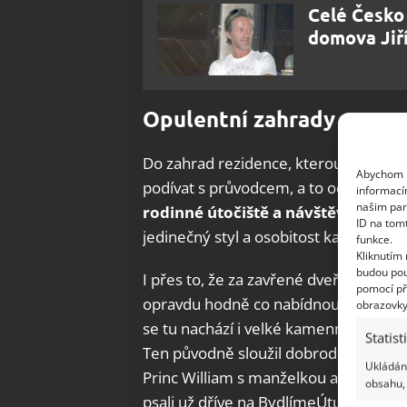
Celé Česko 
domova Jiř
Opulentní zahrady
Do zahrad rezidence, kterou král obý
Abychom p
podívat s průvodcem, a to od dubna d
informací
našim par
rodinné útočiště a návštěvníci do
ID na tom
jedinečný styl a osobitost každého čl
funkce.
Kliknutím
budou pou
I přes to, že za zavřené dveře Highg
pomocí př
opravdu hodně co nabídnout i sama z
obrazovky
se tu nachází i velké kamenné sluneč
Statist
Ten původně sloužil dobrodružstvím pr
Ukládání
Princ William s manželkou a dětmi byd
obsahu, 
psali už dříve na BydlímeÚtulně.