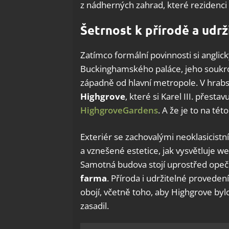
z nádherných zahrad, které rezidenci
Šetrnost k přírodě a udrž
Zatímco formální povinnosti si anglický
Buckinghamského paláce, jeho soukrom
západně od hlavní metropole. V hrabs
Highgrove
, které si Karel III. přesta
HighgroveGardens
. A že je to na tét
Exteriér se zachovalými neoklasicistní
a vznešené estetice, jak vysvětluje w
Samotná budova stojí uprostřed ope
farma
. Příroda i udržitelné provedení 
obojí, včetně toho, aby Highgrove by
zasadil.