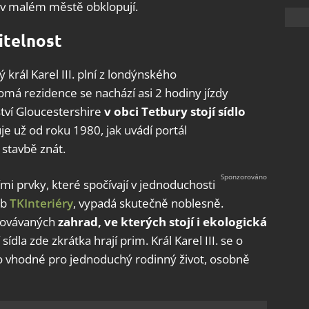
 v malém městě obklopují.
itelnost
 král Karel III. plní z londýnského
á rezidence se nachází asi 2 hodiny jízdy
tví Gloucestershire
v obci Tetbury stojí sídlo
vuje už od roku 1980, jak uvádí portál
o stavbě znát.
mi prvky, které spočívají v jednoduchosti
eb
TKInteriéry
, vypadá skutečně noblesně.
čovávaných
zahrad, ve kterých stojí i ekologická
sídla zde zkrátka hrají prim. Král Karel III. se o
lo vhodné pro jednoduchý rodinný život, osobně