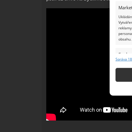
Market
Ukládání
Vytvářen
reklamy,
persona
obsahu.
Funkc
Správa 18
Přiřazov
Identifi
Použív
základ
Zajišt
odstra
Ukládá