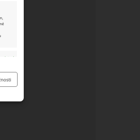
m,
ané
u
y aktivní
nosti
y aktivní