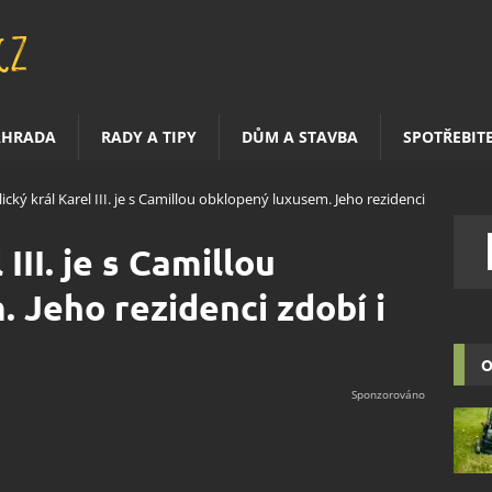
AHRADA
RADY A TIPY
DŮM A STAVBA
SPOTŘEBIT
ický král Karel III. je s Camillou obklopený luxusem. Jeho rezidenci
III. je s Camillou
 Jeho rezidenci zdobí i
O