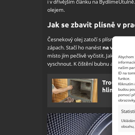
i v dřívějším článku na BydlímeÚtulně
olejem.
Jak se zbavit plísně v pr
Česnekový olej zatočí s plísní uvnitř 
zápach. Stačí ho nanést
na vatový t
místo jím pečlivě vyčistit. Jakmile m
Abychom p
informací
vyschnout. K čištění bubnu a filtru je
našim par
ID na tom
funkce.
Trouba bud
Kliknutím
hliníkovou 
budou pou
pomocí př
obrazovky
Statist
Ukládání
obsahu, 