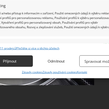
ing
 a/nebo přístup k informacím v zařízení, Použití omezených údajů k výběru rekla
í profilů pro personalizovanou reklamu, Používání profilů k výběru personalizov
 Vytváření profilů pro personalizovaný obsah, Používání profilů pro výběr
lizovaného obsahu, Rozvoj a zlepšování služeb, Použití omezených údajů k výběr
e
Vžd
11 prodejců
Přečtěte si více o těchto účelech
ání a kombinování údajů z jiných zdrojů údajů, Propojení různých zařízení,
kace zařízení na základě automaticky přenášených informací.
Spravovat mož
Příjmout
Odmítnout
ání přesných údajů o zeměpisné poloze, Identifikace zařízení na
Zásady cookies
Zásady používání cookies
Kontakt
ě aktivně vyžádaných informací.
ění bezpečnosti, předcházení a zjišťování podvodů a
ňování chyb, Poskytování a zobrazování reklamy a obsahu,
Vžd
ní a sdělování voleb ochrany osobních údajů.