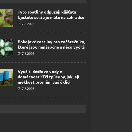
Tyto rostliny odpuzují klíšťata.
Ujistěte se, že je máte na zahrádce
7.8.2026
Pokojové rostliny pro začátečníky,
které jsou nenáročné a něco vydrží
7.8.2026
Využití dešťové vody v
domácnosti: Tři způsoby, jak její
měkkost promění váš úklid
7.8.2026