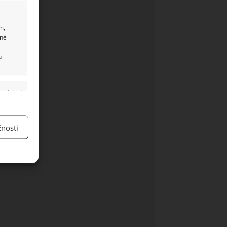
m,
ané
u
y aktivní
nosti
y aktivní