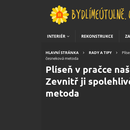
INTERIÉR
REKONSTRUKCE
Z
HLAVNÍ STRÁNKA
RADY A TIPY
Plís
česneková metoda
Plíseň v pračce na
Zevnitř ji spolehl
metoda