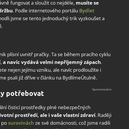
ně fungovat a sloužit co nejdéle,
musíte se
údržbu
. Podle internetového portálu
Bydlet
hodli jsme se tento jednoduchý trik vyzkoušet a
l.
nik plísní uvnitř pračky. Ta se během pracího cyklu
í,
a navíc vydává velmi nepříjemný zápach
.
e nejen jejímu vzniku, ale navíc prodloužíte i
me psali již dříve v článku na BydlímeÚtulně.
ky potřebovat
ní čisticí prostředky plné nebezpečných
ivotní prostředí, ale i vaše vlastní zdraví
. Raději
e po
surovinách
ze své domácnosti, což jsme radili