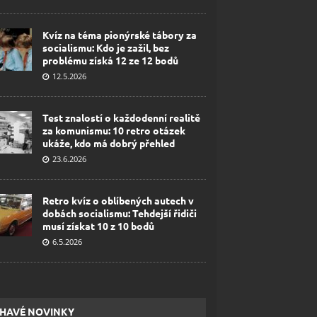
Kvíz na téma pionýrské tábory za
socialismu: Kdo je zažil, bez
problému získá 12 ze 12 bodů
12.5.2026
Test znalostí o každodenní realitě
za komunismu: 10 retro otázek
ukáže, kdo má dobrý přehled
23.6.2026
Retro kvíz o oblíbených autech v
dobách socialismu: Tehdejší řidiči
musí získat 10 z 10 bodů
6.5.2026
HAVÉ NOVINKY