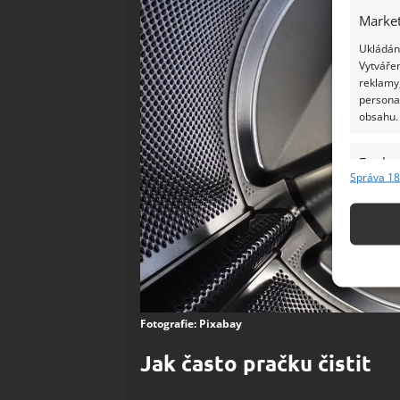
Market
Ukládání
Vytvářen
reklamy,
persona
obsahu.
Funkc
Správa 18
Přiřazov
Identifi
Použív
základ
Zajišt
Fotografie: Pixabay
odstra
Jak často pračku čistit
Ukládá