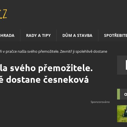
AHRADA
RADY A TIPY
DŮM A STAVBA
SPOTŘEBIT
eň v pračce našla svého přemožitele. Zevnitř ji spolehlivě dostane
šla svého přemožitele.
ivě dostane česneková
O