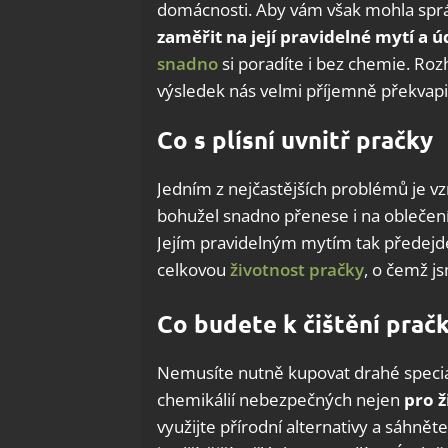
domácnosti. Aby vám však mohla správ
zaměřit na její pravidelné mytí a 
snadno
si poradíte i bez chemie. Roz
výsledek nás velmi příjemně překvapi
Co s plísní uvnitř pračky
Jedním z nejčastějších problémů je vz
bohužel snadno přenese i na oblečen
Jejím pravidelným mytím tak předejdet
celkovou
životnost pračky
, o čemž js
Co budete k čištění prač
Nemusíte nutně kupovat drahé speciál
chemikálií nebezpečných nejen
pro ž
využijte přírodní alternativy a sáhnět