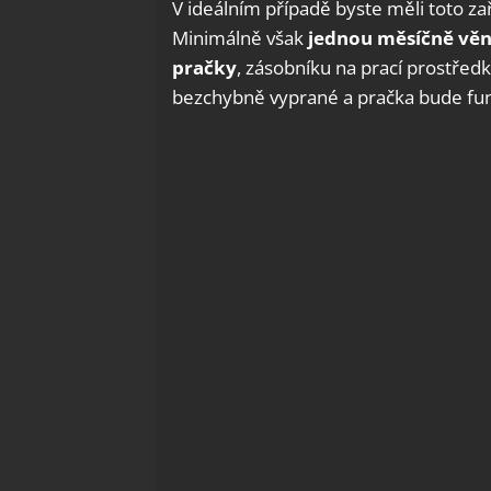
V ideálním případě byste měli toto za
Minimálně však
jednou měsíčně věn
pračky
, zásobníku na prací prostředk
bezchybně vyprané a pračka bude fu