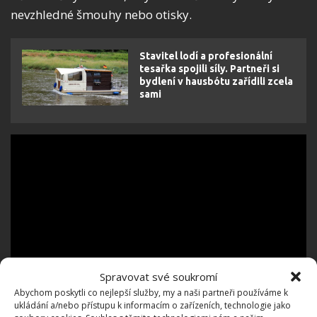
nevzhledné šmouhy nebo otisky.
Stavitel lodí a profesionální
tesařka spojili síly. Partneři si
bydlení v hausbótu zařídili zcela
sami
Spravovat své soukromí
Abychom poskytli co nejlepší služby, my a naši partneři používáme k
ukládání a/nebo přístupu k informacím o zařízeních, technologie jako