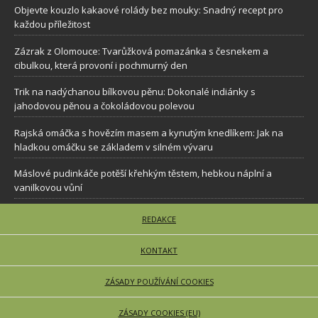
Objevte kouzlo kakaové rolády bez mouky: Snadný recept pro
každou příležitost
Zázrak z Olomouce: Tvarůžková pomazánka s česnekem a
cibulkou, která provoní i pochmurný den
Trik na nadýchanou bílkovou pěnu: Dokonalé indiánky s
jahodovou pěnou a čokoládovou polevou
Rajská omáčka s hovězím masem a kynutým knedlíkem: Jak na
hladkou omáčku se základem v silném vývaru
Máslové pudinkáče potěší křehkým těstem, hebkou náplní a
vanilkovou vůní
REDAKCE
KONTAKT
ZÁSADY POUŽÍVÁNÍ COOKIES
ZÁSADY COOKIES (EU)