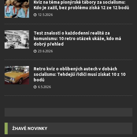
Kvíz na téma pionýrské tábory za socialismu:
Kdo je zažil, bez problému získá 12 ze 12 bodů
12.5.2026
Test znalostí o každodenní realitě za
komunismu: 10 retro otázek ukáže, kdo má
dobrý přehled
23.6.2026
Retro kvíz o oblíbených autech v dobách
socialismu: Tehdejší řidiči musí získat 10 z 10
bodů
6.5.2026
ŽHAVÉ NOVINKY