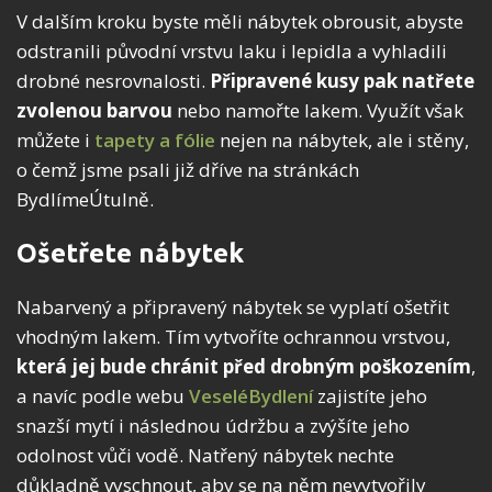
V dalším kroku byste měli nábytek obrousit, abyste
odstranili původní vrstvu laku i lepidla a vyhladili
drobné nesrovnalosti.
Připravené kusy pak natřete
zvolenou barvou
nebo namořte lakem. Využít však
můžete i
tapety a fólie
nejen na nábytek, ale i stěny,
o čemž jsme psali již dříve na stránkách
BydlímeÚtulně.
Ošetřete nábytek
Nabarvený a připravený nábytek se vyplatí ošetřit
vhodným lakem. Tím vytvoříte ochrannou vrstvou,
která jej bude chránit před drobným poškozením
,
a navíc podle webu
VeseléBydlení
zajistíte jeho
snazší mytí i následnou údržbu a zvýšíte jeho
odolnost vůči vodě. Natřený nábytek nechte
důkladně vyschnout, aby se na něm nevytvořily