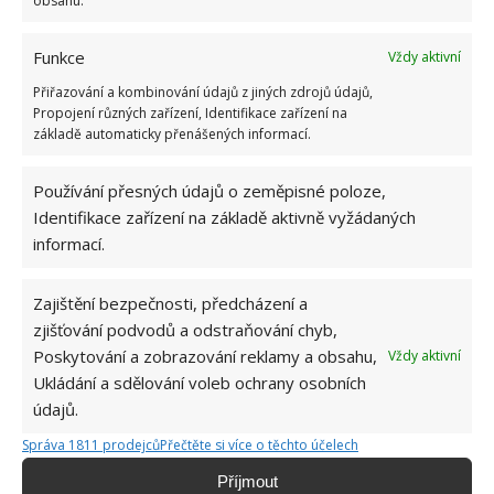
obsahu.
Funkce
Vždy aktivní
Přiřazování a kombinování údajů z jiných zdrojů údajů,
Propojení různých zařízení, Identifikace zařízení na
základě automaticky přenášených informací.
Používání přesných údajů o zeměpisné poloze,
Identifikace zařízení na základě aktivně vyžádaných
informací.
Zajištění bezpečnosti, předcházení a
zjišťování podvodů a odstraňování chyb,
Poskytování a zobrazování reklamy a obsahu,
Vždy aktivní
Ukládání a sdělování voleb ochrany osobních
KUCHYNĚ
RENOVACE
údajů.
Správa 1811 prodejců
Přečtěte si více o těchto účelech
Příjmout
Jiří Kolář