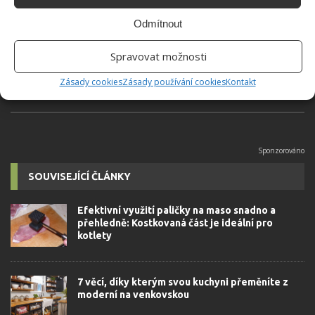
Absolvent České zemědělské
Odmítnout
univerzity, který je již od malička
velkým kutilem. V podstatě vše, co je
Spravovat možnosti
možné najít v j...
[Více o autorovi]
Zásady cookies
Zásady používání cookies
Kontakt
SOUVISEJÍCÍ ČLÁNKY
Efektivní využití paličky na maso snadno a
přehledně: Kostkovaná část je ideální pro
kotlety
7 věcí, díky kterým svou kuchyni přeměníte z
moderní na venkovskou