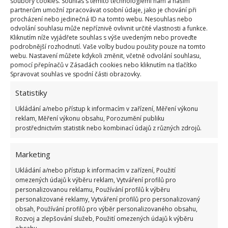
soubory cookies. Souhlas s těmito technologiemi nám a našim
partnerům umožní zpracovávat osobní údaje, jako je chování při
procházení nebo jedinečná ID na tomto webu. Nesouhlas nebo
odvolání souhlasu může nepříznivě ovlivnit určité vlastnosti a funkce.
Kliknutím níže vyjádřete souhlas s výše uvedeným nebo proveďte
podrobnější rozhodnutí. Vaše volby budou použity pouze na tomto
webu. Nastavení můžete kdykoli změnit, včetně odvolání souhlasu,
pomocí přepínačů v Zásadách cookies nebo kliknutím na tlačítko
Spravovat souhlas ve spodní části obrazovky.
Dejte kuchyni jednotný vzhled
Statistiky
Před položením nové podlahy byste měli stěny
Ukládání a/nebo přístup k informacím v zařízení, Měření výkonu
reklam, Měření výkonu obsahu, Porozumění publiku
vymalovat. Místo dlaždic lze prostor nad
prostřednictvím statistik nebo kombinací údajů z různých zdrojů.
kuchyňskou linkou opět ozdobit tapetou nebo fólií.
Teprve poté položte novou podlahu
a pusťte se do
Marketing
ustavování skříně. Nezapomeňte nainstalovat dřez a
Ukládání a/nebo přístup k informacím v zařízení, Použití
sporák a přidejte další drobné dekorace, které
omezených údajů k výběru reklam, Vytváření profilů pro
personalizovanou reklamu, Používání profilů k výběru
doladí celou atmosféru dané místnosti.
personalizované reklamy, Vytváření profilů pro personalizovaný
obsah, Používání profilů pro výběr personalizovaného obsahu,
Rozvoj a zlepšování služeb, Použití omezených údajů k výběru