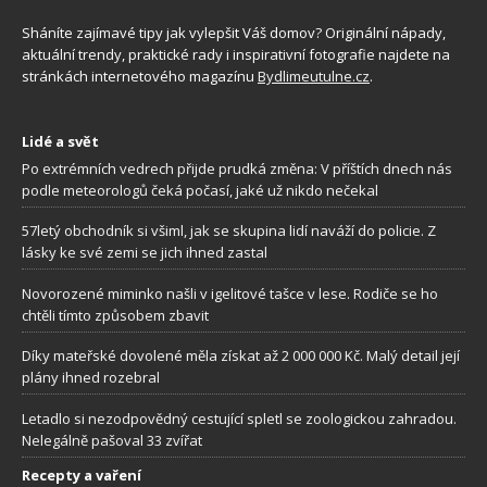
Sháníte zajímavé tipy jak vylepšit Váš domov? Originální nápady,
aktuální trendy, praktické rady i inspirativní fotografie najdete na
stránkách internetového magazínu
Bydlimeutulne.cz
.
Lidé a svět
Po extrémních vedrech přijde prudká změna: V příštích dnech nás
podle meteorologů čeká počasí, jaké už nikdo nečekal
57letý obchodník si všiml, jak se skupina lidí naváží do policie. Z
lásky ke své zemi se jich ihned zastal
Novorozené miminko našli v igelitové tašce v lese. Rodiče se ho
chtěli tímto způsobem zbavit
Díky mateřské dovolené měla získat až 2 000 000 Kč. Malý detail její
plány ihned rozebral
Letadlo si nezodpovědný cestující spletl se zoologickou zahradou.
Nelegálně pašoval 33 zvířat
Recepty a vaření