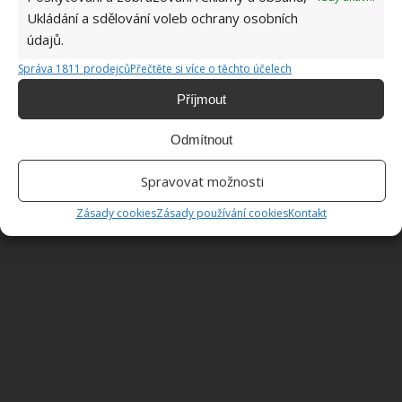
nové stěny, která nadchne jak vzhledem, tak i tím, jak
Ukládání a sdělování voleb ochrany osobních
se dá efektivně využít. Navíc může jak navazovat na
údajů.
současné obvodové zdi, tak může být i samostatná,
Správa 1811 prodejců
Přečtěte si více o těchto účelech
uprostřed prostoru.
Příjmout
Fotografie: Michał Młynarczyk Photography
Odmítnout
Spravovat možnosti
Zásady cookies
Zásady používání cookies
Kontakt