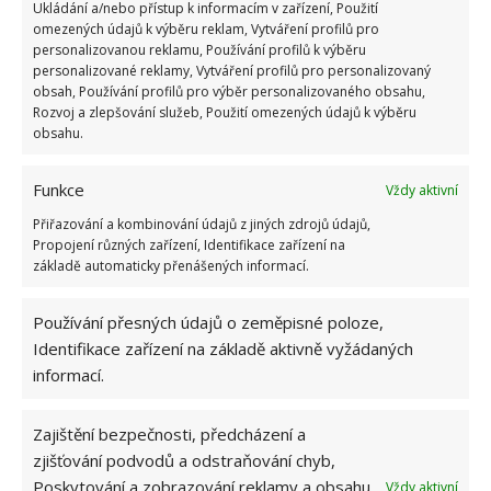
Ukládání a/nebo přístup k informacím v zařízení, Použití
omezených údajů k výběru reklam, Vytváření profilů pro
personalizovanou reklamu, Používání profilů k výběru
personalizované reklamy, Vytváření profilů pro personalizovaný
obsah, Používání profilů pro výběr personalizovaného obsahu,
Rozvoj a zlepšování služeb, Použití omezených údajů k výběru
obsahu.
Funkce
Vždy aktivní
Přiřazování a kombinování údajů z jiných zdrojů údajů,
Propojení různých zařízení, Identifikace zařízení na
základě automaticky přenášených informací.
Řešení pro malé byty
Používání přesných údajů o zeměpisné poloze,
Tento krok může být zajímavou inspirací pro
Identifikace zařízení na základě aktivně vyžádaných
informací.
každého, kdo má malý byt a chce ho využít na
maximum. I když otevřené dispozice ho opticky
Zajištění bezpečnosti, předcházení a
zvětšují, tak reálně mohou přinášet problémy,
zjišťování podvodů a odstraňování chyb,
jelikož není kam dát nábytek. A tak se vytvoří kousek
Poskytování a zobrazování reklamy a obsahu,
Vždy aktivní