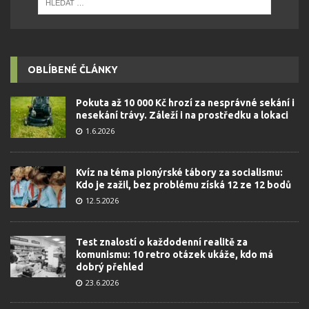
OBLÍBENÉ ČLÁNKY
Pokuta až 10 000 Kč hrozí za nesprávné sekání i
nesekání trávy. Záleží i na prostředku a lokaci
1.6.2026
Kvíz na téma pionýrské tábory za socialismu:
Kdo je zažil, bez problému získá 12 ze 12 bodů
12.5.2026
Test znalostí o každodenní realitě za
komunismu: 10 retro otázek ukáže, kdo má
dobrý přehled
23.6.2026