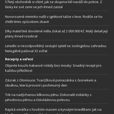
57letý obchodník si všiml, jak se skupina lidí naváží do policie. Z
lásky ke své zemi se jich ihned zastal
Novorozené miminko našli v igelitové tašce v lese. Rodiče se ho
chtěli tímto způsobem zbavit
Díky mateřské dovolené měla získat až 2 000 000 Kč. Malý detail její
plány ihned rozebral
Letadlo si nezodpovědný cestující spletl se zoologickou zahradou.
Nelegálně pašoval 33 zvířat
Recepty a vaření
Objevte kouzlo kakaové rolády bez mouky: Snadný recept pro
každou příležitost
Zázrak z Olomouce: Tvarůžková pomazánka s česnekem a
cibulkou, která provoní i pochmurný den
Trik na nadýchanou bílkovou pěnu: Dokonalé indiánky s
jahodovou pěnou a čokoládovou polevou
Rajská omáčka s hovězím masem a kynutým knedlíkem: Jak na