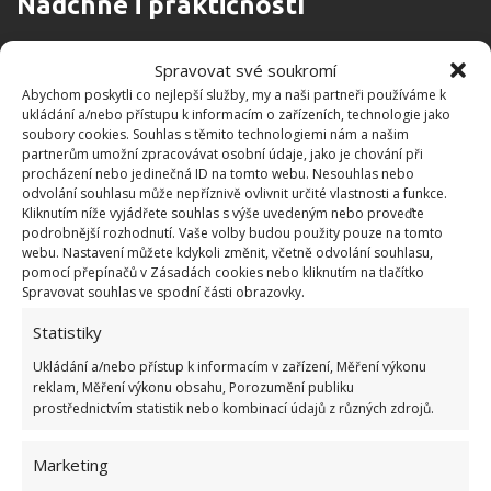
Nadchne i praktičností
Na první pohled možná kus obyčejné zdi, ale na
Spravovat své soukromí
pohled druhý rozhodně něco, co dokáže výrazně
Abychom poskytli co nejlepší služby, my a naši partneři používáme k
ukládání a/nebo přístupu k informacím o zařízeních, technologie jako
zvýšit praktičnost celé nemovitosti. A to z toho
soubory cookies. Souhlas s těmito technologiemi nám a našim
pohledu, že zeď byla velmi prakticky využita. Na
partnerům umožní zpracovávat osobní údaje, jako je chování při
procházení nebo jedinečná ID na tomto webu. Nesouhlas nebo
jedné straně, tedy v obývací čísti k ní byla postavena
odvolání souhlasu může nepříznivě ovlivnit určité vlastnosti a funkce.
komoda, na které se nachází televize.
Kliknutím níže vyjádřete souhlas s výše uvedeným nebo proveďte
podrobnější rozhodnutí. Vaše volby budou použity pouze na tomto
webu. Nastavení můžete kdykoli změnit, včetně odvolání souhlasu,
Druhá část příčky byla také velmi šikovně využita,
pomocí přepínačů v Zásadách cookies nebo kliknutím na tlačítko
jelikož se v ní nachází výklenek, kde je lednička,
Spravovat souhlas ve spodní části obrazovky.
skříňky také trouba. A opomenout nelze ano boční
Statistiky
část dané stěny, ze které vychází jednoduchý barový
Ukládání a/nebo přístup k informacím v zařízení, Měření výkonu
pult, který je dnes v mnoha interiérech také velmi
reklam, Měření výkonu obsahu, Porozumění publiku
moderním prvkem.
prostřednictvím statistik nebo kombinací údajů z různých zdrojů.
Marketing