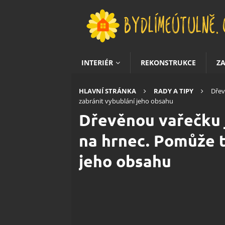
INTERIÉR
REKONSTRUKCE
Z
HLAVNÍ STRÁNKA
RADY A TIPY
Dřev
zabránit vybublání jeho obsahu
Dřevěnou vařečku 
na hrnec. Pomůže t
jeho obsahu