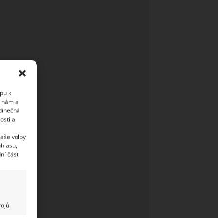
upu k
i nám a
edinečná
osti a
Vaše volby
uhlasu,
ní části
ojů.