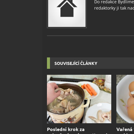
Do redakce Bydlimeu
redaktorky ji tak nad
SOUVISEJÍCÍ ČLÁNKY
Poslední krok za
Vařená 