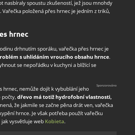
ivot nasbíraly spoustu zkušeností, jež jsou mnohdy
 Vařečka položená přes hrnec je jedním z triků,
es hrnec
ší hodinu drhnutím sporáku, vařečka přes hrnec je
roblém s uhlídáním vroucího obsahu hrnce
.
yhnout se nepořádku v kuchyni a blížící se
 hrnec, nemůže dojít k vybublání jeho
 počty,
dřevo má totiž hydrofobní vlastnosti,
mená, že jakmile se začne pěna drát ven, vařečka
ekypění hrnce. Je však potřeba použít vařečku
, jak vysvětluje web
Kobieta
.