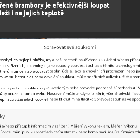
ařené brambory je efektivnější loupat
leží i na jejich teplotě
Spravovat své soukromí
oskytli co nejlepší služby, my a naši partneři používáme k ukládání a/nebo příst
m o zařízeních, technologie jako soubory cookies. Souhlas s těmito technologiem
tnerům umožní zpracovávat osobní údaje, jako je chování při procházení nebo j
to webu. Nesouhlas nebo odvolání souhlasu může nepříznivě ovlivnit určité vlastn
 níže vyjádřete souhlas s výše uvedeným nebo proveďte podrobnější rozhodnutí. 
žity pouze na tomto webu. Nastavení můžete kdykoli změnit, včetně odvolání so
epínačů v Zásadách cookies nebo kliknutím na tlačítko Spravovat souhlas ve spod
.
iky
 a/nebo přístup k informacím v zařízení, Měření výkonu reklam, Měření výkonu
Porozumění publiku prostřednictvím statistik nebo kombinací údajů z různých zdr