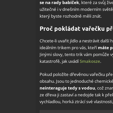
se na rady babiček
, které za svůj ž
užitečné i v dnešním moderním světě.
který byste rozhodně měli znát.
Proč pokládat vařečku př
Chcete-li uvařit jídlo a nestrávit dal
ideálním trikem pro vás, kteří
máte p
Jinými slovy, tento trik vám pomůže v
katastrofě, jak uvádí
Smakosze
.
Pokud položíte dřevěnou vařečku přes
obsahu. Jsou to jednoduché chemické
neinteraguje tedy s vodou
, což zna
ze dřeva ji zastaví a nedojde tak k př
vychladlou, horká ztrácí své vlastnosti