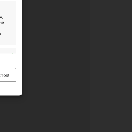
m,
ané
u
y aktivní
nosti
y aktivní