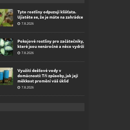
Tyto rostliny odpuzují klíšťata.
Ujistěte se, že je máte na zahrádce
7.8.2026
Pokojové rostliny pro začátečníky,
které jsou nenáročné a něco vydrží
7.8.2026
Využití dešťové vody v
domácnosti: Tři způsoby, jak její
měkkost promění váš úklid
7.8.2026