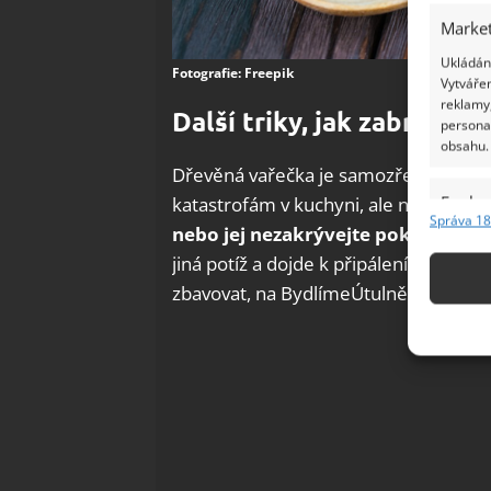
Market
Ukládání
Fotografie: Freepik
Vytvářen
reklamy,
Další triky, jak zabránit 
persona
obsahu.
Dřevěná vařečka je samozřejmě nejví
Funkc
katastrofám v kuchyni, ale není jedi
Správa 18
nebo jej nezakrývejte poklicí
, abys
Přiřazov
Identifi
jiná potíž a dojde k připálení dna nád
zbavovat, na BydlímeÚtulně jsme již p
Použív
základ
Zajišt
odstra
Ukládá