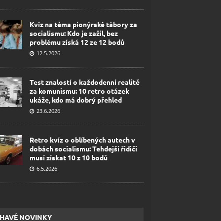
Kvíz na téma pionýrské tábory za
socialismu: Kdo je zažil, bez
problému získá 12 ze 12 bodů
12.5.2026
Test znalostí o každodenní realitě
za komunismu: 10 retro otázek
ukáže, kdo má dobrý přehled
23.6.2026
Retro kvíz o oblíbených autech v
dobách socialismu: Tehdejší řidiči
musí získat 10 z 10 bodů
6.5.2026
HAVÉ NOVINKY