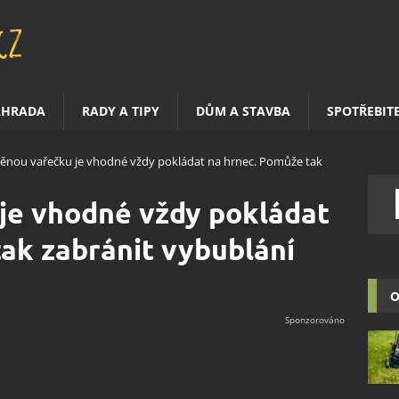
AHRADA
RADY A TIPY
DŮM A STAVBA
SPOTŘEBIT
ěnou vařečku je vhodné vždy pokládat na hrnec. Pomůže tak
je vhodné vždy pokládat
ak zabránit vybublání
O