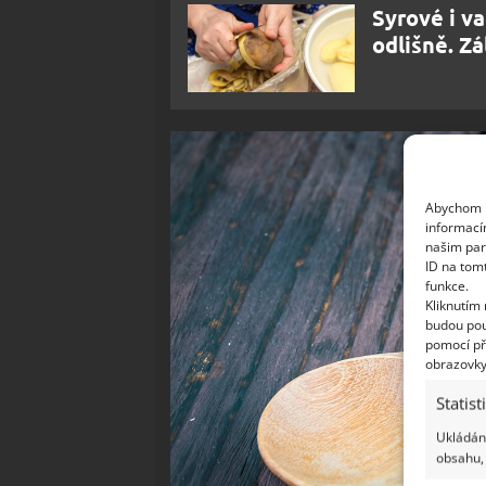
Syrové i v
odlišně. Zá
Abychom p
informací
našim par
ID na tom
funkce.
Kliknutím
budou pou
pomocí př
obrazovky
Statist
Ukládání
obsahu, 