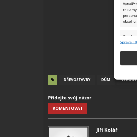
Vytvářen
reklamy,
persona
obsahu.
Funkc
Správa 18
Přiřazov
Identifi
Použív
základ
DŘEVOSTAVBY
DŮM
VÝHODY
Zajišt
Přidejte svůj názor
odstra
Ukládá
KOMENTOVAT
Jiří Kolář