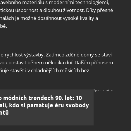
 stavebního materiálu s moderními technologiemi,
etickou úspornost a dlouhou životnost. Díky přesné
 halách je možné dosáhnout vysoké kvality a
bě.
je rychlost výstavby. Zatímco zděné domy se staví
vbu postavit během několika dní. Dalším přínosem
uje stavět i v chladnějších měsících bez
o módních trendech 90. let: 10
lí, kdo si pamatuje éru svobody
ntů