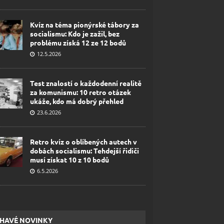
Kvíz na téma pionýrské tábory za
socialismu: Kdo je zažil, bez
problému získá 12 ze 12 bodů
12.5.2026
Test znalostí o každodenní realitě
za komunismu: 10 retro otázek
ukáže, kdo má dobrý přehled
23.6.2026
Retro kvíz o oblíbených autech v
dobách socialismu: Tehdejší řidiči
musí získat 10 z 10 bodů
6.5.2026
HAVÉ NOVINKY