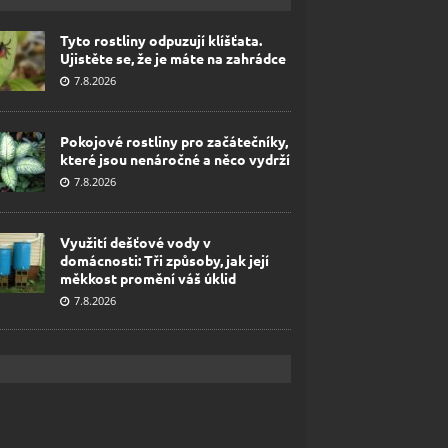
Tyto rostliny odpuzují klíšťata.
Ujistěte se, že je máte na zahrádce
7.8.2026
Pokojové rostliny pro začátečníky,
které jsou nenáročné a něco vydrží
7.8.2026
Využití dešťové vody v
domácnosti: Tři způsoby, jak její
měkkost promění váš úklid
7.8.2026