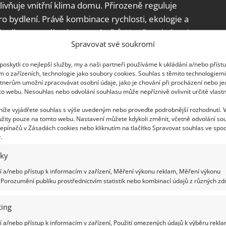
livňuje vnitřní klima domu. Přirozeně reguluje
ro bydlení. Právě kombinace rychlosti, ekologie a
 volbu pro stále více stavebníků. V našem kvízu si
Spravovat své soukromí
, která se k dřevostavbám vztahují.
oskytli co nejlepší služby, my a naši partneři používáme k ukládání a/nebo příst
m o zařízeních, technologie jako soubory cookies. Souhlas s těmito technologiem
ách?
tnerům umožní zpracovávat osobní údaje, jako je chování při procházení nebo j
to webu. Nesouhlas nebo odvolání souhlasu může nepříznivě ovlivnit určité vlastn
 níže vyjádřete souhlas s výše uvedeným nebo proveďte podrobnější rozhodnutí. 
žity pouze na tomto webu. Nastavení můžete kdykoli změnit, včetně odvolání so
Útulně.cz, podklady z veřejně dostupných
epínačů v Zásadách cookies nebo kliknutím na tlačítko Spravovat souhlas ve spod
ie
.
iky
 a/nebo přístup k informacím v zařízení, Měření výkonu reklam, Měření výkonu
Porozumění publiku prostřednictvím statistik nebo kombinací údajů z různých zdr
ing
 a/nebo přístup k informacím v zařízení, Použití omezených údajů k výběru rekla