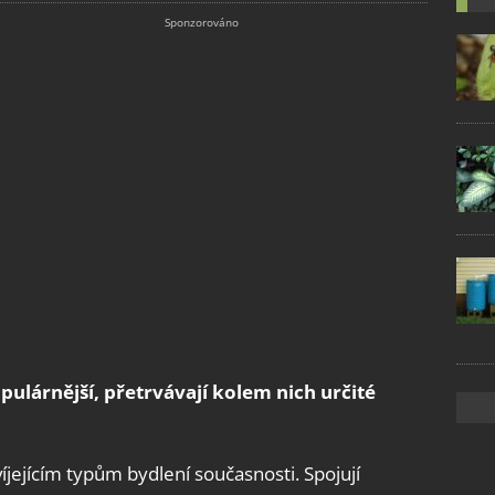
pulárnější, přetrvávají kolem nich určité
víjejícím typům bydlení současnosti. Spojují