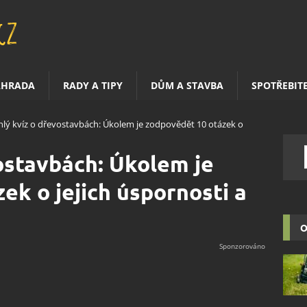
AHRADA
RADY A TIPY
DŮM A STAVBA
SPOTŘEBIT
hlý kvíz o dřevostavbách: Úkolem je zodpovědět 10 otázek o
ostavbách: Úkolem je
ek o jejich úspornosti a
O