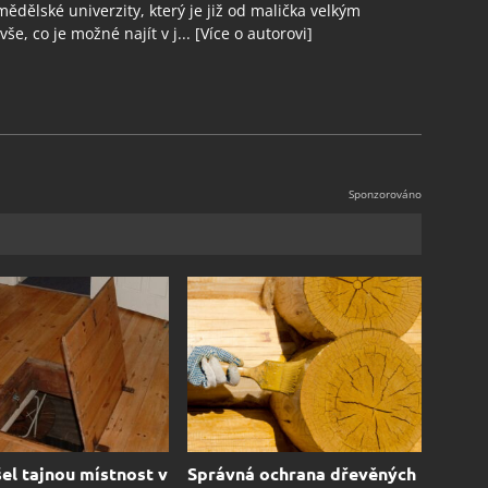
ědělské univerzity, který je již od malička velkým
še, co je možné najít v j...
[Více o autorovi]
el tajnou místnost v
Správná ochrana dřevěných