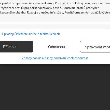
í profilů pro personalizovanou reklamu, Používání profilů k výběru personalizov
 Vytváření profilů pro personalizovaný obsah, Používání profilů pro výběr
lizovaného obsahu, Rozvoj a zlepšování služeb, Použití omezených údajů k výběr
e
Vžd
11 prodejců
Přečtěte si více o těchto účelech
ání a kombinování údajů z jiných zdrojů údajů, Propojení různých zařízení,
kace zařízení na základě automaticky přenášených informací.
Spravovat mož
Příjmout
Odmítnout
ání přesných údajů o zeměpisné poloze, Identifikace zařízení na
Zásady cookies
Zásady používání cookies
Kontakt
ě aktivně vyžádaných informací.
ění bezpečnosti, předcházení a zjišťování podvodů a
ňování chyb, Poskytování a zobrazování reklamy a obsahu,
Vžd
ní a sdělování voleb ochrany osobních údajů.