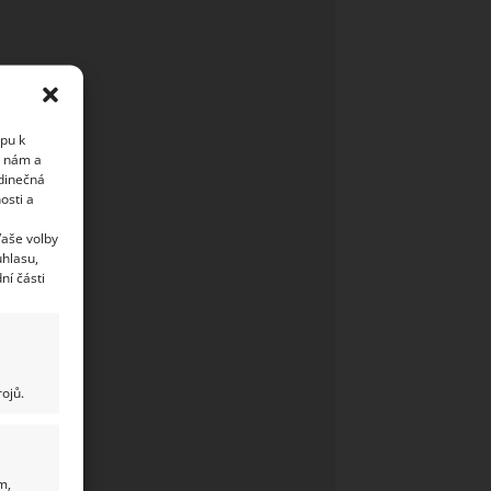
upu k
i nám a
edinečná
osti a
Vaše volby
uhlasu,
ní části
ojů.
m,