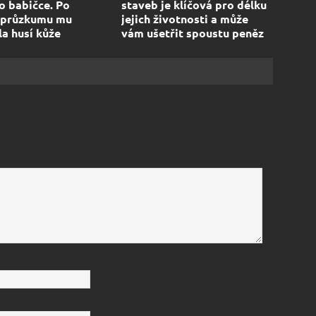
 babičce. Po
staveb je klíčová pro délku
 průzkumu mu
jejich životnosti a může
la husí kůže
vám ušetřit spoustu peněz