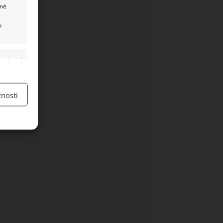
ané
u
y aktivní
nosti
y aktivní