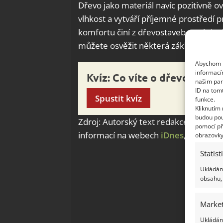
Dřevo jako materiál navíc pozitivně ov
vlhkost a vytváří příjemné prostředí p
komfortu činí z dřevostaveb atraktivní
můžete osvěžit některá základní fakta
Abychom p
informací
Kvíz: Co víte o dřevostavb
našim par
ID na tom
Spustit kvíz
funkce.
Kliknutím
budou pou
Zdroj: Autorský text redakce Bydlíme
pomocí př
informací na webech
iDnes
,
Wikiped
obrazovky
Statist
Ukládání
obsahu, 
Market
Ukládání