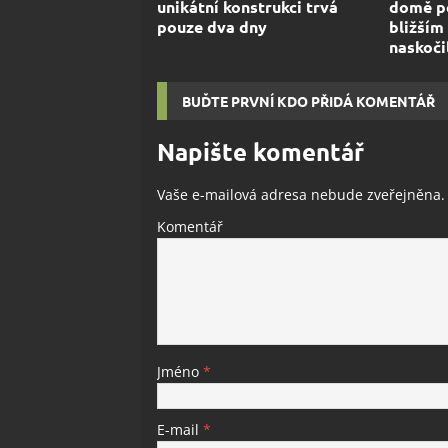
unikátní konstrukci trvá
domě po
pouze dva dny
bližším
naskoči
BUĎTE PRVNÍ KDO PŘIDÁ KOMENTÁŘ
Napište komentář
Vaše e-mailová adresa nebude zveřejněna.
Komentář
Jméno
*
E-mail
*