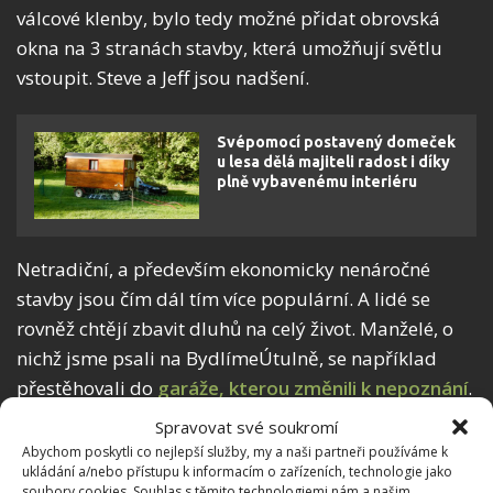
válcové klenby, bylo tedy možné přidat obrovská
okna na 3 stranách stavby, která umožňují světlu
vstoupit. Steve a Jeff jsou nadšení.
Svépomocí postavený domeček
u lesa dělá majiteli radost i díky
plně vybavenému interiéru
Netradiční, a především ekonomicky nenáročné
stavby jsou čím dál tím více populární. A lidé se
rovněž chtějí zbavit dluhů na celý život. Manželé, o
nichž jsme psali na BydlímeÚtulně, se například
přestěhovali do
garáže, kterou změnili k nepoznání
.
Chtějí tak co nejdříve splatit svou původní hypotéku.
Spravovat své soukromí
Abychom poskytli co nejlepší služby, my a naši partneři používáme k
ukládání a/nebo přístupu k informacím o zařízeních, technologie jako
soubory cookies. Souhlas s těmito technologiemi nám a našim