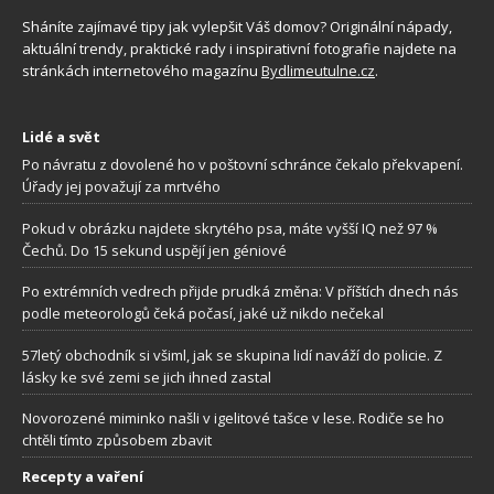
Sháníte zajímavé tipy jak vylepšit Váš domov? Originální nápady,
aktuální trendy, praktické rady i inspirativní fotografie najdete na
stránkách internetového magazínu
Bydlimeutulne.cz
.
Lidé a svět
Po návratu z dovolené ho v poštovní schránce čekalo překvapení.
Úřady jej považují za mrtvého
Pokud v obrázku najdete skrytého psa, máte vyšší IQ než 97 %
Čechů. Do 15 sekund uspějí jen géniové
Po extrémních vedrech přijde prudká změna: V příštích dnech nás
podle meteorologů čeká počasí, jaké už nikdo nečekal
57letý obchodník si všiml, jak se skupina lidí naváží do policie. Z
lásky ke své zemi se jich ihned zastal
Novorozené miminko našli v igelitové tašce v lese. Rodiče se ho
chtěli tímto způsobem zbavit
Recepty a vaření