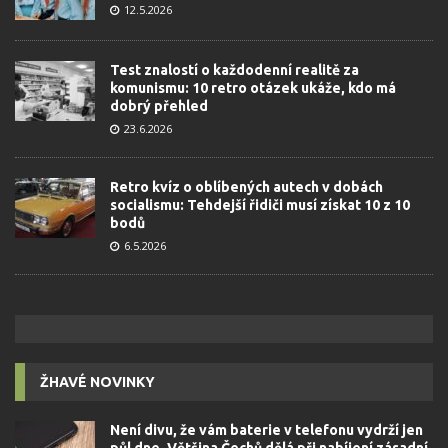
12.5.2026
Test znalostí o každodenní realitě za
komunismu: 10 retro otázek ukáže, kdo má
dobrý přehled
23.6.2026
Retro kvíz o oblíbených autech v dobách
socialismu: Tehdejší řidiči musí získat 10 z 10
bodů
6.5.2026
ŽHAVÉ NOVINKY
Není divu, že vám baterie v telefonu vydrží jen