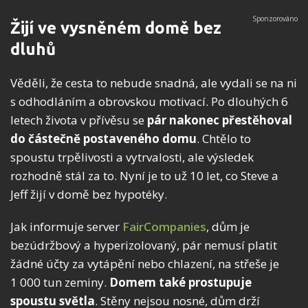
Žijí ve vysněném domě bez
dluhů
Věděli, že cesta to nebude snadná, ale vydali se na ni
s odhodláním a obrovskou motivací. Po dlouhých 6
letech života v přívěsu se
pár nakonec přestěhoval
do částečně postaveného domu
. Chtělo to
spoustu trpělivosti a vytrvalosti, ale výsledek
rozhodně stál za to. Nyní je to už 10 let, co Steve a
Jeff žijí v domě bez hypotéky.
Jak informuje server
FairCompanies
, dům je
bezúdržbový a hyperizolovaný, pár nemusí platit
žádné účty za vytápění nebo chlazení, na střeše je
1 000 tun zeminy.
Domem také prostupuje
spoustu světla
. Stěny nejsou nosné, dům drží