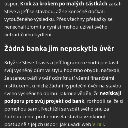
úspor.
Krok za krokem po malých částkách
začali
Steve a Jeff se stavbou, až se konečně dočkali
vytouženého výsledku. Přes všechny překážky se
nenechali zlomit a nyní si mohou užívat svého
netradičního bydlení.
Žádná banka jim neposkytla úvěr
Když se Steve Travis a Jeff Ingram rozhodli postavit
svůj vysněný dům ve stylu hobitího obydlí, nečekali,
že stanou tváří v tvář odmítnutí všemi finančními
institucemi, u nichž žádali hypoteční úvěr na stavbu
svého vysněného domu. Jakmile věděli, že
nezískají
podporu pro svůj projekt od bank
, rozhodli se, že si
pomohou sami. Nechtěli se vzdát svého snu za
žádnou cenu, proto musela stavba vzniknout
postupně z jejich úspor, jak uvádí web
Virali
.