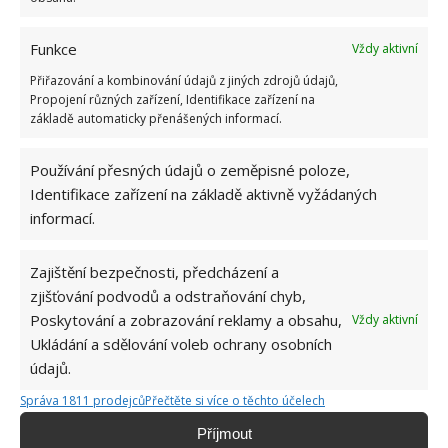
Funkce
Vždy aktivní
Přiřazování a kombinování údajů z jiných zdrojů údajů,
Propojení různých zařízení, Identifikace zařízení na
základě automaticky přenášených informací.
Používání přesných údajů o zeměpisné poloze,
Identifikace zařízení na základě aktivně vyžádaných
informací.
Zajištění bezpečnosti, předcházení a
zjišťování podvodů a odstraňování chyb,
Poskytování a zobrazování reklamy a obsahu,
Vždy aktivní
DŮM
STAVBA
Ukládání a sdělování voleb ochrany osobních
údajů.
Správa 1811 prodejců
Přečtěte si více o těchto účelech
Jiří Kolář
Příjmout
Absolvent České zemědělské