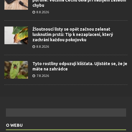
půl dne. Většina Čechů dělá při nabíjení zásadní
chybu
8.8.2026
Žloutnoucí listy se opět začnou zelenat
lusknutím prstů: Tip k nezaplacení, který
zachrání každou pokojovku
8.8.2026
Tyto rostliny odpuzují klíšťata. Ujistěte se, že je
máte na zahrádce
7.8.2026
O WEBU