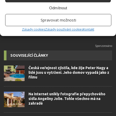
univerzity, který je již od malička
velkým kutilem. V podstatě vše, co je
Odmítnout
možné najít v j...
[Více o autorovi]
Spravovat možnosti
Zásady cookies
Zásady používání cookies
Kontakt
SOUVISEJÍCÍ ČLÁNKY
Česká veřejnost zjistila, kde žije Peter Nagy a
lidé jsou u vytržení. Jeho domov vypadá jako z
filmu
Na internet unikly fotografie přepychového
sídla Angeliny Jolie. Tohle všechno má na
zahradě