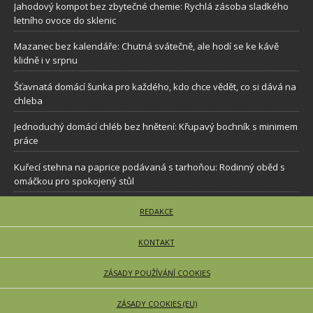
Jahodový kompot bez zbytečné chemie: Rychlá zásoba sladkého
letního ovoce do sklenic
Mazanec bez kalendáře: Chutná svátečně, ale hodí se ke kávě
klidně i v srpnu
Šťavnatá domácí šunka pro každého, kdo chce vědět, co si dává na
chleba
Jednoduchý domácí chléb bez hnětení: Křupavý bochník s minimem
práce
Kuřecí stehna na paprice podávaná s tarhoňou: Rodinný oběd s
omáčkou pro spokojený stůl
REDAKCE
KONTAKT
ZÁSADY POUŽÍVÁNÍ COOKIES
ZÁSADY COOKIES (EU)