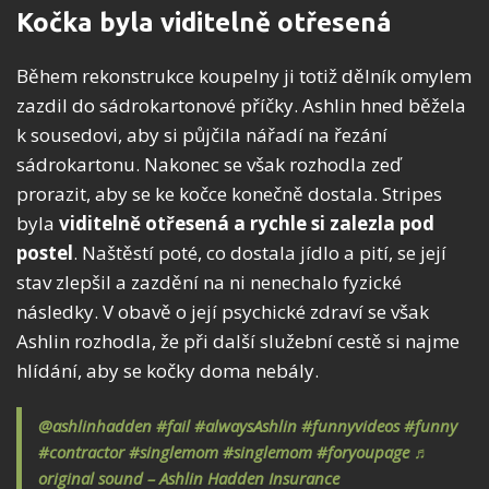
Kočka byla viditelně otřesená
Během rekonstrukce koupelny ji totiž dělník omylem
zazdil do sádrokartonové příčky. Ashlin hned běžela
k sousedovi, aby si půjčila nářadí na řezání
sádrokartonu. Nakonec se však rozhodla zeď
prorazit, aby se ke kočce konečně dostala. Stripes
byla
viditelně otřesená a rychle si zalezla pod
postel
. Naštěstí poté, co dostala jídlo a pití, se její
stav zlepšil a zazdění na ni nenechalo fyzické
následky. V obavě o její psychické zdraví se však
Ashlin rozhodla, že při další služební cestě si najme
hlídání, aby se kočky doma nebály.
@ashlinhadden
#fail
#alwaysAshlin
#funnyvideos
#funny
#contractor
#singlemom
#singlemom
#foryoupage
♬
original sound – Ashlin Hadden Insurance