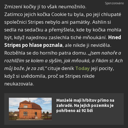
Zmizení kočky jí to však neumožnilo.
Zatímco jejich kočka Cookie tu byla, po její chlupaté
společnici Stripes nebylo ani památky. Ashlin si
sedla na sedačku a přemýšlela, kde by kočka mohla
být, když najednou zaslechla tiché mňoukání.
Hned
Stripes po hlase poznala
, ale nikde ji neviděla.
Rozběhla se do horního patra domu.
„Jsem nahoře a
rozhlížím se kolem a slyším, jak mňouká, a říkám si: Ach
můj bože. Je za zdí,“
cituje deník
Today
její pocity,
když si uvědomila, proč se Stripes nikde
neukazovala.
Manželé mají hřbitov přímo na
zahradě. Na jejich pozemku je
pohřbeno až 92 lidí