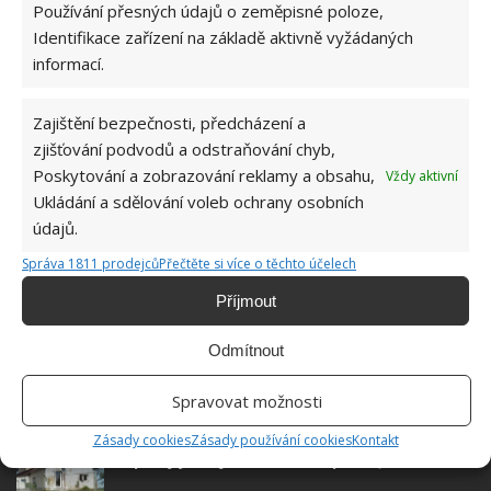
Používání přesných údajů o zeměpisné poloze,
Do redakce Bydlimeutulne.cz se
Identifikace zařízení na základě aktivně vyžádaných
přidala během svých studií a práce
informací.
redaktorky ji tak nadchla, že se
rozhodla zůstat. Její v...
[Více o
Zajištění bezpečnosti, předcházení a
autorovi]
zjišťování podvodů a odstraňování chyb,
Poskytování a zobrazování reklamy a obsahu,
Vždy aktivní
Ukládání a sdělování voleb ochrany osobních
údajů.
Správa 1811 prodejců
Přečtěte si více o těchto účelech
SOUVISEJÍCÍ ČLÁNKY
Příjmout
Původně šlo o kostel, ale díky rekonstrukci je z
Odmítnout
něho unikátní rodinný dům
Spravovat možnosti
Zásady cookies
Zásady používání cookies
Kontakt
Bez prohlídky koupila starý opuštěný dům.
Opravy ji stály mnohem více peněz, než čekala