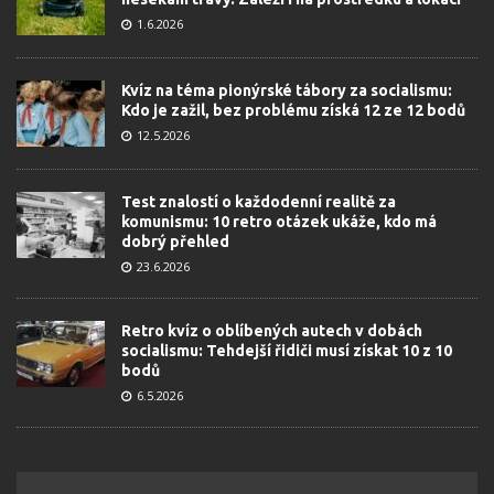
1.6.2026
Kvíz na téma pionýrské tábory za socialismu:
Kdo je zažil, bez problému získá 12 ze 12 bodů
12.5.2026
Test znalostí o každodenní realitě za
komunismu: 10 retro otázek ukáže, kdo má
dobrý přehled
23.6.2026
Retro kvíz o oblíbených autech v dobách
socialismu: Tehdejší řidiči musí získat 10 z 10
bodů
6.5.2026