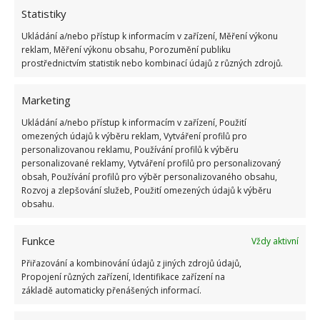
Statistiky
Ukládání a/nebo přístup k informacím v zařízení, Měření výkonu
reklam, Měření výkonu obsahu, Porozumění publiku
prostřednictvím statistik nebo kombinací údajů z různých zdrojů.
Marketing
Ukládání a/nebo přístup k informacím v zařízení, Použití
omezených údajů k výběru reklam, Vytváření profilů pro
personalizovanou reklamu, Používání profilů k výběru
personalizované reklamy, Vytváření profilů pro personalizovaný
KOČKA
KOUPELNA
REKONSTRUKCE
obsah, Používání profilů pro výběr personalizovaného obsahu,
Rozvoj a zlepšování služeb, Použití omezených údajů k výběru
ZÁCHRANA
obsahu.
Funkce
Přidejte svůj názor
Vždy aktivní
Přiřazování a kombinování údajů z jiných zdrojů údajů,
KOMENTOVAT
Propojení různých zařízení, Identifikace zařízení na
základě automaticky přenášených informací.
Hana Musilová