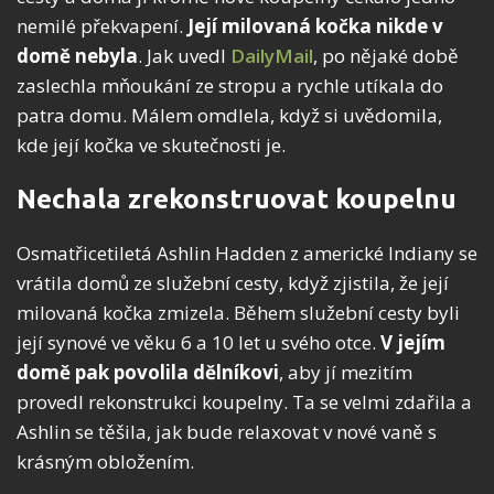
nemilé překvapení.
Její milovaná kočka nikde v
domě nebyla
. Jak uvedl
DailyMail
, po nějaké době
zaslechla mňoukání ze stropu a rychle utíkala do
patra domu. Málem omdlela, když si uvědomila,
kde její kočka ve skutečnosti je.
Nechala zrekonstruovat koupelnu
Osmatřicetiletá Ashlin Hadden z americké Indiany se
vrátila domů ze služební cesty, když zjistila, že její
milovaná kočka zmizela. Během služební cesty byli
její synové ve věku 6 a 10 let u svého otce.
V jejím
domě pak povolila dělníkovi
, aby jí mezitím
provedl rekonstrukci koupelny. Ta se velmi zdařila a
Ashlin se těšila, jak bude relaxovat v nové vaně s
krásným obložením.