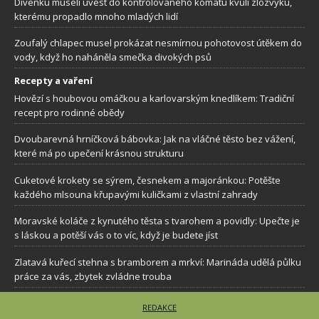
Dívenku museli uvést do kontrolovaného kómatu kvůli zlozvyku,
kterému propadlo mnoho mladých lidí
Zoufalý chlapec musel prokázat nesmírnou pohotovost útěkem do
vody, když ho naháněla smečka divokých psů
Recepty a vaření
Hovězí s houbovou omáčkou a karlovarským knedlíkem: Tradiční
recept pro rodinné obědy
Dvoubarevná hrníčková bábovka: Jak na vláčné těsto bez vážení,
které má po upečení krásnou strukturu
Cuketové krokety se sýrem, česnekem a majoránkou: Potěšte
každého mlsouna křupavými kuličkami z vlastní zahrady
Moravské koláče z kynutého těsta s tvarohem a povidly: Upečte je
s láskou a potěší vás o to víc, když je budete jíst
Zlatavá kuřecí stehna s bramborem a mrkví: Marináda udělá půlku
práce za vás, zbytek zvládne trouba
REDAKCE