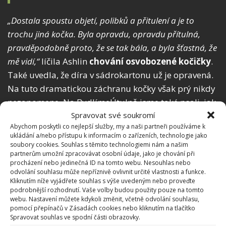
„Dostala spoustu objetí, polibků a přitulení a je to
trochu jiná kočka. Byla opravdu, opravdu přítulná,
pravděpodobně proto, že se tak bála, a byla šťastná, že
mě vidí,“
líčila Ashlin
chování osvobozené kočičky
.
Také uvedla, že díra v sádrokartonu už je opravená.
Na tuto dramatickou záchranu kočky však prý nikdy
nezapomene. Na BydlímeÚtulně jsme také psali, jak
Spravovat své soukromí
poznat, že vaše
kočka trpí parazity
a je třeba ji
Abychom poskytli co nejlepší služby, my a naši partneři používáme k
odčervit.
ukládání a/nebo přístupu k informacím o zařízeních, technologie jako
soubory cookies. Souhlas s těmito technologiemi nám a našim
partnerům umožní zpracovávat osobní údaje, jako je chování při
procházení nebo jedinečná ID na tomto webu. Nesouhlas nebo
odvolání souhlasu může nepříznivě ovlivnit určité vlastnosti a funkce.
Kliknutím níže vyjádřete souhlas s výše uvedeným nebo proveďte
podrobnější rozhodnutí. Vaše volby budou použity pouze na tomto
webu. Nastavení můžete kdykoli změnit, včetně odvolání souhlasu,
pomocí přepínačů v Zásadách cookies nebo kliknutím na tlačítko
Spravovat souhlas ve spodní části obrazovky.