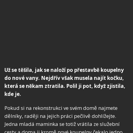
Už se těšila, jak se naloží po přestavbě koupelny
do nové vany. Nejdřív však musela najít kočku,
která se někam ztratila. Polil ji pot, když zjistila,
kde je.
Pokud si na rekonstrukci ve svém domě najmete
dělníky, raději na jejich práci pečlivě dohlížejte.
Jedna mladá maminka se totiž vrátila ze služební
cesty a doma ji kromě nové koupelny čekalo jedno