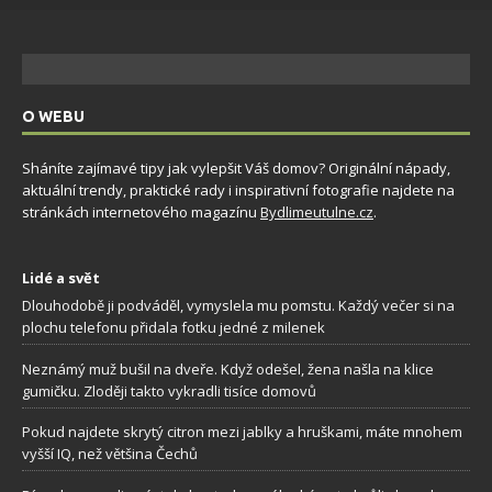
O WEBU
Sháníte zajímavé tipy jak vylepšit Váš domov? Originální nápady,
aktuální trendy, praktické rady i inspirativní fotografie najdete na
stránkách internetového magazínu
Bydlimeutulne.cz
.
Lidé a svět
Dlouhodobě ji podváděl, vymyslela mu pomstu. Každý večer si na
plochu telefonu přidala fotku jedné z milenek
Neznámý muž bušil na dveře. Když odešel, žena našla na klice
gumičku. Zloději takto vykradli tisíce domovů
Pokud najdete skrytý citron mezi jablky a hruškami, máte mnohem
vyšší IQ, než většina Čechů