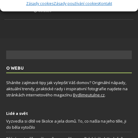
Zásady cookies
Zásady používání cookies
Kontakt
plodů. Připravte se na letošní sezonu včas
6.8.2026
O WEBU
Sháníte zajímavé tipy jak vylepšit Váš domov? Originální nápady,
aktuální trendy, praktické rady i inspirativní fotografie najdete na
stránkách internetového magazínu
Bydlimeutulne.cz
.
Lidé a svět
Vyzvedla si dítě ve školce a jela domů. To, co našla na jeho těle, ji
do běla vytočilo