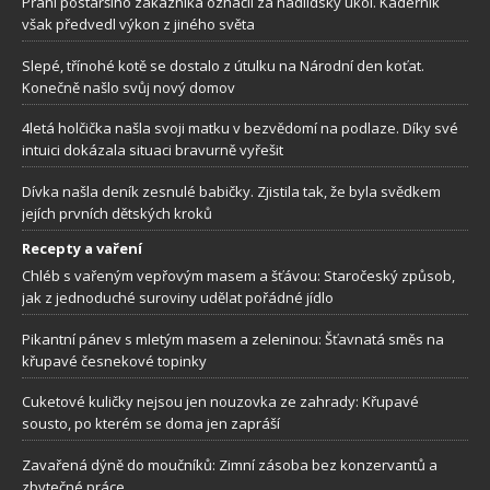
Přání postaršího zákazníka označil za nadlidský úkol. Kadeřník
však předvedl výkon z jiného světa
Slepé, třínohé kotě se dostalo z útulku na Národní den koťat.
Konečně našlo svůj nový domov
4letá holčička našla svoji matku v bezvědomí na podlaze. Díky své
intuici dokázala situaci bravurně vyřešit
Dívka našla deník zesnulé babičky. Zjistila tak, že byla svědkem
jejích prvních dětských kroků
Recepty a vaření
Chléb s vařeným vepřovým masem a šťávou: Staročeský způsob,
jak z jednoduché suroviny udělat pořádné jídlo
Pikantní pánev s mletým masem a zeleninou: Šťavnatá směs na
křupavé česnekové topinky
Cuketové kuličky nejsou jen nouzovka ze zahrady: Křupavé
sousto, po kterém se doma jen zapráší
Zavařená dýně do moučníků: Zimní zásoba bez konzervantů a
zbytečné práce