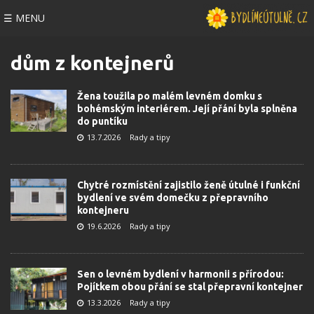
☰ MENU
dům z kontejnerů
Žena toužila po malém levném domku s
bohémským interiérem. Její přání byla splněna
do puntíku
13.7.2026
Rady a tipy
Chytré rozmístění zajistilo ženě útulné i funkční
bydlení ve svém domečku z přepravního
kontejneru
19.6.2026
Rady a tipy
Sen o levném bydlení v harmonii s přírodou:
Pojítkem obou přání se stal přepravní kontejner
13.3.2026
Rady a tipy