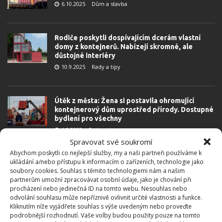
6.10.2025
Dům a stavba
Rodiče poskytli dospívajícím dcerám vlastní
domy z kontejnerů. Nabízejí skromné, ale
důstojné interiéry
10.9.2025
Rady a tipy
Útěk z města: Žena si postavila ohromující
kontejnerový dům uprostřed přírody. Dostupné
bydlení pro všechny
4.8.2022
Rady a tipy
Spravovat své soukromí
Abychom poskytli co nejlepší služby, my a naši partneři používáme k
ukládání a/nebo přístupu k informacím o zařízeních, technologie jako
soubory cookies. Souhlas s těmito technologiemi nám a našim
partnerům umožní zpracovávat osobní údaje, jako je chování při
procházení nebo jedinečná ID na tomto webu. Nesouhlas nebo
odvolání souhlasu může nepříznivě ovlivnit určité vlastnosti a funkce.
Kliknutím níže vyjádřete souhlas s výše uvedeným nebo proveďte
podrobnější rozhodnutí. Vaše volby budou použity pouze na tomto