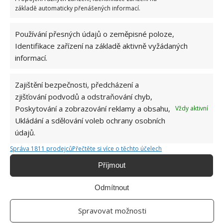
6.5.2026
základě automaticky přenášených informací.
Používání přesných údajů o zeměpisné poloze,
Identifikace zařízení na základě aktivně vyžádaných
informací.
ŽHAVÉ NOVINKY
Zajištění bezpečnosti, předcházení a
Profesionální zahradnice vytvořila přehled
zjišťování podvodů a odstraňování chyb,
nejnebezpečnějších škůdců rostlin a postupy,
Poskytování a zobrazování reklamy a obsahu,
Vždy aktivní
jak se jich rychle zbavit
Ukládání a sdělování voleb ochrany osobních
6.8.2026
údajů.
Správa 1811 prodejců
Přečtěte si více o těchto účelech
Bohatá úroda rajčat nemusí být jen zbožným
přáním. Užijte si úspěšnou sklizeň již během
Příjmout
letošní sezony
6.8.2026
Odmítnout
Spravovat možnosti
Přírodní hnojiva pro pěstování rajčat, která
zajistí bohatou úrodu šťavnatých a chutných