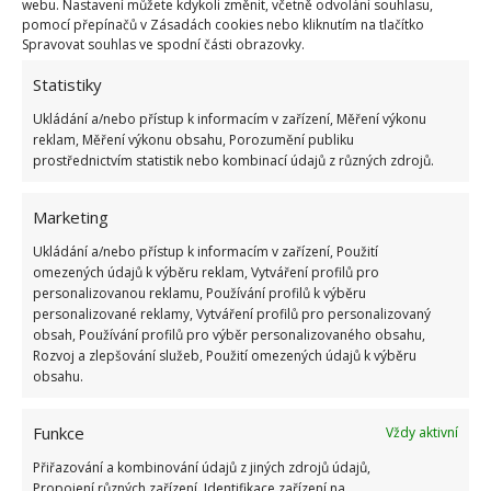
webu. Nastavení můžete kdykoli změnit, včetně odvolání souhlasu,
pomocí přepínačů v Zásadách cookies nebo kliknutím na tlačítko
OBLÍBENÉ ČLÁNKY
Spravovat souhlas ve spodní části obrazovky.
Statistiky
Pokuta až 10 000 Kč hrozí za nesprávné sekání i
nesekání trávy. Záleží i na prostředku a lokaci
Ukládání a/nebo přístup k informacím v zařízení, Měření výkonu
1.6.2026
reklam, Měření výkonu obsahu, Porozumění publiku
prostřednictvím statistik nebo kombinací údajů z různých zdrojů.
Kvíz na téma pionýrské tábory za socialismu:
Kdo je zažil, bez problému získá 12 ze 12 bodů
Marketing
12.5.2026
Ukládání a/nebo přístup k informacím v zařízení, Použití
omezených údajů k výběru reklam, Vytváření profilů pro
personalizovanou reklamu, Používání profilů k výběru
Test znalostí o každodenní realitě za
personalizované reklamy, Vytváření profilů pro personalizovaný
komunismu: 10 retro otázek ukáže, kdo má
obsah, Používání profilů pro výběr personalizovaného obsahu,
dobrý přehled
Rozvoj a zlepšování služeb, Použití omezených údajů k výběru
23.6.2026
obsahu.
Funkce
Vždy aktivní
Retro kvíz o oblíbených autech v dobách
socialismu: Tehdejší řidiči musí získat 10 z 10
Přiřazování a kombinování údajů z jiných zdrojů údajů,
bodů
Propojení různých zařízení, Identifikace zařízení na