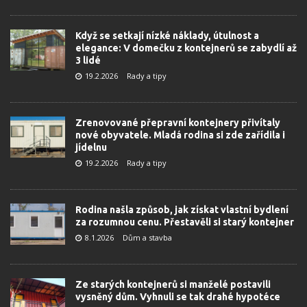
Když se setkají nízké náklady, útulnost a
elegance: V domečku z kontejnerů se zabydlí až
3 lidé
19.2.2026
Rady a tipy
Zrenovované přepravní kontejnery přivítaly
nové obyvatele. Mladá rodina si zde zařídila i
jídelnu
19.2.2026
Rady a tipy
Rodina našla způsob, jak získat vlastní bydlení
za rozumnou cenu. Přestavěli si starý kontejner
8.1.2026
Dům a stavba
Ze starých kontejnerů si manželé postavili
vysněný dům. Vyhnuli se tak drahé hypotéce