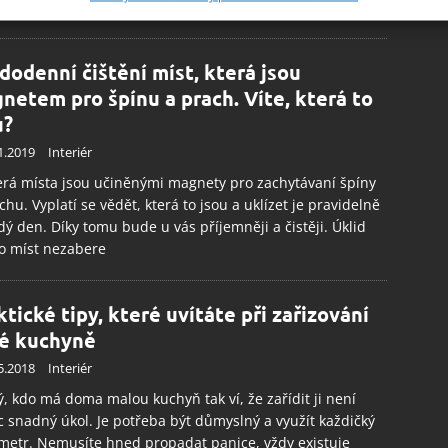
nce na pořízení
ě aktivně vyžádaných informací.
ění bezpečnosti, předcházení a zjišťování podvodů a
dodenní čištění míst, která jsou
ňování chyb, Poskytování a zobrazování reklamy a obsahu,
Vžd
netem pro špínu a prach. Víte, která to
ní a sdělování voleb ochrany osobních údajů.
u?
1.2019
Interiér
rá místa jsou učiněnými magnety pro zachytávaní špíny
chu. Vyplatí se vědět, která to jsou a uklízet je pravidelně
dý den. Díky tomu bude u vás příjemněji a čistěji. Úklid
o míst nezabere
ktické tipy, které uvítáte při zařizování
é kuchyně
5.2018
Interiér
, kdo má doma malou kuchyň tak ví, že zařídit ji není
 snadný úkol. Je potřeba být důmyslný a využít každičký
metr. Nemusíte hned propadat panice, vždy existuje