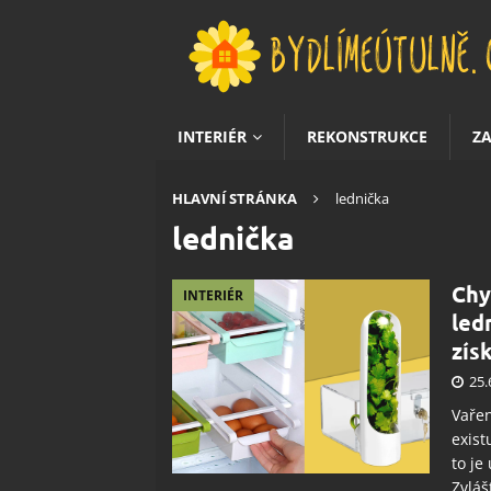
INTERIÉR
REKONSTRUKCE
Z
HLAVNÍ STRÁNKA
lednička
lednička
Chy
INTERIÉR
led
zís
25.
Vařen
exist
to je
Zvláš