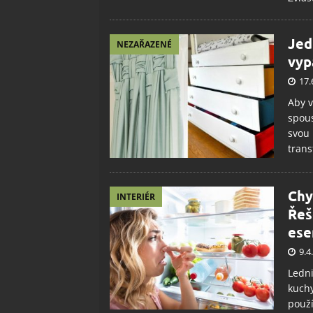
Jed
NEZAŘAZENÉ
vyp
17.
Aby v
spous
svou 
trans
Chy
INTERIÉR
Řeš
ese
9.4
Ledni
kuchy
použí