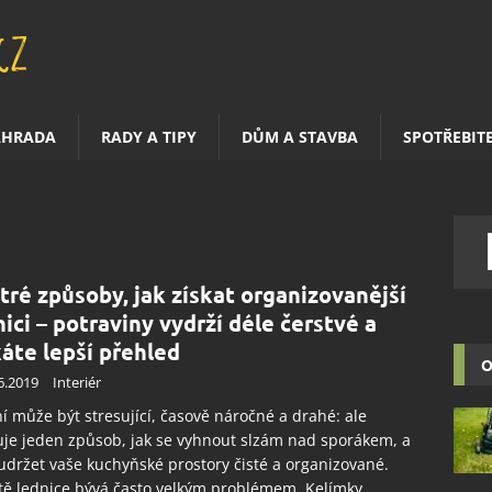
AHRADA
RADY A TIPY
DŮM A STAVBA
SPOTŘEBIT
tré způsoby, jak získat organizovanější
nici – potraviny vydrží déle čerstvé a
káte lepší přehled
O
6.2019
Interiér
í může být stresující, časově náročné a drahé: ale
uje jeden způsob, jak se vyhnout slzám nad sporákem, a
 udržet vaše kuchyňské prostory čisté a organizované.
tě lednice bývá často velkým problémem. Kelímky