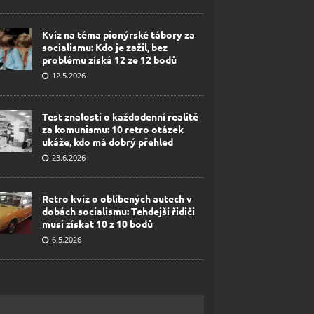
Kvíz na téma pionýrské tábory za
socialismu: Kdo je zažil, bez
problému získá 12 ze 12 bodů
12.5.2026
Test znalostí o každodenní realitě
za komunismu: 10 retro otázek
ukáže, kdo má dobrý přehled
23.6.2026
Retro kvíz o oblíbených autech v
dobách socialismu: Tehdejší řidiči
musí získat 10 z 10 bodů
6.5.2026