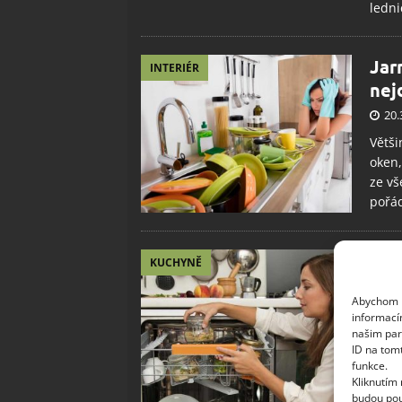
ledni
Jar
INTERIÉR
nej
20.
Větši
oken,
ze vš
pořád
Neo
KUCHYNĚ
tip
Abychom p
běž
informací
25.
našim par
ID na tom
Myčk
funkce.
mytím
Kliknutím
budou pou
k myt