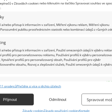
epínačů v Zásadách cookies nebo kliknutím na tlačítko Spravovat souhlas ve spod
ce, plastové hračky, misky domácích
.
iky
 využít v domácnosti fén na vlasy i jinak,
 a/nebo přístup k informacím v zařízení, Měření výkonu reklam, Měření výkonu
 pouze na vysoušení vlasů
Porozumění publiku prostřednictvím statistik nebo kombinací údajů z různých zdr
2.2019
Rady a tipy
ing
doma fén na vlasy, ale používáte ho jen sporadicky? Pak
e chybu. Fén na vlasy může být i skvělý pomocník v
 a/nebo přístup k informacím v zařízení, Použití omezených údajů k výběru rekla
nosti. Dokáže si totiž poradit s celou řadou úkonů anebo
í profilů pro personalizovanou reklamu, Používání profilů k výběru personalizov
lehčit či
 Vytváření profilů pro personalizovaný obsah, Používání profilů pro výběr
lizovaného obsahu, Rozvoj a zlepšování služeb, Použití omezených údajů k výběr
nička podle pravidel aneb jak jednoduše
ouzlit v ledničce více místa
e
Vžd
11 prodejců
Přečtěte si více o těchto účelech
1.2019
Kuchyně
ání a kombinování údajů z jiných zdrojů údajů, Propojení různých zařízení,
kace zařízení na základě automaticky přenášených informací.
 to vypadá, že máme v lednici velmi málo místa, pro
Spravovat mož
Příjmout
Odmítnout
ré potraviny. Ať už jde o uzeniny, maso, jogurty, ovoce či
ání přesných údajů o zeměpisné poloze, Identifikace zařízení na
inu, máslo, vejce, mléko a další. Někdy to svádí k
Zásady cookies
Zásady používání cookies
Kontakt