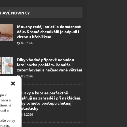
HAVÉ NOVINKY
Mouchy raději poletí o domácnost
dále. Kromě chemikálií je odpudí i
citron s hřebíčkem
8.8.2026
Díky vhodné přípravě nebudou
letní horka problém. Pomůže i
zatemňování a načasované větrání
8.8.2026
Okurky a kopr se perfektně
upu k
doplňují na zahradě i při nakládání.
i nám a
Díky tomuto postupu chutnají
edinečná
fantasticky
osti a
8.8.2026
Vaše volby
uhlasu,