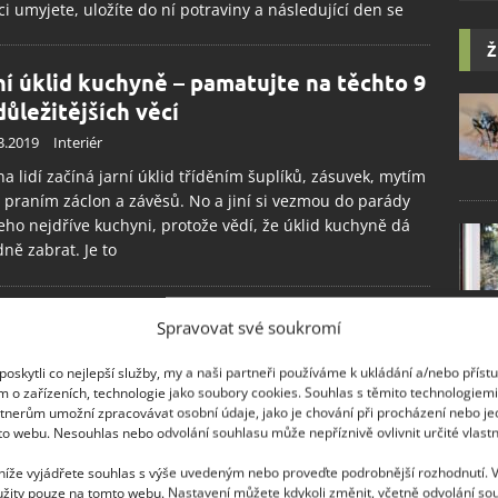
ci umyjete, uložíte do ní potraviny a následující den se
Ž
ní úklid kuchyně – pamatujte na těchto 9
důležitějších věcí
3.2019
Interiér
na lidí začíná jarní úklid tříděním šuplíků, zásuvek, mytím
 praním záclon a závěsů. No a jiní si vezmou do parády
eho nejdříve kuchyni, protože vědí, že úklid kuchyně dá
ně zabrat. Je to
bvyklé využití myčky na nádobí aneb 8
Spravovat své soukromí
ů, jak využít myčku jinak, než k mytí
oskytli co nejlepší služby, my a naši partneři používáme k ukládání a/nebo příst
ného nádobí
m o zařízeních, technologie jako soubory cookies. Souhlas s těmito technologiem
2.2019
Kuchyně
tnerům umožní zpracovávat osobní údaje, jako je chování při procházení nebo j
to webu. Nesouhlas nebo odvolání souhlasu může nepříznivě ovlivnit určité vlastn
u nádobí má většina hospodyněk spojenou pouze s
 nádobí. Pravdou však je, že myčku lze využít i jinak, než
 níže vyjádřete souhlas s výše uvedeným nebo proveďte podrobnější rozhodnutí. 
žity pouze na tomto webu. Nastavení můžete kdykoli změnit, včetně odvolání so
í nádobí. Pomůže umýt také mřížku digestoře, poličky z