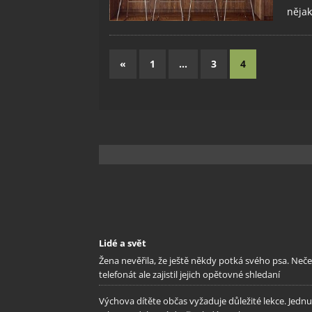
nějak
«
1
…
3
4
Lidé a svět
Žena nevěřila, že ještě někdy potká svého psa. Neč
telefonát ale zajistil jejich opětovné shledaní
Výchova dítěte občas vyžaduje důležité lekce. Jednu