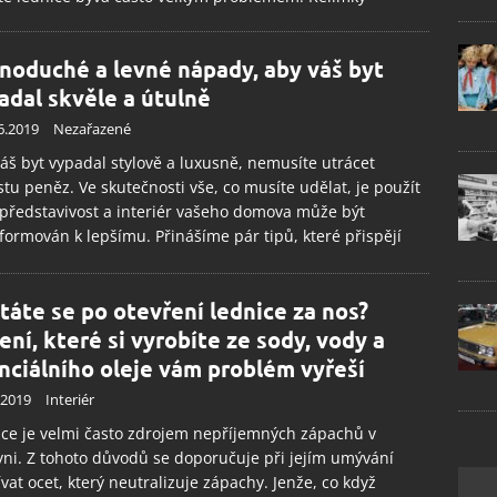
noduché a levné nápady, aby váš byt
adal skvěle a útulně
6.2019
Nezařazené
áš byt vypadal stylově a luxusně, nemusíte utrácet
tu peněz. Ve skutečnosti vše, co musíte udělat, je použít
představivost a interiér vašeho domova může být
formován k lepšímu. Přinášíme pár tipů, které přispějí
táte se po otevření lednice za nos?
ení, které si vyrobíte ze sody, vody a
nciálního oleje vám problém vyřeší
.2019
Interiér
ce je velmi často zdrojem nepříjemných zápachů v
ni. Z tohoto důvodů se doporučuje při jejím umývání
vat ocet, který neutralizuje zápachy. Jenže, co když