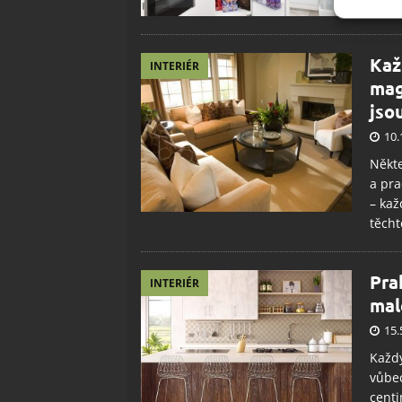
myšle
základ
Zajišt
Kaž
INTERIÉR
odstra
mag
Ukládá
jso
10.
Někte
a pra
– kaž
těcht
Pra
INTERIÉR
mal
15.
Každý
vůbec
centi