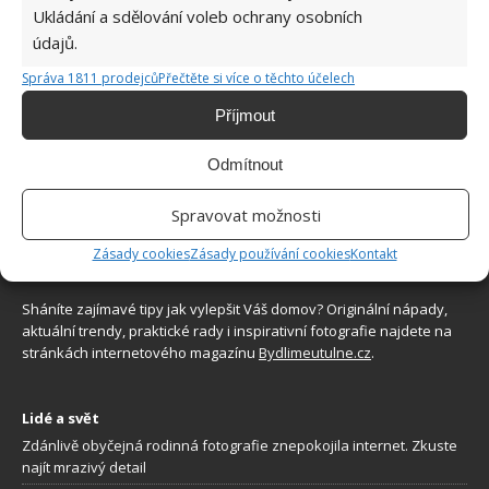
i při nakládání. Díky tomuto postupu chutnají
Ukládání a sdělování voleb ochrany osobních
fantasticky
údajů.
8.8.2026
Správa 1811 prodejců
Přečtěte si více o těchto účelech
Příjmout
Odmítnout
Spravovat možnosti
Zásady cookies
Zásady používání cookies
Kontakt
O WEBU
Sháníte zajímavé tipy jak vylepšit Váš domov? Originální nápady,
aktuální trendy, praktické rady i inspirativní fotografie najdete na
stránkách internetového magazínu
Bydlimeutulne.cz
.
Lidé a svět
Zdánlivě obyčejná rodinná fotografie znepokojila internet. Zkuste
najít mrazivý detail