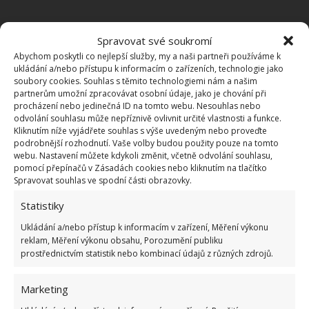
Spravovat své soukromí
OBLÍBENÉ ČLÁNKY
Abychom poskytli co nejlepší služby, my a naši partneři používáme k
ukládání a/nebo přístupu k informacím o zařízeních, technologie jako
Pokuta až 10 000 Kč hrozí za nesprávné sekání i
soubory cookies. Souhlas s těmito technologiemi nám a našim
nesekání trávy. Záleží i na prostředku a lokaci
partnerům umožní zpracovávat osobní údaje, jako je chování při
1.6.2026
procházení nebo jedinečná ID na tomto webu. Nesouhlas nebo
odvolání souhlasu může nepříznivě ovlivnit určité vlastnosti a funkce.
Kliknutím níže vyjádřete souhlas s výše uvedeným nebo proveďte
podrobnější rozhodnutí. Vaše volby budou použity pouze na tomto
Kvíz na téma pionýrské tábory za socialismu:
webu. Nastavení můžete kdykoli změnit, včetně odvolání souhlasu,
Kdo je zažil, bez problému získá 12 ze 12 bodů
pomocí přepínačů v Zásadách cookies nebo kliknutím na tlačítko
12.5.2026
Spravovat souhlas ve spodní části obrazovky.
Statistiky
Test znalostí o každodenní realitě za
komunismu: 10 retro otázek ukáže, kdo má
Ukládání a/nebo přístup k informacím v zařízení, Měření výkonu
dobrý přehled
reklam, Měření výkonu obsahu, Porozumění publiku
prostřednictvím statistik nebo kombinací údajů z různých zdrojů.
23.6.2026
Marketing
Retro kvíz o oblíbených autech v dobách
socialismu: Tehdejší řidiči musí získat 10 z 10