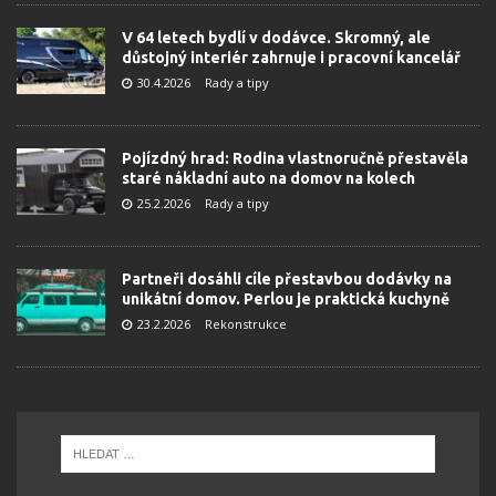
V 64 letech bydlí v dodávce. Skromný, ale
důstojný interiér zahrnuje i pracovní kancelář
30.4.2026
Rady a tipy
Pojízdný hrad: Rodina vlastnoručně přestavěla
staré nákladní auto na domov na kolech
25.2.2026
Rady a tipy
Partneři dosáhli cíle přestavbou dodávky na
unikátní domov. Perlou je praktická kuchyně
23.2.2026
Rekonstrukce