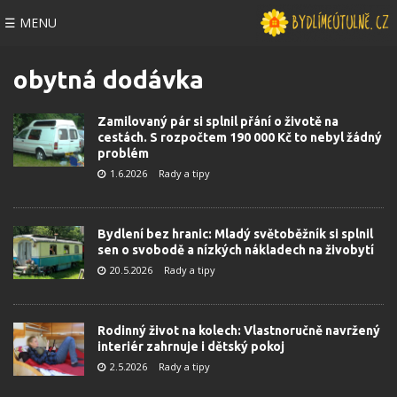
☰ MENU
obytná dodávka
Zamilovaný pár si splnil přání o životě na
cestách. S rozpočtem 190 000 Kč to nebyl žádný
problém
1.6.2026
Rady a tipy
Bydlení bez hranic: Mladý světoběžník si splnil
sen o svobodě a nízkých nákladech na živobytí
20.5.2026
Rady a tipy
Rodinný život na kolech: Vlastnoručně navržený
interiér zahrnuje i dětský pokoj
2.5.2026
Rady a tipy