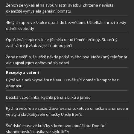
Ženich se vykašlal na svou vlastní svatbu. Zhrzená nevěsta
okamžitě vymyslela geniální pomstu
4letý chlapec ve školce upadl do bezvědomí. Učitelkám hrozí tresty
odnětí svobody
Opuštěná slepice v lese již měla osud téměř sečtený. Statečný
zachránce jí však zajistil nutnou péči
Žena nevěřila, že ještě někdy potká svého psa. Nečekaný telefonát
ale zajistil jejich opětovné shledaní
Recepty a vaření
Dýně ve sladkokyselém nálevu: Osvěžující domácí kompot bez
ananasu
Dětská vzpomínka: Rychlá pěna z bílků a jahod
Rychlá večeře ze spíže: Zavařovaná cuketová omáčka s ananasem
ve stylu sladkokyselé omáčky Uncle Ben’s
Švédské masové kuličky s krémovou omáčkou: Domácí
skandinávská klasika ve stylu IKEA