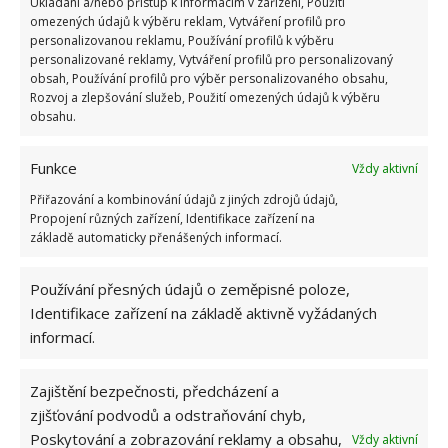
Ukládání a/nebo přístup k informacím v zařízení, Použití
bodů
omezených údajů k výběru reklam, Vytváření profilů pro
6.5.2026
personalizovanou reklamu, Používání profilů k výběru
personalizované reklamy, Vytváření profilů pro personalizovaný
obsah, Používání profilů pro výběr personalizovaného obsahu,
Rozvoj a zlepšování služeb, Použití omezených údajů k výběru
obsahu.
Funkce
Vždy aktivní
ŽHAVÉ NOVINKY
Přiřazování a kombinování údajů z jiných zdrojů údajů,
Propojení různých zařízení, Identifikace zařízení na
Mouchy raději poletí o domácnost dále. Kromě
základě automaticky přenášených informací.
chemikálií je odpudí i citron s hřebíčkem
8.8.2026
Používání přesných údajů o zeměpisné poloze,
Identifikace zařízení na základě aktivně vyžádaných
Díky vhodné přípravě nebudou letní horka
informací.
problém. Pomůže i zatemňování a načasované
větrání
8.8.2026
Zajištění bezpečnosti, předcházení a
zjišťování podvodů a odstraňování chyb,
Poskytování a zobrazování reklamy a obsahu,
Vždy aktivní
Okurky a kopr se perfektně doplňují na zahradě