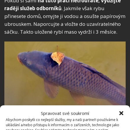
Pokud si sami
na tuto práci netroufáte,
využijte
raději služeb odborníků
. Jakmile však rybu
přinesete domů, omyjte ji vodou a osušte papírovým
ubrouskem. Naporcujte a vložte do uzavíratelného
sáčku. Takto uložené rybí maso vydrží i 3 měsíce.
Fotografie: Pixabay
Spravovat své soukromí
Abychom poskytli co nejlepší služby, my a naši partneři používáme k
Vánoční kaktus miluje hnojení
ukládání a/nebo přístupu k informacím o zařízeních, technologie jako
ovocem. Dostatek vitamínů mu v