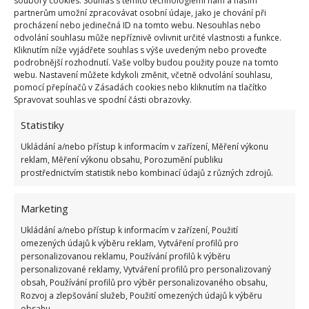
soubory cookies. Souhlas s těmito technologiemi nám a našim
zimě umožní nádherně vykvést
partnerům umožní zpracovávat osobní údaje, jako je chování při
procházení nebo jedinečná ID na tomto webu. Nesouhlas nebo
odvolání souhlasu může nepříznivě ovlivnit určité vlastnosti a funkce.
Kliknutím níže vyjádřete souhlas s výše uvedeným nebo proveďte
podrobnější rozhodnutí. Vaše volby budou použity pouze na tomto
Jak opět rozmrazit kapra
webu. Nastavení můžete kdykoli změnit, včetně odvolání souhlasu,
pomocí přepínačů v Zásadách cookies nebo kliknutím na tlačítko
Spravovat souhlas ve spodní části obrazovky.
Ideální je naporcovanou zmrazenou rybu umístit do
hluboké mísy a nechat pomalu rozmrzat. Jestli vás
Statistiky
však tlačí čas,
přilejte k ní studenou vodu a
Ukládání a/nebo přístup k informacím v zařízení, Měření výkonu
každou hodinu vyměňujte
. Rozmrazené rybí maso
reklam, Měření výkonu obsahu, Porozumění publiku
prostřednictvím statistik nebo kombinací údajů z různých zdrojů.
byste měli zkonzumovat nejpozději do 24 hodin. Už
dříve jsme na stránkách BydlímeÚtulně
Marketing
doporučovali, jak
přípravu
ještě vylepšit, abyste si co
Ukládání a/nebo přístup k informacím v zařízení, Použití
nejvíce pochutnali, nebo jak z kuchyně odstranit
omezených údajů k výběru reklam, Vytváření profilů pro
nepříjemný zápach rybiny
.
personalizovanou reklamu, Používání profilů k výběru
personalizované reklamy, Vytváření profilů pro personalizovaný
obsah, Používání profilů pro výběr personalizovaného obsahu,
Rozvoj a zlepšování služeb, Použití omezených údajů k výběru
obsahu.