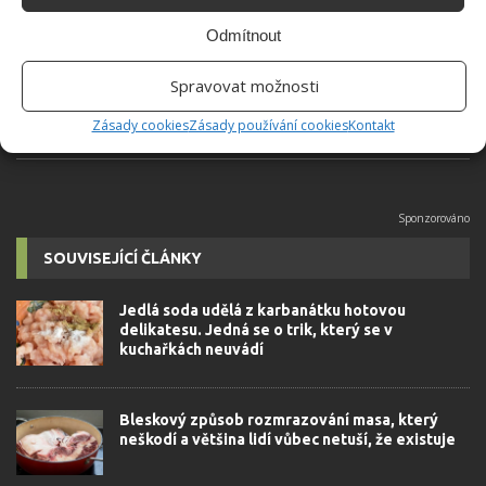
Do redakce Bydlimeutulne.cz se
přidala během svých studií a práce
Odmítnout
redaktorky ji tak nadchla, že se
rozhodla zůstat. Její v...
[Více o
Spravovat možnosti
autorovi]
Zásady cookies
Zásady používání cookies
Kontakt
SOUVISEJÍCÍ ČLÁNKY
Jedlá soda udělá z karbanátku hotovou
delikatesu. Jedná se o trik, který se v
kuchařkách neuvádí
Bleskový způsob rozmrazování masa, který
neškodí a většina lidí vůbec netuší, že existuje