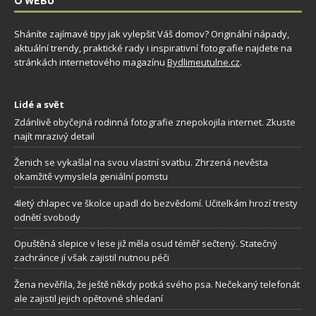
O WEBU
Sháníte zajímavé tipy jak vylepšit Váš domov? Originální nápady,
aktuální trendy, praktické rady i inspirativní fotografie najdete na
stránkách internetového magazínu
Bydlimeutulne.cz
.
Lidé a svět
Zdánlivě obyčejná rodinná fotografie znepokojila internet. Zkuste
najít mrazivý detail
Ženich se vykašlal na svou vlastní svatbu. Zhrzená nevěsta
okamžitě vymyslela geniální pomstu
4letý chlapec ve školce upadl do bezvědomí. Učitelkám hrozí tresty
odnětí svobody
Opuštěná slepice v lese již měla osud téměř sečtený. Statečný
zachránce jí však zajistil nutnou péči
Žena nevěřila, že ještě někdy potká svého psa. Nečekaný telefonát
ale zajistil jejich opětovné shledaní