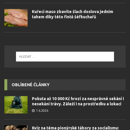
Kuřecí maso zbavíte šlach doslova jedním
tahem díky této fintě šéfkuchařů
OBLÍBENÉ ČLÁNKY
Pokuta až 10 000 Kč hrozí za nesprávné sekání i
nesekání trávy. Záleží i na prostředku a lokaci
1.6.2026
Kvíz na téma pionýrské tábory za socialismu: