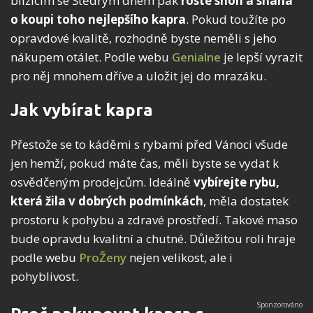
blížícím se Štědrým dnem pak
roste shon a snaha
o koupi toho nejlepšího kapra
. Pokud toužíte po
opravdové kvalitě, rozhodně byste neměli s jeho
nákupem otálet. Podle webu
Genialne
je lepší vyrazit
pro něj mnohem dříve a uložit jej do mrazáku.
Jak vybírat kapra
Přestože se to káděmi s rybami před Vánoci všude
jen hemží, pokud máte čas, měli byste se vydat k
osvědčeným prodejcům. Ideálně
vybírejte rybu,
která žila v dobrých podmínkách
, měla dostatek
prostoru k pohybu a zdravé prostředí. Takové maso
bude opravdu kvalitní a chutné. Důležitou roli hraje
podle webu
ProŽeny
nejen velikost, ale i
pohyblivost.