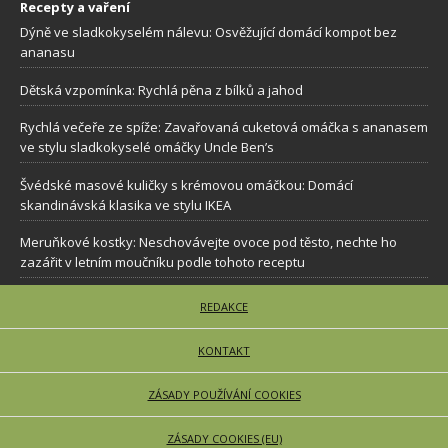
Recepty a vaření
Dýně ve sladkokyselém nálevu: Osvěžující domácí kompot bez
ananasu
Dětská vzpomínka: Rychlá pěna z bílků a jahod
Rychlá večeře ze spíže: Zavařovaná cuketová omáčka s ananasem
ve stylu sladkokyselé omáčky Uncle Ben’s
Švédské masové kuličky s krémovou omáčkou: Domácí
skandinávská klasika ve stylu IKEA
Meruňkové kostky: Neschovávejte ovoce pod těsto, nechte ho
zazářit v letním moučníku podle tohoto receptu
REDAKCE
KONTAKT
ZÁSADY POUŽÍVÁNÍ COOKIES
ZÁSADY COOKIES (EU)