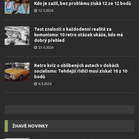
Kdo je zažil, bez problému získá 12 ze 12 bodů
12.5.2026
Test znalostí o každodenní realitě za
komunismu: 10 retro otázek ukáže, kdo má
dobrý přehled
23.6.2026
Retro kvíz o oblíbených autech v dobách
socialismu: Tehdejší řidiči musí získat 10 z 10
bodů
6.5.2026
ŽHAVÉ NOVINKY