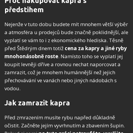
Proč nakupovat kapra s
předstihem
Nejenže v tuto dobu budete mít mnohem větší výběr
a atmosféra u prodejců bude značně poklidnější, ale
vyplatí se vám to i z ekonomického hlediska. Těsně
před Štědrým dnem totiž
cena za kapry a jiné ryby
mnohonásobně roste
. Namísto toho se vyplatí jej
koupit levněji dříve a rovnou nechat naporcovat a
zamrazit, což je mnohem humánnější než jejich
přechovávání ve vanách nebo jiných nádobách s
vodou.
Jak zamrazit kapra
Před zmrazením musíte rybu napřed důkladně
očistit. Začněte jejím vyvrhnutím a zbavením šupin.