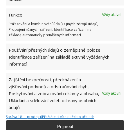
Funkce
Vždy aktivní
Přiřazování a kombinování údajů z jiných zdrojů údajů,
Propojení různých zařízení, Identifikace zařízení na
základě automaticky přenášených informací.
Používání přesných údajů o zeměpisné poloze,
Identifikace zařízení na základě aktivně vyžádaných
informací.
Zajištění bezpečnosti, předcházení a
zjišťování podvodů a odstraňování chyb,
Poskytování a zobrazování reklamy a obsahu,
Vždy aktivní
Ukládání a sdělování voleb ochrany osobních
KAPR
MASO
RYBA
údajů.
Správa 1811 prodejců
Přečtěte si více o těchto účelech
Hana Musilová
Příjmout