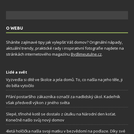
O WEBU
Sháníte zajímavé tipy jak vylepšit Váš domov? Originální nápady,
aktuální trendy, praktické rady i inspirativní fotografie najdete na
stránkách internetového magazínu
Bydlimeutulne.cz
.
Lidé a svět
Vyzvedla si dítě ve školce a jela domů. To, co našla na jeho těle, ji
do běla vytočilo
Přání postaršího zákazníka označil za nadlidský úkol. Kadeřník
však předvedl výkon z jiného světa
Slepé, třínohé kotě se dostalo z útulku na Národní den koťat.
Konečně našlo svůj nový domov
4letá holčička našla svoji matku v bezvědomí na podlaze. Díky své