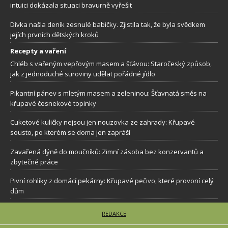
intuici dokázala situaci bravurně vyřešit
Dívka našla deník zesnulé babičky. Zjistila tak, že byla svědkem
jejích prvních dětských kroků
Recepty a vaření
Chléb s vařeným vepřovým masem a šťávou: Staročeský způsob,
jak z jednoduché suroviny udělat pořádné jídlo
Pikantní pánev s mletým masem a zeleninou: Šťavnatá směs na
křupavé česnekové topinky
Cuketové kuličky nejsou jen nouzovka ze zahrady: Křupavé
sousto, po kterém se doma jen zapráší
Zavařená dýně do moučníků: Zimní zásoba bez konzervantů a
zbytečné práce
Pivní rohlíky z domácí pekárny: Křupavé pečivo, které provoní celý
dům
REDAKCE