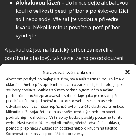
Alobalovou lázeň
– do hrnce dejte alobalovou
kouli o velikosti pěsti, příbor a polévkovou lžíci
soli nebo sody. Vše zalijte vodou a přiveďte
k varu. Několik minut povařte a poté příbor
vyndejte.
A pokud už jste na klasický příbor zanevřeli a
používáte plastový, tak vězte, že ho po odsloužení
můžete
využít na zahradě
, jak jsme radili už dříve na
Spravovat své soukromí
BydlímeÚtulně.
Abychom poskytli co nejlepší služby, my a naši partneři používáme k
ukládání a/nebo přístupu k informacím o zařízeních, technologie jako
soubory cookies. Souhlas s těmito technologiemi nám a našim
partnerům umožní zpracovávat osobní údaje, jako je chování při
procházení nebo jedinečná ID na tomto webu. Nesouhlas nebo
odvolání souhlasu může nepříznivě ovlivnit určité vlastnosti a funkce.
Kliknutím níže vyjádřete souhlas s výše uvedeným nebo proveďte
podrobnější rozhodnutí. Vaše volby budou použity pouze na tomto
webu. Nastavení můžete kdykoli změnit, včetně odvolání souhlasu,
pomocí přepínačů v Zásadách cookies nebo kliknutím na tlačítko
Spravovat souhlas ve spodní části obrazovky.