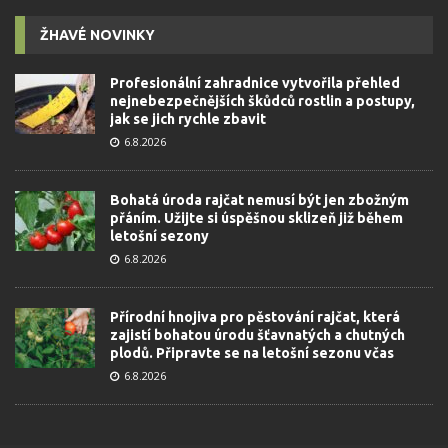
ŽHAVÉ NOVINKY
Profesionální zahradnice vytvořila přehled
nejnebezpečnějších škůdců rostlin a postupy,
jak se jich rychle zbavit
6.8.2026
Bohatá úroda rajčat nemusí být jen zbožným
přáním. Užijte si úspěšnou sklizeň již během
letošní sezony
6.8.2026
Přírodní hnojiva pro pěstování rajčat, která
zajistí bohatou úrodu šťavnatých a chutných
plodů. Připravte se na letošní sezonu včas
6.8.2026