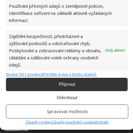
Do redakce Bydlimeutulne.cz se
Používání přesných údajů o zeměpisné poloze,
přidala během svých studií a práce
Identifikace zařízení na základě aktivně vyžádaných
redaktorky ji tak nadchla, že se
informací.
rozhodla zůstat. Její v...
[Více o
autorovi]
Zajištění bezpečnosti, předcházení a
zjišťování podvodů a odstraňování chyb,
Poskytování a zobrazování reklamy a obsahu,
Vždy aktivní
Ukládání a sdělování voleb ochrany osobních
údajů.
SOUVISEJÍCÍ ČLÁNKY
Správa 1811 prodejců
Přečtěte si více o těchto účelech
Příjmout
Vodního kamene se zbavíte bez špetky námahy
díky domácím ingrediencím, které má každý ve
spíži
Odmítnout
Spravovat možnosti
Méně známé čisticí prostředky, které pomohou
v domácnosti. Efektivní a zároveň ekonomické
Zásady cookies
Zásady používání cookies
Kontakt
řešení