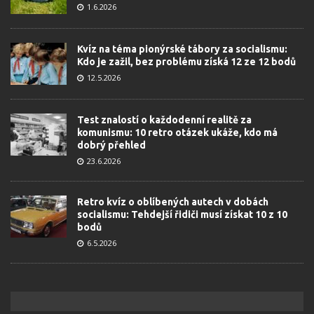
1.6.2026
Kvíz na téma pionýrské tábory za socialismu:
Kdo je zažil, bez problému získá 12 ze 12 bodů
12.5.2026
Test znalostí o každodenní realitě za
komunismu: 10 retro otázek ukáže, kdo má
dobrý přehled
23.6.2026
Retro kvíz o oblíbených autech v dobách
socialismu: Tehdejší řidiči musí získat 10 z 10
bodů
6.5.2026