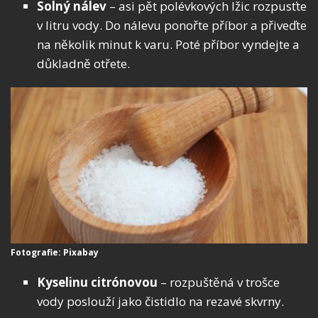
Solný nálev
– asi pět polévkových lžic rozpusťte
v litru vody. Do nálevu ponořte příbor a přiveďte
na několik minut k varu. Poté příbor vyndejte a
důkladně otřete.
Fotografie: Pixabay
Kyselinu citrónovou
– rozpuštěná v trošce
vody poslouží jako čistidlo na rezavé skvrny.