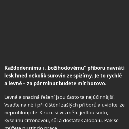
Každodennímu i „božíhodovému“ příboru navrátí
lesk hned několik surovin ze spižírny. Je to rychlé
a levné – za pár minut budete mít hotovo.
Levná a snadná řešení jsou často ta nejúčinnější.
Vsaďte na ně i při čištění zašlých příborů a uvidíte, že
neprohloupíte. K ruce si vezměte jedlou sodu,
kyselinu citrónovou, sůl a dostatek alobalu. Pak se
můžete pustit do práce.