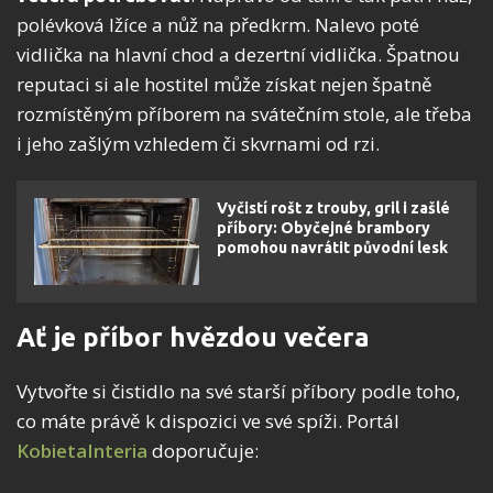
polévková lžíce a nůž na předkrm. Nalevo poté
vidlička na hlavní chod a dezertní vidlička. Špatnou
reputaci si ale hostitel může získat nejen špatně
rozmístěným příborem na svátečním stole, ale třeba
i jeho zašlým vzhledem či skvrnami od rzi.
Vyčistí rošt z trouby, gril i zašlé
příbory: Obyčejné brambory
pomohou navrátit původní lesk
Ať je příbor hvězdou večera
Vytvořte si čistidlo na své starší příbory podle toho,
co máte právě k dispozici ve své spíži. Portál
KobietaInteria
doporučuje: