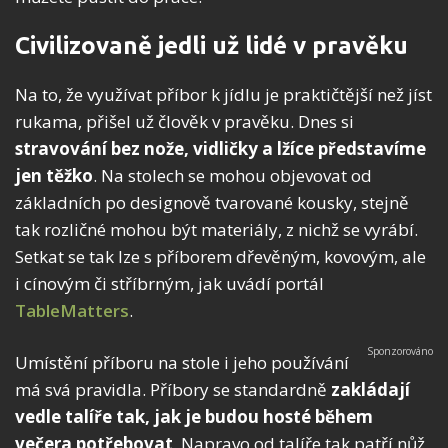
Civilizovaně jedli už lidé v pravěku
Na to, že využívat příbor k jídlu je praktičtější než jíst
rukama, přišel už člověk v pravěku. Dnes si
stravování bez nože, vidličky a lžíce představíme
jen těžko
. Na stolech se mohou objevovat od
základních po designově tvarované kousky, stejně
tak rozličné mohou být materiály, z nichž se vyrábí.
Setkat se tak lze s příborem dřevěným, kovovým, ale
i cínovým či stříbrným, jak uvádí portál
TableMatters
.
Umístění příboru na stole i jeho používání
má svá pravidla. Příbory se standardně
zakládají
vedle talíře tak, jak je budou hosté během
večera potřebovat
. Napravo od talíře tak patří nůž,