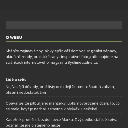
O WEBU
Sháníte zajímavé tipy jak vylepšit Váš domov? Originální nápady,
aktuální trendy, praktické rady i inspirativní fotografie najdete na
stránkách internetového magazínu
Bydlimeutulne.cz
.
Lidé a svět
Nejčastější důvody, proč listy orchidejí žloutnou: Špatná zálivka,
plíseň i nedostatek živin
Obával se, že pitbul jeho manželky, ublíží novorozené dceři. To, co
se stalo, když je nechali samotné v obýváku, nečekal
Kadeřník proměnil bezdomovce Marka: Z výsledku cizí lidé sotva
poznali, že jde o stejného muže