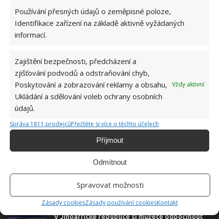
Používání přesných údajů o zeměpisné poloze,
Hana Musilová
Identifikace zařízení na základě aktivně vyžádaných
Do redakce Bydlimeutulne.cz se
informací.
přidala během svých studií a práce
redaktorky ji tak nadchla, že se
Zajištění bezpečnosti, předcházení a
rozhodla zůstat. Její v...
[Více o
zjišťování podvodů a odstraňování chyb,
autorovi]
Poskytování a zobrazování reklamy a obsahu,
Vždy aktivní
Ukládání a sdělování voleb ochrany osobních
údajů.
Správa 1811 prodejců
Přečtěte si více o těchto účelech
Příjmout
SOUVISEJÍCÍ ČLÁNKY
Odmítnout
Více než sto let starý statek s úžasnou
atmosférou nabízí maximální komfort k životu
Spravovat možnosti
Zásady cookies
Zásady používání cookies
Kontakt
V Jihoafrické republice si můžete odpočinout