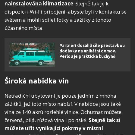
nainstalována klimatizace
. Stejně tak je k
dispozici i Wi-Fi připojení, abyste byli v kontaktu se
světem a mohli sdílet fotky a zážitky z tohoto
úžasného místa.
Partneři dosáhli cíle přestavbou
dodávky na unikátní domov.
Perlou je praktická kuchyně
Široká nabídka vín
Netradiční ubytování je pouze jedním z mnoha
zážitků, jež toto místo nabízí. V nabídce jsou také
vína ze 140 akrů rozlehlé vinice. Ochutnat můžete
červená, bílá, růžová vína i portské.
Stejně tak si
můžete užít vynikající pokrmy v místní