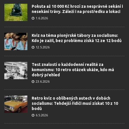
Pokuta až 10 000 Kč hrozí za nesprávné sekání i
nesekání trávy. Záleží i na prostředku a lokaci
1.6.2026
Kvíz na téma pionýrské tábory za socialismu:
Kdo je zažil, bez problému získá 12 ze 12 bodů
12.5.2026
Test znalostí o každodenní realitě za
komunismu: 10 retro otázek ukáže, kdo má
dobrý přehled
23.6.2026
Retro kvíz o oblíbených autech v dobách
socialismu: Tehdejší řidiči musí získat 10 z 10
bodů
6.5.2026