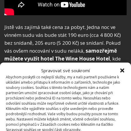
Jistě vás zajímá také cena za pobyt. Jedna noc ve
vinném sudu vás bude stát 190 euro (cca 4 800 Kč)
bez snídaně, 205 euro (5 200 Kč) se snídaní. Pokud
vás ovšem nocování v sudu neláká,
samozřejmě
můžete využít hotel The Wine House Hotel
, kde
můžete očekávat standardní ubytování v klasických
Spravovat své soukromí
hotelových pokojích. Za zajímavými způsoby
Abychom poskytli co nejlepší služby, my a naši partneři používáme k
ubytování nemusíte jezdit ani tak daleko, na
ukládání a/nebo přístupu k informacím o zařízeních, technologie jako
soubory cookies. Souhlas s těmito technologiemi nám a našim
BydlímeÚtulně jsme informovali o útulném
řopíku u
partnerům umožní zpracovávat osobní údaje, jako je chování při
Vratěnína
.
procházení nebo jedinečná ID na tomto webu. Nesouhlas nebo
odvolání souhlasu může nepříznivě ovlivnit určité vlastnosti a funkce.
Kliknutím níže vyjádřete souhlas s výše uvedeným nebo proveďte
podrobnější rozhodnutí. Vaše volby budou použity pouze na tomto
webu. Nastavení můžete kdykoli změnit, včetně odvolání souhlasu,
pomocí přepínačů v Zásadách cookies nebo kliknutím na tlačítko
Spravovat souhlas ve spodní části obrazovky.