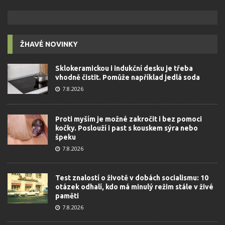
ŽHAVÉ NOVINKY
Sklokeramickou i indukční desku je třeba
vhodně čistit. Pomůže například jedlá soda
7.8.2026
Proti myším je možné zakročit i bez pomoci
kočky. Poslouží i past s kouskem sýra nebo
špeku
7.8.2026
Test znalostí o životě v dobách socialismu: 10
otázek odhalí, kdo má minulý režim stále v živé
paměti
7.8.2026