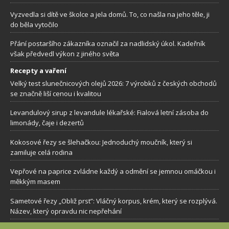
Vyzvedla si dítě ve školce a jela domů. To, co našla na jeho těle, ji
do běla vytočilo
Přání postaršího zákazníka označil za nadlidský úkol. Kadeřník
však předvedl výkon z jiného světa
Recepty a vaření
Velký test slunečnicových olejů 2026: 7 výrobků z českých obchodů
se značně liší cenou i kvalitou
Levandulový sirup z levandule lékařské: Fialová letní zásoba do
limonády, čaje i dezertů
Kokosové řezy se šlehačkou: Jednoduchý moučník, který si
zamiluje celá rodina
Vepřové na paprice zvládne každý a odmění se jemnou omáčkou i
měkkým masem
Sametové řezy „Obliž prst”: Vláčný korpus, krém, který se rozplývá.
Název, který opravdu nic nepřehání