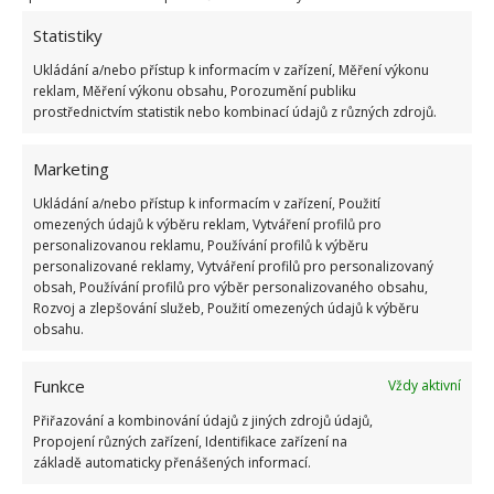
Statistiky
Ukládání a/nebo přístup k informacím v zařízení, Měření výkonu
reklam, Měření výkonu obsahu, Porozumění publiku
prostřednictvím statistik nebo kombinací údajů z různých zdrojů.
Marketing
Ukládání a/nebo přístup k informacím v zařízení, Použití
omezených údajů k výběru reklam, Vytváření profilů pro
personalizovanou reklamu, Používání profilů k výběru
personalizované reklamy, Vytváření profilů pro personalizovaný
obsah, Používání profilů pro výběr personalizovaného obsahu,
Rozvoj a zlepšování služeb, Použití omezených údajů k výběru
obsahu.
UBYTOVÁNÍ
VINICE
Funkce
Vždy aktivní
Přidejte svůj názor
Přiřazování a kombinování údajů z jiných zdrojů údajů,
Propojení různých zařízení, Identifikace zařízení na
KOMENTOVAT
základě automaticky přenášených informací.