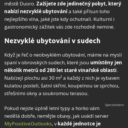
městě Duoro.
Zažijete zde jedinečný pobyt, který
nabízí nezvyklé ubytování
a také přísun toho
nejlepšího vína, jaké jste kdy ochutnali. Kulturní i
gastronomický zážitek vás zde rozhodně nemine.
Nezvyklé ubytování v sudech
Když je řeč o neobvyklém ubytování, máme na mysli
spaní v obrovských sudech, které jsou
umístěny jen
několik metrů od 280 let staré vinařské oblasti
.
Nabízejí plochu asi 30 m² a každý z nich je vybaven
kulatou postelí, šatní skříní, koupelnou se sprchou,
střešními okny a soukromou terasou.
Pokud nejste úplně letní typy a horko vám
nedělá dobře, nemějte obavy, jak uvádí server
MyPositiveOutlooks
, v
každé jednotce je