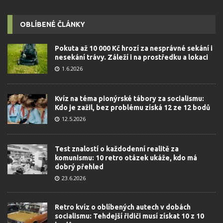
OBLÍBENÉ ČLÁNKY
Pokuta až 10 000 Kč hrozí za nesprávné sekání i
nesekání trávy. Záleží i na prostředku a lokaci
1.6.2026
Kvíz na téma pionýrské tábory za socialismu:
Kdo je zažil, bez problému získá 12 ze 12 bodů
12.5.2026
Test znalostí o každodenní realitě za
komunismu: 10 retro otázek ukáže, kdo má
dobrý přehled
23.6.2026
Retro kvíz o oblíbených autech v dobách
socialismu: Tehdejší řidiči musí získat 10 z 10