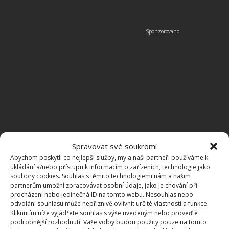
Spravovat své soukromí
Abychom poskytli co nejlepší služby, my a naši partneři používáme k
ukládání a/nebo přístupu k informacím o zařízeních, technologie jako
soubory cookies. Souhlas s těmito technologiemi nám a našim
partnerům umožní zpracovávat osobní údaje, jako je chování při
procházení nebo jedinečná ID na tomto webu. Nesouhlas nebo
CHYTRÁ DOMÁCNOST
FUNKCE
VÝHODY
odvolání souhlasu může nepříznivě ovlivnit určité vlastnosti a funkce.
Kliknutím níže vyjádřete souhlas s výše uvedeným nebo proveďte
podrobnější rozhodnutí. Vaše volby budou použity pouze na tomto