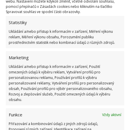
Přidejte svůj názor
webu. Nastavení můžete kdykoli změnit, včetně odvolání souhlasu,
pomocí přepínačů v Zásadách cookies nebo kliknutím na tlačítko
KOMENTOVAT
Spravovat souhlas ve spodní části obrazovky.
Statistiky
Ukládání a/nebo přístup k informacím v zařízení, Měření výkonu
Jiří Kolář
reklam, Měření výkonu obsahu, Porozumění publiku
Absolvent České zemědělské
prostřednictvím statistik nebo kombinací údajů z různých zdrojů.
univerzity, který je již od malička
velkým kutilem. V podstatě vše, co je
Marketing
možné najít v j...
[Více o autorovi]
Ukládání a/nebo přístup k informacím v zařízení, Použití
omezených údajů k výběru reklam, Vytváření profilů pro
personalizovanou reklamu, Používání profilů k výběru
personalizované reklamy, Vytváření profilů pro personalizovaný
obsah, Používání profilů pro výběr personalizovaného obsahu,
Rozvoj a zlepšování služeb, Použití omezených údajů k výběru
obsahu.
SOUVISEJÍCÍ ČLÁNKY
Funkce
Vždy aktivní
Automatická pračka má i mnohé méně známé
Přiřazování a kombinování údajů z jiných zdrojů údajů,
funkce. Umí i přerušit praní a prosušit prádlo
Propojení různých zařízení, Identifikace zařízení na