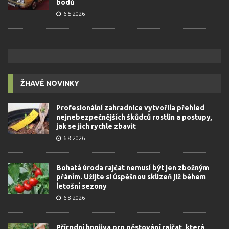
bodů
6.5.2026
ŽHAVÉ NOVINKY
Profesionální zahradnice vytvořila přehled
nejnebezpečnějších škůdců rostlin a postupy,
jak se jich rychle zbavit
6.8.2026
Bohatá úroda rajčat nemusí být jen zbožným
přáním. Užijte si úspěšnou sklizeň již během
letošní sezony
6.8.2026
Přírodní hnojiva pro pěstování rajčat, která