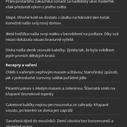
Přání postaršího zákazníka označil za nadlidský úkol. Kadeřník
však předvedl výkon z jiného světa
Slepé, třínohé kotě se dostalo z útulku na Národní den koťat.
Konečně našlo svůj nový domov
4letá holčička našla svoji matku v bezvědomí na podlaze. Díky své
intuici dokázala situaci bravurně vyřešit
Dívka našla deník zesnulé babičky. Zjistila tak, že byla svědkem
jejích prvních dětských kroků
Recepty a vaření
Chléb s vařeným vepřovým masem a šťávou: Staročeský způsob,
jak z jednoduché suroviny udělat pořádné jídlo
Pikantní pánev s mletým masem a zeleninou: Šťavnatá směs na
křupavé česnekové topinky
Cuketové kuličky nejsou jen nouzovka ze zahrady: Křupavé
sousto, po kterém se doma jen zapráší
Zavařená dýně do moučníků: Zimní zásoba bez konzervantů a
zbytečné práce