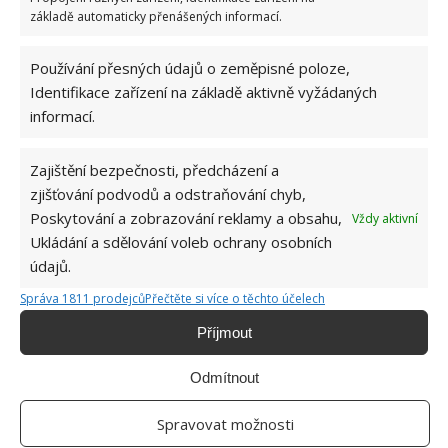
základě automaticky přenášených informací.
Používání přesných údajů o zeměpisné poloze,
Vyčnívající kolík v zásuvce fascinuje mnohé již
od dětství. Jeho přítomnost je nesmírně
Identifikace zařízení na základě aktivně vyžádaných
důležitá, plní totiž ochrannou roli
informací.
Zajištění bezpečnosti, předcházení a
Chytrá domácnost má i stinné stránky. Mezi
nevýhody patří i možný únik dat a vysoká cena
zjišťování podvodů a odstraňování chyb,
Poskytování a zobrazování reklamy a obsahu,
Vždy aktivní
Ukládání a sdělování voleb ochrany osobních
údajů.
BUĎTE PRVNÍ KDO PŘIDÁ KOMENTÁŘ
Správa 1811 prodejců
Přečtěte si více o těchto účelech
Příjmout
Napište komentář
Odmítnout
Vaše e-mailová adresa nebude zveřejněna.
Komentář
Spravovat možnosti