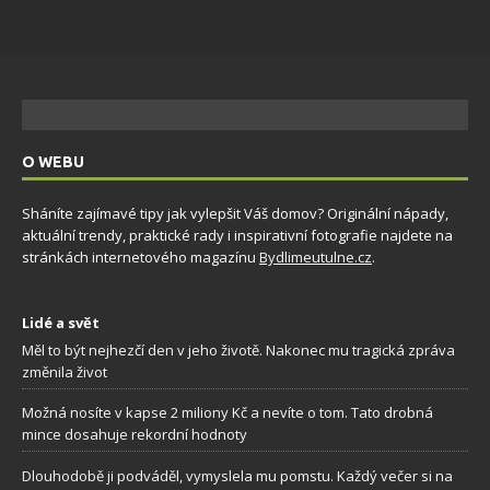
O WEBU
Sháníte zajímavé tipy jak vylepšit Váš domov? Originální nápady,
aktuální trendy, praktické rady i inspirativní fotografie najdete na
stránkách internetového magazínu
Bydlimeutulne.cz
.
Lidé a svět
Měl to být nejhezčí den v jeho životě. Nakonec mu tragická zpráva
změnila život
Možná nosíte v kapse 2 miliony Kč a nevíte o tom. Tato drobná
mince dosahuje rekordní hodnoty
Dlouhodobě ji podváděl, vymyslela mu pomstu. Každý večer si na