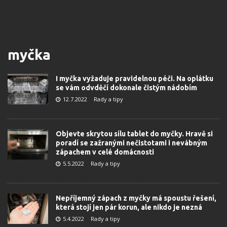
myčka
I myčka vyžaduje pravidelnou péči. Na oplátku
se vám odvděčí dokonale čistým nádobím
12.7.2022
Rady a tipy
Objevte skrytou sílu tablet do myčky. Hravě si
poradí se zažranými nečistotami i nevábným
zápachem v celé domácnosti
5.5.2022
Rady a tipy
Nepříjemný zápach z myčky má spoustu řešení,
která stojí jen pár korun, ale nikdo je nezná
5.4.2022
Rady a tipy