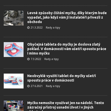
Levné způsoby čištění myčky, díky kterým bude
vypadat, jako když vám ji instalatéři přivezli z
obchodu
21.3.2022
Rady a tipy
Obyčejná tableta do myčky je doslova zlatý
poklad. V domácnosti vám ušetří spoustu práce
i mimo myčku
7.3.2022
Rady a tipy
Neobvyklé využití tablet do myčky ušetří
spoustu práce v domácnosti
27.6.2021
Rady a tipy
Myčku nemusíte využívat jen na nádobí. Tento
zázračný přístroj usnadní život i v jiných