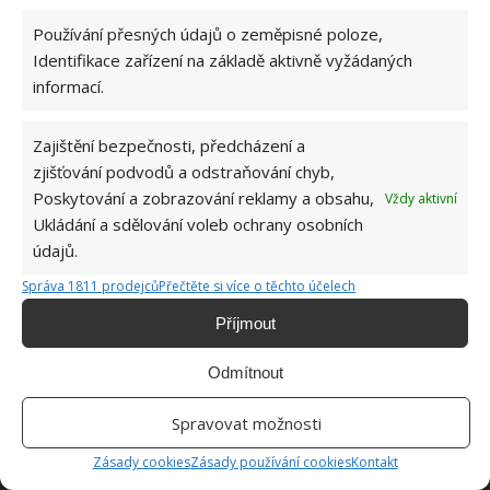
Používání přesných údajů o zeměpisné poloze,
Pokuta až 10 000 Kč hrozí za nesprávné sekání i
nesekání trávy. Záleží i na prostředku a lokaci
Identifikace zařízení na základě aktivně vyžádaných
1.6.2026
informací.
Zajištění bezpečnosti, předcházení a
Kvíz na téma pionýrské tábory za socialismu:
Kdo je zažil, bez problému získá 12 ze 12 bodů
zjišťování podvodů a odstraňování chyb,
12.5.2026
Poskytování a zobrazování reklamy a obsahu,
Vždy aktivní
Ukládání a sdělování voleb ochrany osobních
údajů.
Test znalostí o každodenní realitě za
komunismu: 10 retro otázek ukáže, kdo má
Správa 1811 prodejců
Přečtěte si více o těchto účelech
dobrý přehled
Příjmout
23.6.2026
Odmítnout
Retro kvíz o oblíbených autech v dobách
socialismu: Tehdejší řidiči musí získat 10 z 10
Spravovat možnosti
bodů
6.5.2026
Zásady cookies
Zásady používání cookies
Kontakt