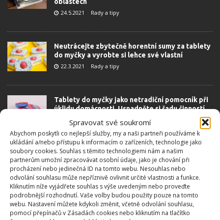
oblastech
24.5.2021
Rady a tipy
Neutrácejte zbytečně horentní sumy za tablety
do myčky a vyrobte si lehce své vlastní
22.3.2021
Rady a tipy
Tablety do myčky jako netradiční pomocník při
úklidu domácnosti. Usnadněte si řadu činností
21.3.2021
Rady a tipy
Spravovat své soukromí
Abychom poskytli co nejlepší služby, my a naši partneři používáme k
ukládání a/nebo přístupu k informacím o zařízeních, technologie jako
soubory cookies. Souhlas s těmito technologiemi nám a našim
Domácí tablety do myčky jsou stejně účinné
partnerům umožní zpracovávat osobní údaje, jako je chování při
jako ty kupované, ale jejich cena je podstatně
procházení nebo jedinečná ID na tomto webu. Nesouhlas nebo
nižší. Vyrobit je není problém
odvolání souhlasu může nepříznivě ovlivnit určité vlastnosti a funkce.
19.3.2021
Rady a tipy
Kliknutím níže vyjádřete souhlas s výše uvedeným nebo proveďte
podrobnější rozhodnutí. Vaše volby budou použity pouze na tomto
webu. Nastavení můžete kdykoli změnit, včetně odvolání souhlasu,
pomocí přepínačů v Zásadách cookies nebo kliknutím na tlačítko
Citron lze v domácnosti využít na mnoho