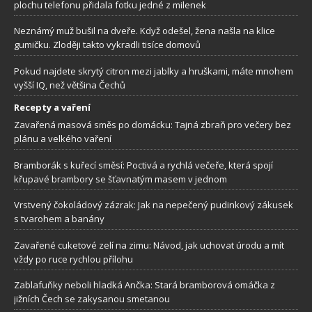
plochu telefonu přidala fotku jedné z milenek
Neznámý muž bušil na dveře. Když odešel, žena našla na klice
gumičku. Zloději takto vykradli tisíce domovů
Pokud najdete skrytý citron mezi jablky a hruškami, máte mnohem
vyšší IQ, než většina Čechů
Recepty a vaření
Zavařená masová směs po domácku: Tajná zbraň pro večery bez
plánu a velkého vaření
Bramborák s kuřecí směsí: Poctivá a rychlá večeře, která spojí
křupavé brambory se šťavnatým masem v jednom
Vrstvený čokoládový zázrak: Jak na nepečený pudinkový zákusek
s tvarohem a banány
Zavařené cuketové zelí na zimu: Návod, jak uchovat úrodu a mít
vždy po ruce rychlou přílohu
Zablafuňky neboli hladká Ančka: Stará bramborová omáčka z
jižních Čech se zakysanou smetanou