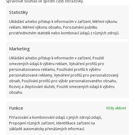
Spravovat souhlas ve spodní části obrazovky.
způsobů. O jednom se vám však ani nesnilo
13.3.2021
Rady a tipy
Statistiky
Ukládání a/nebo přístup k informacím v zařízení, Měření výkonu
reklam, Měření výkonu obsahu, Porozumění publiku
Neobvyklé využití tablet do myčky při úklidu
prostřednictvím statistik nebo kombinací údajů z různých zdrojů.
domácnosti. Ušetřete peníze a usnadněte si
práci
Marketing
10.3.2021
Rady a tipy
Ukládání a/nebo přístup k informacím v zařízení, Použití
omezených údajů k výběru reklam, Vytváření profilů pro
personalizovanou reklamu, Používání profilů k výběru
«
1
2
3
»
personalizované reklamy, Vytváření profilů pro personalizovaný
obsah, Používání profilů pro výběr personalizovaného obsahu,
Rozvoj a zlepšování služeb, Použití omezených údajů k výběru
obsahu.
Funkce
Vždy aktivní
Přiřazování a kombinování údajů z jiných zdrojů údajů,
Propojení různých zařízení, Identifikace zařízení na
základě automaticky přenášených informací.
OBLÍBENÉ ČLÁNKY