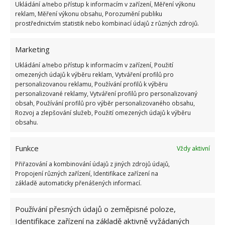
Ukládání a/nebo přístup k informacím v zařízení, Měření výkonu
Kvíz na téma pionýrské tábory za socialismu:
reklam, Měření výkonu obsahu, Porozumění publiku
Kdo je zažil, bez problému získá 12 ze 12 bodů
prostřednictvím statistik nebo kombinací údajů z různých zdrojů.
12.5.2026
Marketing
Test znalostí o každodenní realitě za
Ukládání a/nebo přístup k informacím v zařízení, Použití
komunismu: 10 retro otázek ukáže, kdo má
omezených údajů k výběru reklam, Vytváření profilů pro
dobrý přehled
personalizovanou reklamu, Používání profilů k výběru
23.6.2026
personalizované reklamy, Vytváření profilů pro personalizovaný
obsah, Používání profilů pro výběr personalizovaného obsahu,
Rozvoj a zlepšování služeb, Použití omezených údajů k výběru
Retro kvíz o oblíbených autech v dobách
obsahu.
socialismu: Tehdejší řidiči musí získat 10 z 10
bodů
6.5.2026
Funkce
Vždy aktivní
Přiřazování a kombinování údajů z jiných zdrojů údajů,
Propojení různých zařízení, Identifikace zařízení na
základě automaticky přenášených informací.
Používání přesných údajů o zeměpisné poloze,
ŽHAVÉ NOVINKY
Identifikace zařízení na základě aktivně vyžádaných