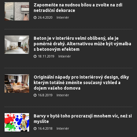
Zapomeňte na nudnou bílou a zvolte na zdi
netradiční dekorace
26.4.2020
Interiér
Beton je v interiéru velmi oblíbený, ale je
poměrně drahý. Alternativou může být výmalba
s betonovým efektem
18.11.2019
Interiér
Originální nápady pro interiérový design, díky
kterým totálně změníte současný vzhled a
dojem vašeho domova
16.8.2019
Interiér
Barvy v bytě toho prozrazují mnohem víc, než si
myslíte
16.4.2018
Interiér