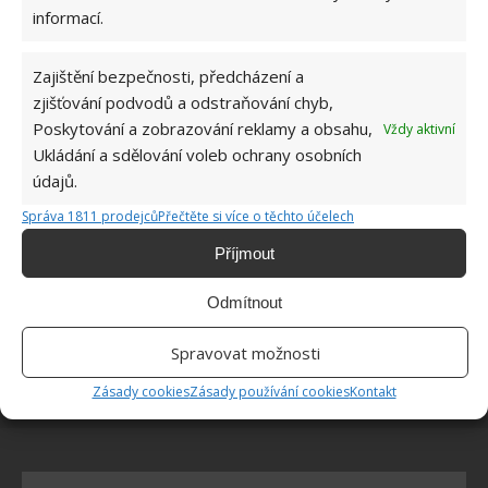
informací.
Mouchy raději poletí o domácnost dále. Kromě
chemikálií je odpudí i citron s hřebíčkem
8.8.2026
Zajištění bezpečnosti, předcházení a
zjišťování podvodů a odstraňování chyb,
Poskytování a zobrazování reklamy a obsahu,
Vždy aktivní
Díky vhodné přípravě nebudou letní horka
Ukládání a sdělování voleb ochrany osobních
problém. Pomůže i zatemňování a načasované
větrání
údajů.
8.8.2026
Správa 1811 prodejců
Přečtěte si více o těchto účelech
Příjmout
Okurky a kopr se perfektně doplňují na zahradě
i při nakládání. Díky tomuto postupu chutnají
Odmítnout
fantasticky
8.8.2026
Spravovat možnosti
Zásady cookies
Zásady používání cookies
Kontakt