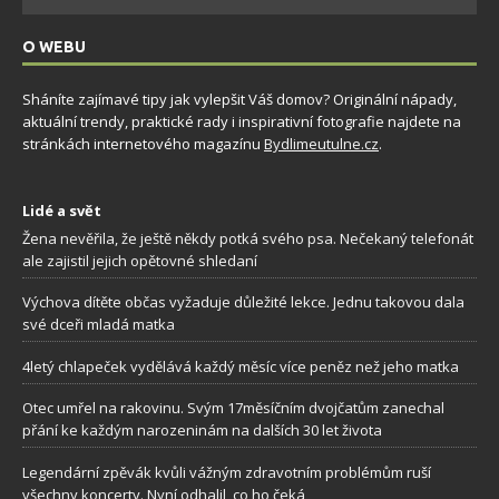
O WEBU
Sháníte zajímavé tipy jak vylepšit Váš domov? Originální nápady,
aktuální trendy, praktické rady i inspirativní fotografie najdete na
stránkách internetového magazínu
Bydlimeutulne.cz
.
Lidé a svět
Žena nevěřila, že ještě někdy potká svého psa. Nečekaný telefonát
ale zajistil jejich opětovné shledaní
Výchova dítěte občas vyžaduje důležité lekce. Jednu takovou dala
své dceři mladá matka
4letý chlapeček vydělává každý měsíc více peněz než jeho matka
Otec umřel na rakovinu. Svým 17měsíčním dvojčatům zanechal
přání ke každým narozeninám na dalších 30 let života
Legendární zpěvák kvůli vážným zdravotním problémům ruší
všechny koncerty. Nyní odhalil, co ho čeká