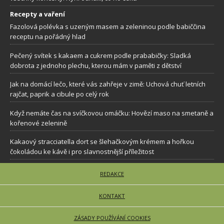
Recepty a vaření
Fazolová polévka s uzeným masem a zeleninou podle babiččina
receptu na pořádný hlad
Pečený svítek s kakaem a cukrem podle prababičky: Sladká
dobrota z jednoho plechu, kterou mám v paměti z dětství
Jak na domácí lečo, které vás zahřeje v zimě: Uchová chuť letních
rajčat, paprik a cibule po celý rok
Když nemáte čas na svíčkovou omáčku: Hovězí maso na smetaně a
kořenové zelenině
Kakaový stracciatella dort se šlehačkovým krémem a hořkou
čokoládou ke kávě i pro slavnostnější příležitost
REDAKCE
KONTAKT
ZÁSADY POUŽÍVÁNÍ COOKIES