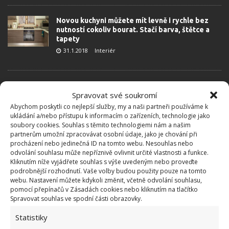
Novou kuchyni můžete mít levně i rychle bez
nutností cokoliv bourat. Stačí barva, štětce a
tapety
31.1.2018
Interiér
Spravovat své soukromí
Abychom poskytli co nejlepší služby, my a naši partneři používáme k
ukládání a/nebo přístupu k informacím o zařízeních, technologie jako
soubory cookies. Souhlas s těmito technologiemi nám a našim
partnerům umožní zpracovávat osobní údaje, jako je chování při
procházení nebo jedinečná ID na tomto webu. Nesouhlas nebo
odvolání souhlasu může nepříznivě ovlivnit určité vlastnosti a funkce.
OBLÍBENÉ ČLÁNKY
Kliknutím níže vyjádřete souhlas s výše uvedeným nebo proveďte
podrobnější rozhodnutí. Vaše volby budou použity pouze na tomto
webu. Nastavení můžete kdykoli změnit, včetně odvolání souhlasu,
Pokuta až 10 000 Kč hrozí za nesprávné sekání i
pomocí přepínačů v Zásadách cookies nebo kliknutím na tlačítko
nesekání trávy. Záleží i na prostředku a lokaci
Spravovat souhlas ve spodní části obrazovky.
1.6.2026
Statistiky