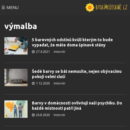
☰ MENU
výmalba
5 barevných odstínů kvůli kterým to bude
vypadat, že máte doma špinavé stěny
27.4.2021
Interiér
Šedé barvy se bát nemusíte, nejen obývacímu
pokoji velmi sluší
1.12.2020
Interiér
Barvy v domácnosti ovlivňují naši psychiku. Do
každé místnosti patří jiná
26.8.2020
Interiér