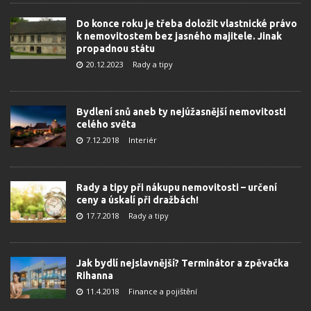
Do konce roku je třeba doložit vlastnické právo
k nemovitostem bez jasného majitele. Jinak
propadnou státu
20.12.2023
Rady a tipy
Bydlení snů aneb ty nejúžasnější nemovitosti
celého světa
7.12.2018
Interiér
Rady a tipy při nákupu nemovitosti – určení
ceny a úskalí při dražbách!
17.7.2018
Rady a tipy
Jak bydlí nejslavnější? Terminátor a zpěvačka
Rihanna
11.4.2018
Finance a pojištění