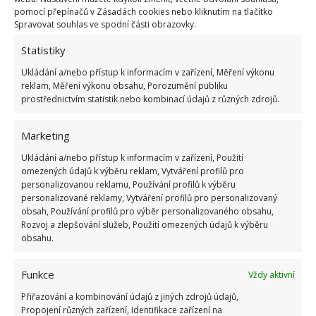
pomocí přepínačů v Zásadách cookies nebo kliknutím na tlačítko
Spravovat souhlas ve spodní části obrazovky.
OBLÍBENÉ ČLÁNKY
Statistiky
Ukládání a/nebo přístup k informacím v zařízení, Měření výkonu
Pokuta až 10 000 Kč hrozí za nesprávné sekání i
reklam, Měření výkonu obsahu, Porozumění publiku
nesekání trávy. Záleží i na prostředku a lokaci
prostřednictvím statistik nebo kombinací údajů z různých zdrojů.
1.6.2026
Marketing
Kvíz na téma pionýrské tábory za socialismu:
Ukládání a/nebo přístup k informacím v zařízení, Použití
Kdo je zažil, bez problému získá 12 ze 12 bodů
omezených údajů k výběru reklam, Vytváření profilů pro
12.5.2026
personalizovanou reklamu, Používání profilů k výběru
personalizované reklamy, Vytváření profilů pro personalizovaný
obsah, Používání profilů pro výběr personalizovaného obsahu,
Test znalostí o každodenní realitě za
Rozvoj a zlepšování služeb, Použití omezených údajů k výběru
komunismu: 10 retro otázek ukáže, kdo má
obsahu.
dobrý přehled
23.6.2026
Funkce
Vždy aktivní
Přiřazování a kombinování údajů z jiných zdrojů údajů,
Retro kvíz o oblíbených autech v dobách
Propojení různých zařízení, Identifikace zařízení na