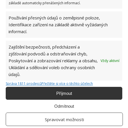
socialismu: Tehdejší řidiči musí získat 10 z 10
základě automaticky přenášených informací.
bodů
6.5.2026
Používání přesných údajů o zeměpisné poloze,
Identifikace zařízení na základě aktivně vyžádaných
informací.
Zajištění bezpečnosti, předcházení a
ŽHAVÉ NOVINKY
zjišťování podvodů a odstraňování chyb,
Poskytování a zobrazování reklamy a obsahu,
Vždy aktivní
Tyto rostliny odpuzují klíšťata. Ujistěte se, že je
Ukládání a sdělování voleb ochrany osobních
máte na zahrádce
údajů.
7.8.2026
Správa 1811 prodejců
Přečtěte si více o těchto účelech
Příjmout
Pokojové rostliny pro začátečníky, které jsou
nenáročné a něco vydrží
7.8.2026
Odmítnout
Spravovat možnosti
Využití dešťové vody v domácnosti: Tři
způsoby, jak její měkkost promění váš úklid