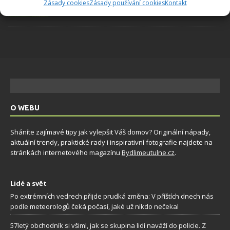
Zásady cookies
Zásady používání cookies
Kontakt
7.8.2026
O WEBU
Sháníte zajímavé tipy jak vylepšit Váš domov? Originální nápady,
aktuální trendy, praktické rady i inspirativní fotografie najdete na
stránkách internetového magazínu
Bydlimeutulne.cz
.
Lidé a svět
Po extrémních vedrech přijde prudká změna: V příštích dnech nás
podle meteorologů čeká počasí, jaké už nikdo nečekal
57letý obchodník si všiml, jak se skupina lidí naváží do policie. Z