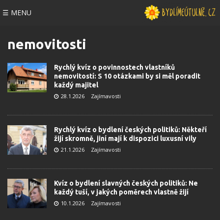
☰ MENU
nemovitosti
Rychlý kvíz o povinnostech vlastníků
nemovitostí: S 10 otázkami by si měl poradit
každý majitel
28.1.2026
Zajímavosti
Rychlý kvíz o bydlení českých politiků: Někteří
žijí skromně, jiní mají k dispozici luxusní vily
21.1.2026
Zajímavosti
Kvíz o bydlení slavných českých politiků: Ne
každý tuší, v jakých poměrech vlastně žijí
10.1.2026
Zajímavosti