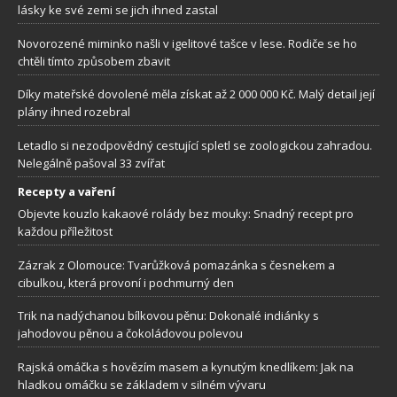
lásky ke své zemi se jich ihned zastal
Novorozené miminko našli v igelitové tašce v lese. Rodiče se ho
chtěli tímto způsobem zbavit
Díky mateřské dovolené měla získat až 2 000 000 Kč. Malý detail její
plány ihned rozebral
Letadlo si nezodpovědný cestující spletl se zoologickou zahradou.
Nelegálně pašoval 33 zvířat
Recepty a vaření
Objevte kouzlo kakaové rolády bez mouky: Snadný recept pro
každou příležitost
Zázrak z Olomouce: Tvarůžková pomazánka s česnekem a
cibulkou, která provoní i pochmurný den
Trik na nadýchanou bílkovou pěnu: Dokonalé indiánky s
jahodovou pěnou a čokoládovou polevou
Rajská omáčka s hovězím masem a kynutým knedlíkem: Jak na
hladkou omáčku se základem v silném vývaru