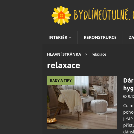
INTERIÉR
REKONSTRUKCE
Z
HLAVNÍ STRÁNKA
relaxace
relaxace
Dár
RADY A TIPY
hyg
9.1
Co mů
pohod
ještě
příst
dánsk