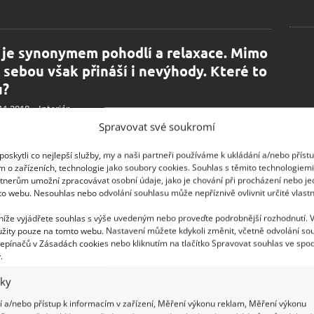
 je synonymem pohodlí a relaxace. Mimo
é sebou však přináší i nevýhody. Které to
u?
11.2018
Interiér
Spravovat své soukromí
vat tančící plamínky, cítit vůni dřeva, poslouchat pukání
ek, užívat si příjemného tepla, to je patrně ta největší
oskytli co nejlepší služby, my a naši partneři používáme k ukládání a/nebo příst
tika, kterou si člověk může dopřát v pohodlí svého
m o zařízeních, technologie jako soubory cookies. Souhlas s těmito technologiem
a. Už to je pro mnohé důvod, proč si
tnerům umožní zpracovávat osobní údaje, jako je chování při procházení nebo j
to webu. Nesouhlas nebo odvolání souhlasu může nepříznivě ovlivnit určité vlastn
 níže vyjádřete souhlas s výše uvedeným nebo proveďte podrobnější rozhodnutí. 
a do postele. Konec výmluv, že nemáte
žity pouze na tomto webu. Nastavení můžete kdykoli změnit, včetně odvolání so
 na cvičení!
epínačů v Zásadách cookies nebo kliknutím na tlačítko Spravovat souhlas ve spod
.
10.2018
Ložnice
iky
o tom, že jóga se dá cvičit i v posteli a dokonce se to vřele
učuje? Ať už ráno na protažení těla a nastartování se
 a/nebo přístup k informacím v zařízení, Měření výkonu reklam, Měření výkonu
 večer před spaním, pro celkové zklidnění a přípravu na