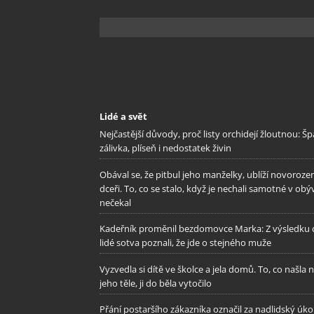
Lidé a svět
Nejčastější důvody, proč listy orchidejí žloutnou: Š
zálivka, plíseň i nedostatek živin
Obával se, že pitbul jeho manželky, ublíží novoroze
dceři. To, co se stalo, když je nechali samotné v obý
nečekal
Kadeřník proměnil bezdomovce Marka: Z výsledku c
lidé sotva poznali, že jde o stejného muže
Vyzvedla si dítě ve školce a jela domů. To, co našla 
jeho těle, ji do běla vytočilo
Přání postaršího zákazníka označil za nadlidský úkol