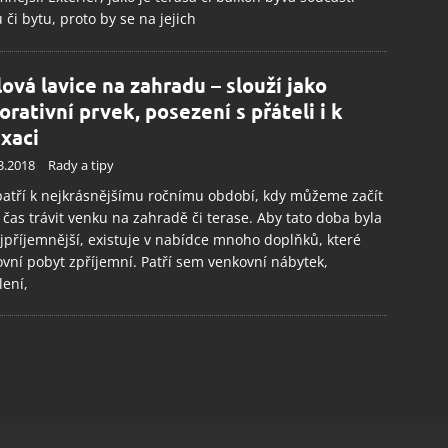
či bytu, proto by se na jejich
lová lavice na zahradu – slouží jako
orativní prvek, posezení s přáteli i k
axaci
3.2018
Rady a tipy
patří k nejkrásnějšímu ročnímu období, kdy můžeme začít
 čas trávit venku na zahradě či terase. Aby tato doba byla
jpříjemnější, existuje v nabídce mnoho doplňků, které
vní pobyt zpříjemní. Patří sem venkovní nábytek,
lení,