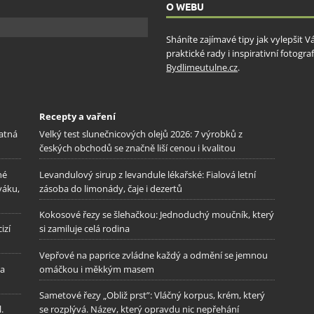
O WEBU
Sháníte zajímavé tipy jak vylepšit 
praktické rady i inspirativní fotog
Bydlimeutulne.cz
.
Recepty a vaření
patná
Velký test slunečnicových olejů 2026: 7 výrobků z
českých obchodů se značně liší cenou i kvalitou
né
Levandulový sirup z levandule lékařské: Fialová letní
váku,
zásoba do limonády, čaje i dezertů
Kokosové řezy se šlehačkou: Jednoduchý moučník, který
izí
si zamiluje celá rodina
Vepřové na paprice zvládne každý a odmění se jemnou
na
omáčkou i měkkým masem
Sametové řezy „Obliž prst”: Vláčný korpus, krém, který
.
se rozplývá. Název, který opravdu nic nepřehání