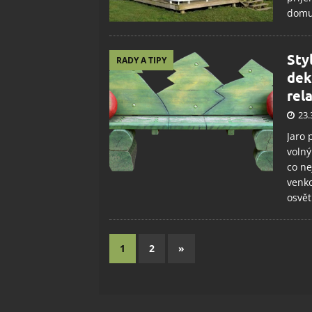
domu 
Sty
RADY A TIPY
dek
rel
23.
Jaro 
volný
co ne
venko
osvět
1
2
»