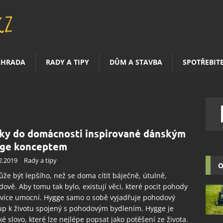
AHRADA
RADY A TIPY
DŮM A STAVBA
SPOTŘEBIT
ky do domácnosti inspirované dánským
ge konceptem
2.2019
Rady a tipy
O
že být lepšího, než se doma cítit báječně, útulně,
ově. Aby tomu tak bylo, existují věci, které pocit pohody
 více umocní. Hygge samo o sobě vyjadřuje pohodový
up k životu spojený s pohodovým bydlením. Hygge je
é slovo, které lze nejlépe popsat jako potěšení ze života.