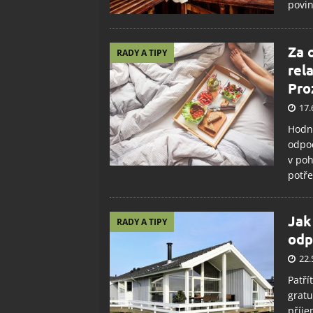
povin
Za 
RADY A TIPY
rel
Pro
17.
Hodně
odpoč
v poh
potře
Jak
RADY A TIPY
odp
22.
Patří
gratu
příje