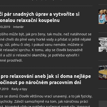
čí pár snadných úprav a vytvoříte si
onalou relaxační koupelnu
10.2019
Interiér
pšího může být, jak pro ženy, tak muže, než natáhnout se
lné chvíli do plné vany horké vody a přidat si ještě nějaké
ky, sůl, pěnu či olej. I pokud vanu nemáte, můžete si
t relaxační sprchu. K tomu, aby se člověk bezvadně
il a užil si relaxační okamžiky, je potřeba vytvořit i
mné prostředí.
 pro relaxování aneb jak si doma nejlépe
očinout po náročném pracovním dni
7.2019
Rady a tipy
ce se domů člověk většinou vrací unavený, a to jak fyzicky,
sychicky. Záleží samozřejmě na tom, jak náročnou práci
á. Nicméně vždy je potřeba načerpat nové síly. Vypnout,