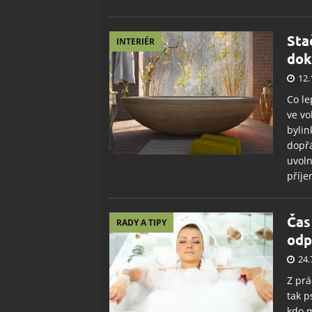
Sta
INTERIÉR
dok
12.
Co le
ve vo
bylin
dopřá
uvoln
příje
Čas
RADY A TIPY
odp
24.
Z prá
tak p
kdo m