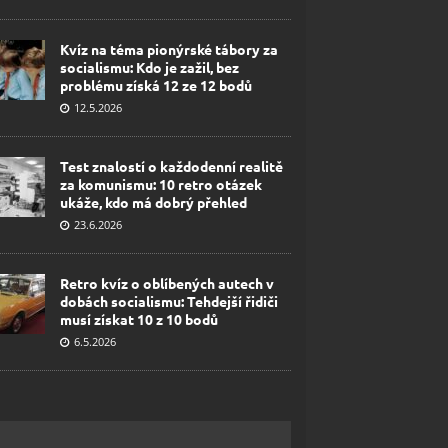
Kvíz na téma pionýrské tábory za
socialismu: Kdo je zažil, bez
problému získá 12 ze 12 bodů
12.5.2026
Test znalostí o každodenní realitě
za komunismu: 10 retro otázek
ukáže, kdo má dobrý přehled
23.6.2026
Retro kvíz o oblíbených autech v
dobách socialismu: Tehdejší řidiči
musí získat 10 z 10 bodů
6.5.2026