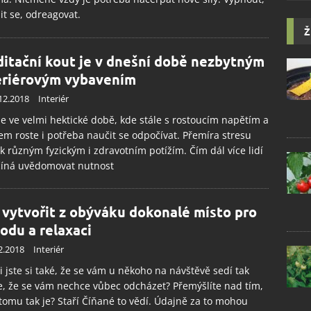
it se, odreagovat.
Ž
itační kout je v dnešní době nezbytným
eriérovým vybavením
12.2018
Interiér
e ve velmi hektické době, kde stále s rostoucím napětím a
em roste i potřeba naučit se odpočívat. Přemíra stresu
k různým fyzickým i zdravotním potížím. Čím dál více lidí
číná uvědomovat nutnost
 vytvořit z obýváku dokonalé místo pro
odu a relaxaci
2.2018
Interiér
i jste si také, že se vám u někoho na návštěvě sedí tak
, že se vám nechce vůbec odcházet? Přemýšlíte nad tím,
tomu tak je? Staří Číňané to vědí. Údajně za to mohou