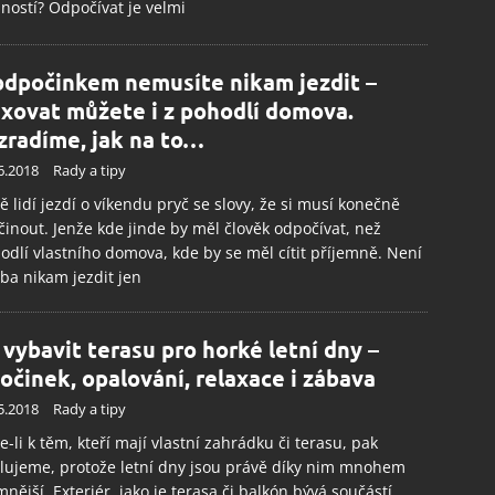
ností? Odpočívat je velmi
odpočinkem nemusíte nikam jezdit –
axovat můžete i z pohodlí domova.
zradíme, jak na to…
6.2018
Rady a tipy
 lidí jezdí o víkendu pryč se slovy, že si musí konečně
inout. Jenže kde jinde by měl člověk odpočívat, než
odlí vlastního domova, kde by se měl cítit příjemně. Není
ba nikam jezdit jen
 vybavit terasu pro horké letní dny –
očinek, opalování, relaxace i zábava
5.2018
Rady a tipy
te-li k těm, kteří mají vlastní zahrádku či terasu, pak
lujeme, protože letní dny jsou právě díky nim mnohem
mnější. Exteriér, jako je terasa či balkón bývá součástí