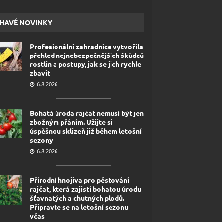
HAVÉ NOVINKY
Profesionální zahradnice vytvořila
přehled nejnebezpečnějších škůdců
rostlin a postupy, jak se jich rychle
zbavit
6.8.2026
Bohatá úroda rajčat nemusí být jen
zbožným přáním. Užijte si
úspěšnou sklizeň již během letošní
sezony
6.8.2026
Přírodní hnojiva pro pěstování
rajčat, která zajistí bohatou úrodu
šťavnatých a chutných plodů.
Připravte se na letošní sezonu
včas