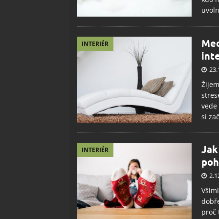
uvoln
Med
INTERIÉR
int
23.
Žijem
stres
vede 
si za
Jak
INTERIÉR
poh
2.1
Všiml
dobře
proč 