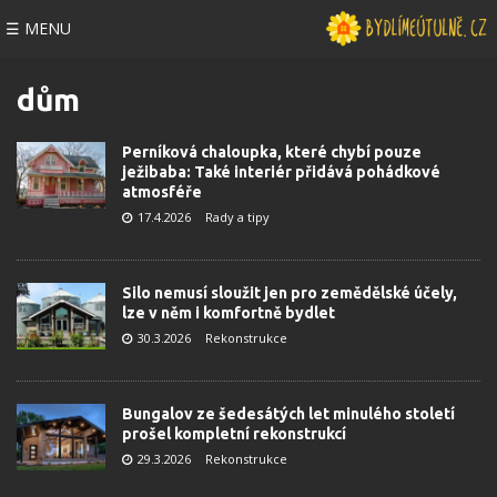
☰ MENU
dům
Perníková chaloupka, které chybí pouze
ježibaba: Také interiér přidává pohádkové
atmosféře
17.4.2026
Rady a tipy
Silo nemusí sloužit jen pro zemědělské účely,
lze v něm i komfortně bydlet
30.3.2026
Rekonstrukce
Bungalov ze šedesátých let minulého století
prošel kompletní rekonstrukcí
29.3.2026
Rekonstrukce