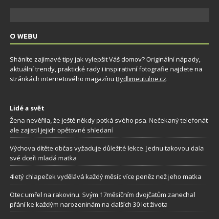
O WEBU
Sháníte zajímavé tipy jak vylepšit Váš domov? Originální nápady,
aktuální trendy, praktické rady i inspirativní fotografie najdete na
stránkách internetového magazínu
Bydlimeutulne.cz
.
Lidé a svět
Žena nevěřila, že ještě někdy potká svého psa. Nečekaný telefonát
ale zajistil jejich opětovné shledaní
Výchova dítěte občas vyžaduje důležité lekce. Jednu takovou dala
své dceři mladá matka
4letý chlapeček vydělává každý měsíc více peněz než jeho matka
Otec umřel na rakovinu. Svým 17měsíčním dvojčatům zanechal
přání ke každým narozeninám na dalších 30 let života