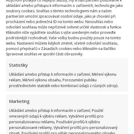
Abychom poskytli co nejlepší služby, my a naši partneři používáme k
ukládání a/nebo přístupu k informacím o zařízeních, technologie jako
Muž zdědil 160 let starou ruinu. Kompletní
soubory cookies. Souhlas s těmito technologiemi nám a našim
renovace mu změnila život
partnerům umožní zpracovávat osobní údaje, jako je chování při
19.3.2026
Rekonstrukce
procházení nebo jedinečná ID na tomto webu. Nesouhlas nebo
odvolání souhlasu může nepříznivě ovlivnit určité vlastnosti a funkce.
Kliknutím níže vyjádřete souhlas s výše uvedeným nebo proveďte
podrobnější rozhodnutí. Vaše volby budou použity pouze na tomto
webu. Nastavení můžete kdykoli změnit, včetně odvolání souhlasu,
«
1
2
3
…
36
»
pomocí přepínačů v Zásadách cookies nebo kliknutím na tlačítko
Spravovat souhlas ve spodní části obrazovky.
Statistiky
Ukládání a/nebo přístup k informacím v zařízení, Měření výkonu
reklam, Měření výkonu obsahu, Porozumění publiku
prostřednictvím statistik nebo kombinací údajů z různých zdrojů.
Marketing
OBLÍBENÉ ČLÁNKY
Ukládání a/nebo přístup k informacím v zařízení, Použití
omezených údajů k výběru reklam, Vytváření profilů pro
Pokuta až 10 000 Kč hrozí za nesprávné sekání i
personalizovanou reklamu, Používání profilů k výběru
nesekání trávy. Záleží i na prostředku a lokaci
personalizované reklamy, Vytváření profilů pro personalizovaný
1.6.2026
obsah, Používání profilů pro výběr personalizovaného obsahu,