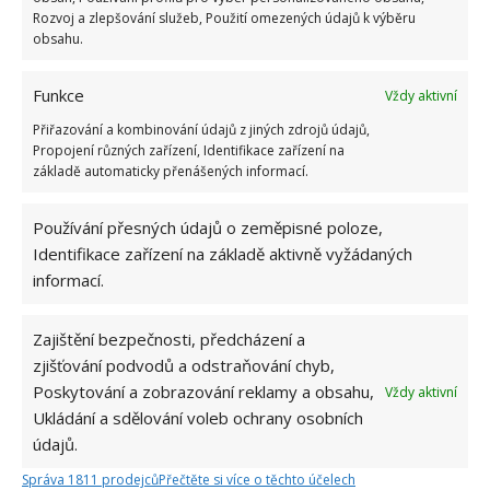
Rozvoj a zlepšování služeb, Použití omezených údajů k výběru
obsahu.
Kvíz na téma pionýrské tábory za socialismu:
Kdo je zažil, bez problému získá 12 ze 12 bodů
Funkce
Vždy aktivní
12.5.2026
Přiřazování a kombinování údajů z jiných zdrojů údajů,
Propojení různých zařízení, Identifikace zařízení na
Test znalostí o každodenní realitě za
základě automaticky přenášených informací.
komunismu: 10 retro otázek ukáže, kdo má
dobrý přehled
23.6.2026
Používání přesných údajů o zeměpisné poloze,
Identifikace zařízení na základě aktivně vyžádaných
informací.
Retro kvíz o oblíbených autech v dobách
socialismu: Tehdejší řidiči musí získat 10 z 10
bodů
Zajištění bezpečnosti, předcházení a
6.5.2026
zjišťování podvodů a odstraňování chyb,
Poskytování a zobrazování reklamy a obsahu,
Vždy aktivní
Ukládání a sdělování voleb ochrany osobních
údajů.
Správa 1811 prodejců
Přečtěte si více o těchto účelech