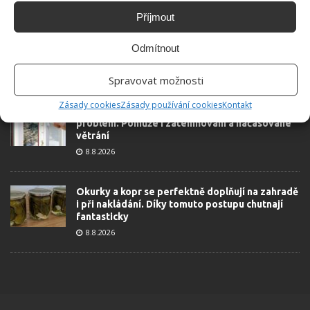
ŽHAVÉ NOVINKY
Příjmout
Mouchy raději poletí o domácnost dále. Kromě
Odmítnout
chemikálií je odpudí i citron s hřebíčkem
8.8.2026
Spravovat možnosti
Zásady cookies
Zásady používání cookies
Kontakt
Díky vhodné přípravě nebudou letní horka
problém. Pomůže i zatemňování a načasované
větrání
8.8.2026
Okurky a kopr se perfektně doplňují na zahradě
i při nakládání. Díky tomuto postupu chutnají
fantasticky
8.8.2026