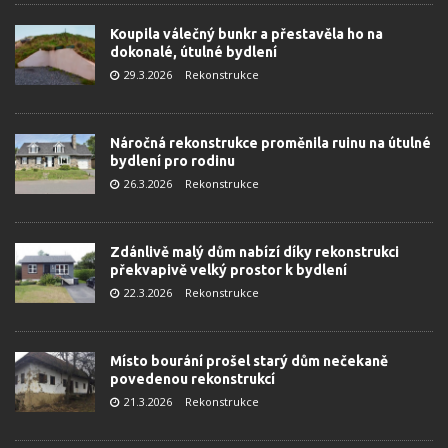
Koupila válečný bunkr a přestavěla ho na
dokonalé, útulné bydlení
29.3.2026
Rekonstrukce
Náročná rekonstrukce proměnila ruinu na útulné
bydlení pro rodinu
26.3.2026
Rekonstrukce
Zdánlivě malý dům nabízí díky rekonstrukci
překvapivě velký prostor k bydlení
22.3.2026
Rekonstrukce
Místo bourání prošel starý dům nečekaně
povedenou rekonstrukcí
21.3.2026
Rekonstrukce