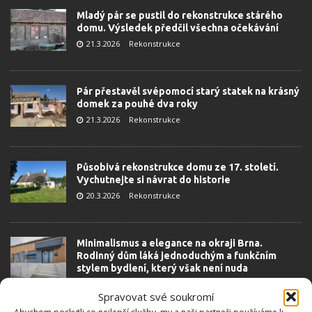
Mladý pár se pustil do rekonstrukce stárého
domu. Výsledek předčil všechna očekávání
21.3.2026
Rekonstrukce
Pár přestavěl svépomocí starý statek na krásný
domek za pouhé dva roky
21.3.2026
Rekonstrukce
Působivá rekonstrukce domu ze 17. století.
Vychutnejte si návrat do historie
20.3.2026
Rekonstrukce
Minimalismus a elegance na okraji Brna.
Rodinný dům láká jednoduchým a funkčním
stylem bydlení, který však není nuda
19.3.2026
Rekonstrukce
Spravovat své soukromí