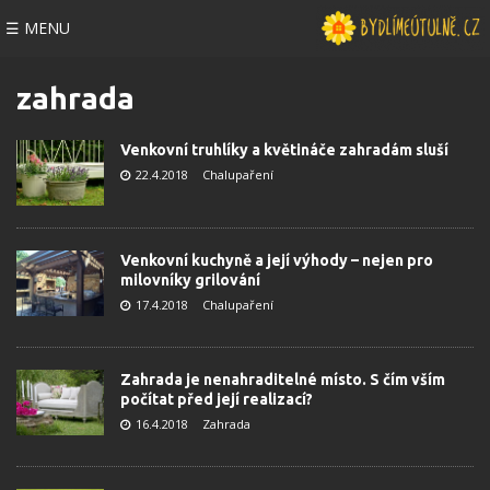
☰ MENU
zahrada
Venkovní truhlíky a květináče zahradám sluší
22.4.2018
Chalupaření
Venkovní kuchyně a její výhody – nejen pro
milovníky grilování
17.4.2018
Chalupaření
Zahrada je nenahraditelné místo. S čím vším
počítat před její realizací?
16.4.2018
Zahrada