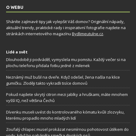
O WEBU
Sháníte zajímavé tipy jak vylepšit Váš domov? Originální nápady,
aktuální trendy, praktické rady i inspirativní fotografie najdete na
stránkách internetového magazínu
Bydlimeutulne.cz
.
Lidé a svět
Dlouhodobě ji podváděl, vymyslela mu pomstu. Každý večer si na
plochu telefonu přidala fotku jedné z milenek
Neznámý muž bušil na dveře. Když odešel, žena našla na klice
gumičku. Zloději takto vykradli tisíce domovů
Pokud najdete skrytý citron mezi jablky a hruškami, máte mnohem
vyšší IQ, než většina Čechů
Dívenku museli uvést do kontrolovaného kómatu kvůli zlozvyku,
kterému propadlo mnoho mladých lidí
Zoufalý chlapec musel prokázat nesmírnou pohotovost útěkem do
vody, když ho naháněla smečka divokých psů