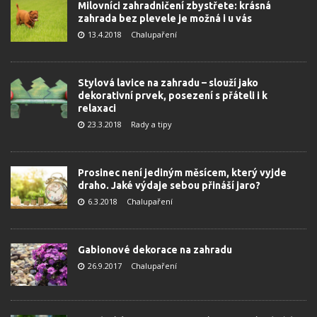
Milovníci zahradničení zbystřete: krásná
zahrada bez plevele je možná i u vás
13.4.2018
Chalupaření
Stylová lavice na zahradu – slouží jako
dekorativní prvek, posezení s přáteli i k
relaxaci
23.3.2018
Rady a tipy
Prosinec není jediným měsícem, který vyjde
draho. Jaké výdaje sebou přináší jaro?
6.3.2018
Chalupaření
Gabionové dekorace na zahradu
26.9.2017
Chalupaření