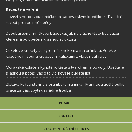
Recepty a vaření
Hovězí s houbovou omáčkou a karlovarským knedlíkem: Tradiční
recept pro rodinné obědy
Dvoubarevná hrníčková bábovka: Jak na vláčné těsto bez vážení,
které má po upečení krásnou strukturu
Cuketové krokety se sýrem, česnekem a majoránkou: Potěšte
každého mlsouna křupavými kuličkami z vlastní zahrady
Moravské koláče z kynutého těsta s tvarohem a povidly: Upečte je
s láskou a potěší vás o to víc, když je budete jíst
Zlatavá kuřecí stehna s bramborem a mrkví: Marináda udělá půlku
práce za vás, zbytek zvládne trouba
REDAKCE
KONTAKT
ZÁSADY POUŽÍVÁNÍ COOKIES