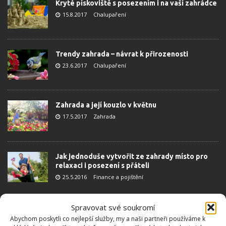
Kryté pískoviště s posezením i na vaší zahrádce
15.8.2017
Chalupaření
Trendy zahrada – návrat k přirozenosti
23.6.2017
Chalupaření
Zahrada a její kouzlo v květnu
17.5.2017
Zahrada
Jak jednoduše vytvořit ze zahrady místo pro
relaxaci i posezení s přáteli
25.5.2016
Finance a pojištění
Spravovat své soukromí
ZAHRADA VE SVAHU
Abychom poskytli co nejlepší služby, my a naši partneři používáme k
7.4.2016
Zahrada