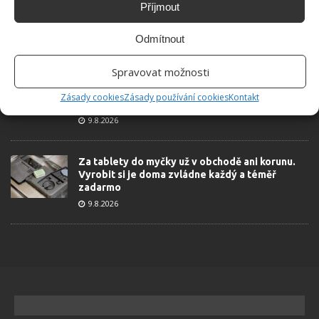
Příjmout
je odpudí i jablečný ocet a přípravek na mytí
nádobí
9.8.2026
Odmítnout
Spravovat možnosti
Díky chytrému zavlažovacímu systému bude o
zahrádku postaráno. Hlavní roli hrají plastové
Zásady cookies
Zásady používání cookies
Kontakt
lahve
9.8.2026
Za tablety do myčky už v obchodě ani korunu.
Vyrobit si je doma zvládne každý a téměř
zadarmo
9.8.2026