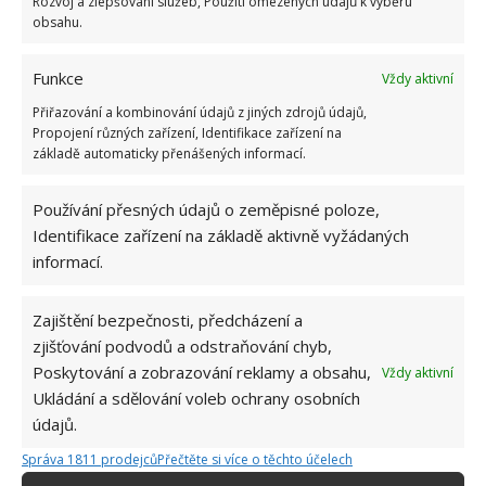
Rozvoj a zlepšování služeb, Použití omezených údajů k výběru
obsahu.
12.5.2026
Funkce
Vždy aktivní
Test znalostí o každodenní realitě za
komunismu: 10 retro otázek ukáže, kdo má
Přiřazování a kombinování údajů z jiných zdrojů údajů,
dobrý přehled
Propojení různých zařízení, Identifikace zařízení na
23.6.2026
základě automaticky přenášených informací.
Používání přesných údajů o zeměpisné poloze,
Retro kvíz o oblíbených autech v dobách
Identifikace zařízení na základě aktivně vyžádaných
socialismu: Tehdejší řidiči musí získat 10 z 10
bodů
informací.
6.5.2026
Zajištění bezpečnosti, předcházení a
zjišťování podvodů a odstraňování chyb,
Poskytování a zobrazování reklamy a obsahu,
Vždy aktivní
Ukládání a sdělování voleb ochrany osobních
údajů.
ŽHAVÉ NOVINKY
Správa 1811 prodejců
Přečtěte si více o těchto účelech
Po ovocných muškách nezbyde ani stopa. Hravě