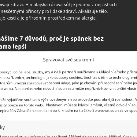
ívají zdraví. Himálajská růžová sůl je jednou z nejčistších
s nesčetnými přínosy pro lidské zdraví. Alkalizuje tělo,
uje kosti a je přírodním prostředkem na alergie,
nášíme 7 důvodů, proč je spánek bez
ama lepší
11.2018
Ložnice
Spravovat své soukromí
 je na čase, abyste udělali malou změnu a začali
oň čas od času spát na Adama a Evu. Proč je nahota
oskytli co nejlepší služby, my a naši partneři používáme k ukládání a/nebo příst
m o zařízeních, technologie jako soubory cookies. Souhlas s těmito technologiem
? V širokém spektru různých moderních hitů je tento asi
tnerům umožní zpracovávat osobní údaje, jako je chování při procházení nebo j
epší. Nahota má mnoho
to webu. Nesouhlas nebo odvolání souhlasu může nepříznivě ovlivnit určité vlastn
 níže vyjádřete souhlas s výše uvedeným nebo proveďte podrobnější rozhodnutí. 
ůžete usnout nebo se často budíte?
žity pouze na tomto webu. Nastavení můžete kdykoli změnit, včetně odvolání so
epínačů v Zásadách cookies nebo kliknutím na tlačítko Spravovat souhlas ve spod
ktronika může stát za problémy s vaším
.
ánkem
iky
11.2018
Ložnice
 a/nebo přístup k informacím v zařízení, Měření výkonu reklam, Měření výkonu