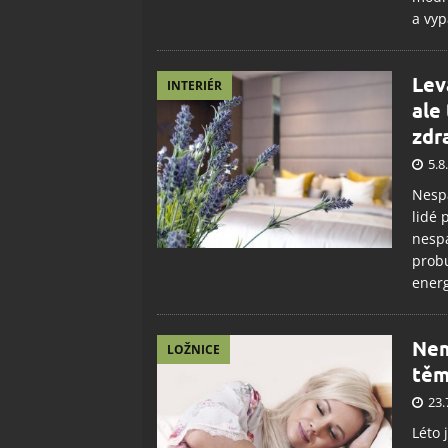
a vyp
Lev
INTERIÉR
ale
zdr
5.8
Nespa
lidé 
nespa
probu
energ
Nem
LOŽNICE
těm
23.
Léto 