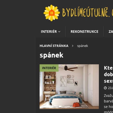
INTERIÉR
REKONSTRUKCE
Z
HLAVNÍ STRÁNKA
spánek
spánek
Kte
INTERIÉR
dob
sex
23.
Zvažu
barvá
se ho
módní