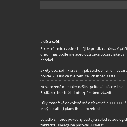
Lidé a svět
Po extrémních vedrech přijde prudká změna: V příš
dnech nás podle meteorologů čeká počasí, jaké už 
nečekal
57letý obchodník si všiml, jak se skupina lidí naváží
policie. Z lásky ke své zemi se jich ihned zastal
Novorozené miminko našli v igelitové tašce v lese.
Rodiče se ho chtěli tímto způsobem zbavit
Díky mateřské dovolené měla získat až 2 000 000 Kč
Malý detail její plány ihned rozebral
Letadlo si nezodpovědný cestující spletl se zoologi
zahradou. Nelegálně pašoval 33 zvířat