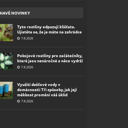
HAVÉ NOVINKY
Tyto rostliny odpuzují klíšťata.
Ujistěte se, že je máte na zahrádce
7.8.2026
Pokojové rostliny pro začátečníky,
které jsou nenáročné a něco vydrží
7.8.2026
Využití dešťové vody v
domácnosti: Tři způsoby, jak její
měkkost promění váš úklid
7.8.2026