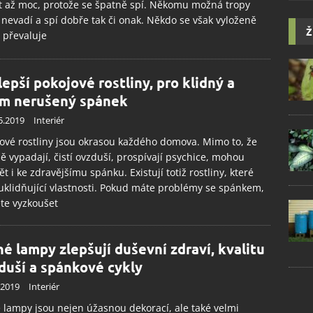
t až moc, protože se špatně spí. Někomu možná tropy
š nevadí a spí dobře tak či onak. Někdo se však vyloženě
Ž
, převaluje
lepší pokojové rostliny, pro klidný a
ím nerušený spánek
5.2019
Interiér
ové rostliny jsou okrasou každého domova. Mimo to, že
ě vypadají, čistí ovzduší, prospívají psychice, mohou
ět i ke zdravějšímu spánku. Existují totiž rostliny, které
uklidňující vlastnosti. Pokud máte problémy se spánkem,
te vyzkoušet
né lampy zlepšují duševní zdraví, kvalitu
duší a spánkové cykly
.2019
Interiér
 lampy jsou nejen úžasnou dekorací, ale také velmi