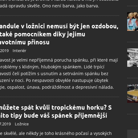
adá opravdu skvěle. Ono není barva, jako barva.
andule v ložnici nemusí být jen ozdobou,
 také pomocníkem díky jejímu
avotnímu přínosu
.2019
Interiér
vost je velmi nepříjemná porucha spánku, při které mají
problémy s klidným, hlubokým spánkem. Lidé trpící
vostí čelí potížím s usnutím a setrváním spánku bez
zení v noci. Po nespavosti obvykle nastupuje úbytek
ie, ospalost, únava, podrážděnost a depresivní nálada.
ůžete spát kvůli tropickému horku? S
ito tipy bude váš spánek příjemnější
7.2019
Ložnice
je skvělé, ale někdy je toho krásného počasí a vysokých