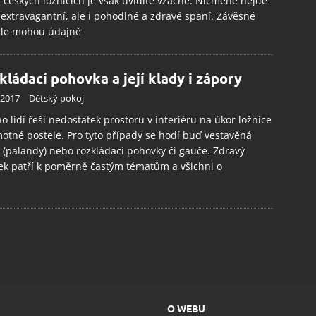
V českých ložnicích je však uvidíte vzácně. Nicméně nejde
 extravagantní, ale i pohodlné a zdravé spaní. Závěsné
ele mohou údajně
kládací pohovka a její klady i zápory
.2017
Dětský pokoj
 lidí řeší nedostatek prostoru v interiéru na úkor ložnice
otné postele. Pro tyto případy se hodí buď vestavěná
 (palandy) nebo rozkládací pohovky či gauče. Zdravý
k patří k poměrně častým tématům a všichni o
O WEBU