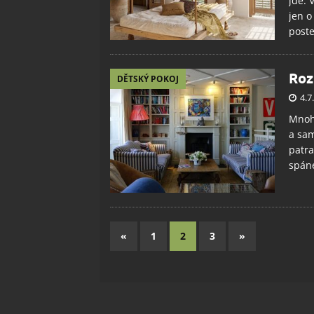
jde. 
jen o
post
Roz
DĚTSKÝ POKOJ
4.7
Mnoho
a sam
patra
spáne
«
1
2
3
»