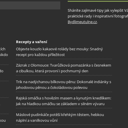
Sháníte zajímavé tipy jak vylepšit 
praktické rady i inspirativní fotog
Bydlimeutulne.cz
.
Recepty a vaření
tích
Objevte kouzlo kakaové rolády bez mouky: Snadný
nikdo
recept pro každou příležitost
Zázrak z Olomouce: Tvarůžková pomazánka s česnekem
 do
a cibulkou, která provoní i pochmurný den
Trik na nadýchanou bílkovou pěnu: Dokonalé indiánky s
jahodovou pěnou a čokoládovou polevou
Rajská omáčka s hovězím masem a kynutým knedlíkem:
.
Jak na hladkou omáčku se základem v silném vývaru
Máslové pudinkáče potěší křehkým těstem, hebkou
ckou
náplní a vanilkovou vůní