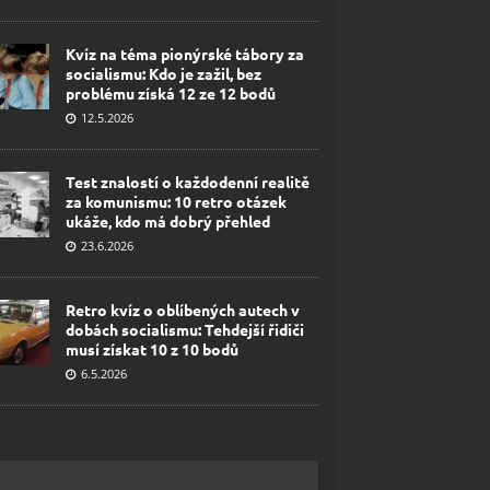
Kvíz na téma pionýrské tábory za
socialismu: Kdo je zažil, bez
problému získá 12 ze 12 bodů
12.5.2026
Test znalostí o každodenní realitě
za komunismu: 10 retro otázek
ukáže, kdo má dobrý přehled
23.6.2026
Retro kvíz o oblíbených autech v
dobách socialismu: Tehdejší řidiči
musí získat 10 z 10 bodů
6.5.2026