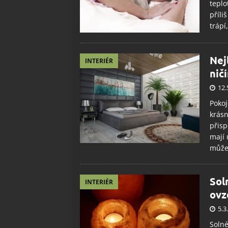
teplo
příli
trápí
Nej
INTERIÉR
nič
12.
Pokoj
krásn
přisp
mají 
může
Sol
INTERIÉR
ovz
5.3
Solné