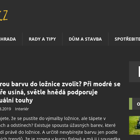
AHRADA
RADY A TIPY
DŮM A STAVBA
SPOTŘEBIT
rou barvu do ložnice zvolit? Při modré se
ře usíná, světle hnědá podporuje
uální touhy
O
8.2019
Interiér
jete, že se pustíte do výmalby ložnice, ale tápete v
ch a odstínech? Existuje spousta úžasných barev, které
dí právě do ložnice. A určitě nevybírejte barvu jen podle
ch trendů, že je zrovna v kurzu fialová a má ji i sousedka