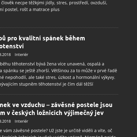
ní a sdělování voleb ochrany osobních údajů.
 člověk necpe těžkými jídly, stres, prostředí, ovzduší,
tní postel, rošt a matrace plus
ipů pro kvalitní spánek během
otenství
8.2018
Interiér
běhu těhotenství bývá žena více unavená, ospalá a
ta spánku se ještě zhorší. Většinou za to může v prvé řadě
né nepohodlí, ale také stres, úzkost a hormonální výkyvy.
bývajícím stupněm těhotenství je čím dál těžší
nek ve vzduchu – závěsné postele jsou
ím v českých ložnicích výjimečný jev
8.2018
Interiér
se vám závěsné postele? Už jste je určitě viděli a víte, oč