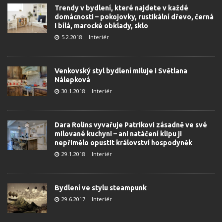
Trendy v bydlení, které najdete v každé
domácnosti – pokojovky, rustikální dřevo, černá
i bílá, marocké obklady, sklo
5.2.2018
Interiér
Venkovský styl bydlení miluje i Světlana
Nálepková
30.1.2018
Interiér
Dara Rolins vyvařuje Patrikovi zásadně ve své
milované kuchyni – ani natáčení klipu ji
nepřimělo opustit království hospodyněk
29.1.2018
Interiér
Bydlení ve stylu steampunk
29.6.2017
Interiér