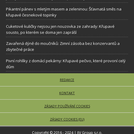
Pikantní pánev s mletým masem a zeleninou: Šťavnatá směs na
křupavé česnekové topinky
Cuketové kuličky nejsou jen nouzovka ze zahrady: Křupavé
sousto, po kterém se doma jen zapráší
Zavařená dýně do moučníků: Zimní zásoba bez konzervantů a
zbytečné práce
Pivní rohlíky z domácí pekárny: Křupavé pečivo, které provoní celý
dům
REDAKCE
KONTAKT
ZÁSADY POUŽÍVÁNÍ COOKIES
ZÁSADY COOKIES (EU)
Copyright © 2016 - 2024 | JJV Group s.r.o.