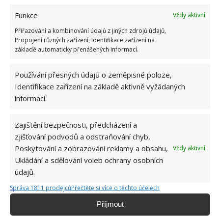
komunismu: 10 retro otázek ukáže, kdo má
Funkce
Vždy aktivní
dobrý přehled
23.6.2026
Přiřazování a kombinování údajů z jiných zdrojů údajů,
Propojení různých zařízení, Identifikace zařízení na
základě automaticky přenášených informací.
Retro kvíz o oblíbených autech v dobách
socialismu: Tehdejší řidiči musí získat 10 z 10
Používání přesných údajů o zeměpisné poloze,
bodů
Identifikace zařízení na základě aktivně vyžádaných
6.5.2026
informací.
Zajištění bezpečnosti, předcházení a
zjišťování podvodů a odstraňování chyb,
Poskytování a zobrazování reklamy a obsahu,
Vždy aktivní
ŽHAVÉ NOVINKY
Ukládání a sdělování voleb ochrany osobních
údajů.
Bohatá úroda rajčat nemusí být jen zbožným
přáním. Užijte si úspěšnou sklizeň již během
Správa 1811 prodejců
Přečtěte si více o těchto účelech
letošní sezony
Příjmout
6.8.2026