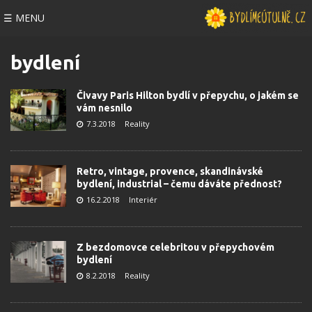
☰ MENU
bydlení
Čivavy Paris Hilton bydlí v přepychu, o jakém se
vám nesnilo
7.3.2018
Reality
Retro, vintage, provence, skandinávské
bydlení, industrial – čemu dáváte přednost?
16.2.2018
Interiér
Z bezdomovce celebritou v přepychovém
bydlení
8.2.2018
Reality