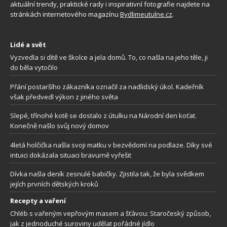
aktuální trendy, praktické rady i inspirativní fotografie najdete na
stránkách internetového magazínu
Bydlimeutulne.cz
.
Lidé a svět
Vyzvedla si dítě ve školce a jela domů. To, co našla na jeho těle, ji
do běla vytočilo
Přání postaršího zákazníka označil za nadlidský úkol. Kadeřník
však předvedl výkon z jiného světa
Slepé, třínohé kotě se dostalo z útulku na Národní den koťat.
Konečně našlo svůj nový domov
4letá holčička našla svoji matku v bezvědomí na podlaze. Díky své
intuici dokázala situaci bravurně vyřešit
Dívka našla deník zesnulé babičky. Zjistila tak, že byla svědkem
jejích prvních dětských kroků
Recepty a vaření
Chléb s vařeným vepřovým masem a šťávou: Staročeský způsob,
jak z jednoduché suroviny udělat pořádné jídlo