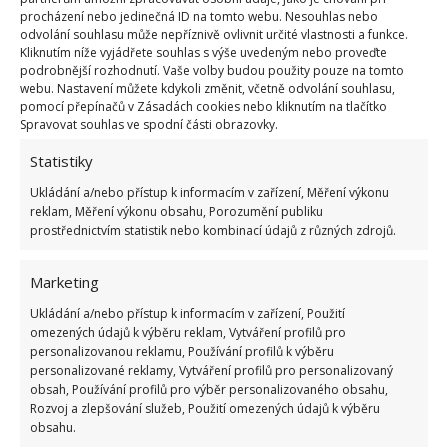
«
1
…
48
49
procházení nebo jedinečná ID na tomto webu. Nesouhlas nebo
odvolání souhlasu může nepříznivě ovlivnit určité vlastnosti a funkce.
Kliknutím níže vyjádřete souhlas s výše uvedeným nebo proveďte
podrobnější rozhodnutí. Vaše volby budou použity pouze na tomto
webu. Nastavení můžete kdykoli změnit, včetně odvolání souhlasu,
pomocí přepínačů v Zásadách cookies nebo kliknutím na tlačítko
Spravovat souhlas ve spodní části obrazovky.
Statistiky
Ukládání a/nebo přístup k informacím v zařízení, Měření výkonu
OBLÍBENÉ ČLÁNKY
reklam, Měření výkonu obsahu, Porozumění publiku
prostřednictvím statistik nebo kombinací údajů z různých zdrojů.
Pokuta až 10 000 Kč hrozí za nesprávné sekání i
nesekání trávy. Záleží i na prostředku a lokaci
Marketing
1.6.2026
Ukládání a/nebo přístup k informacím v zařízení, Použití
omezených údajů k výběru reklam, Vytváření profilů pro
Kvíz na téma pionýrské tábory za socialismu:
personalizovanou reklamu, Používání profilů k výběru
Kdo je zažil, bez problému získá 12 ze 12 bodů
personalizované reklamy, Vytváření profilů pro personalizovaný
12.5.2026
obsah, Používání profilů pro výběr personalizovaného obsahu,
Rozvoj a zlepšování služeb, Použití omezených údajů k výběru
obsahu.
Test znalostí o každodenní realitě za