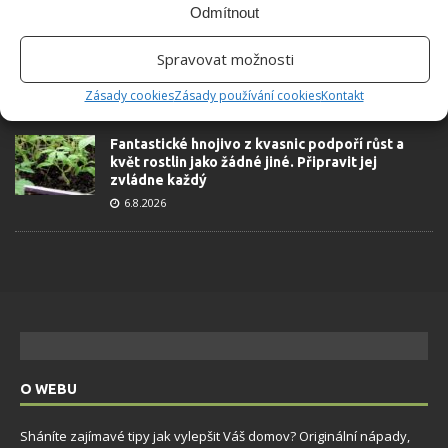
Odmítnout
Přírodní hnojiva pro pěstování rajčat, která
zajistí bohatou úrodu šťavnatých a chutných
Spravovat možnosti
plodů. Připravte se na letošní sezonu včas
6.8.2026
Zásady cookies
Zásady používání cookies
Kontakt
Fantastické hnojivo z kvasnic podpoří růst a
květ rostlin jako žádné jiné. Připravit jej
zvládne každý
6.8.2026
O WEBU
Sháníte zajímavé tipy jak vylepšit Váš domov? Originální nápady,