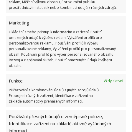
služeb?
reklam, Měření výkonu obsahu, Porozumění publiku
prostřednictvím statistik nebo kombinací údajů z různých zdrojů.
20.5.2016
Reality
Marketing
«
1
…
34
35
36
»
Ukládání a/nebo přístup k informacím v zařízení, Použití
omezených údajů k výběru reklam, Vytváření profilů pro
personalizovanou reklamu, Používání profilů k výběru
personalizované reklamy, Vytváření profilů pro personalizovaný
obsah, Používání profilů pro výběr personalizovaného obsahu,
Rozvoj a zlepšování služeb, Použití omezených údajů k výběru
obsahu.
Funkce
Vždy aktivní
OBLÍBENÉ ČLÁNKY
Přiřazování a kombinování údajů z jiných zdrojů údajů,
Propojení různých zařízení, Identifikace zařízení na
základě automaticky přenášených informací.
Pokuta až 10 000 Kč hrozí za nesprávné sekání i
nesekání trávy. Záleží i na prostředku a lokaci
1.6.2026
Používání přesných údajů o zeměpisné poloze,
Identifikace zařízení na základě aktivně vyžádaných
informací.