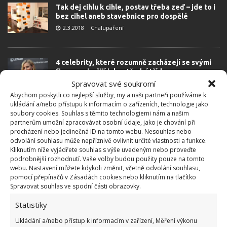
Tak dej cihlu k cihle, postav třeba zeď – jde to i
bez cihel aneb stavebnice pro dospělé
2.3.2018
Chalupaření
4 celebrity, které rozumně zacházejí se svými
financemi a žijí jako střední třída
Spravovat své soukromí
1.3.2018
Finance a pojištění
Abychom poskytli co nejlepší služby, my a naši partneři používáme k
ukládání a/nebo přístupu k informacím o zařízeních, technologie jako
soubory cookies. Souhlas s těmito technologiemi nám a našim
Skleněné dveře prozáří interiér
partnerům umožní zpracovávat osobní údaje, jako je chování při
18.1.2018
Dětský pokoj
procházení nebo jedinečná ID na tomto webu. Nesouhlas nebo
odvolání souhlasu může nepříznivě ovlivnit určité vlastnosti a funkce.
Kliknutím níže vyjádřete souhlas s výše uvedeným nebo proveďte
podrobnější rozhodnutí. Vaše volby budou použity pouze na tomto
webu. Nastavení můžete kdykoli změnit, včetně odvolání souhlasu,
Pozor na rizika při koupi investiční nemovitosti
pomocí přepínačů v Zásadách cookies nebo kliknutím na tlačítko
10.6.2016
Finance a pojištění
Spravovat souhlas ve spodní části obrazovky.
Statistiky
Realitní kancelář: Které se svěřit do svých
Ukládání a/nebo přístup k informacím v zařízení, Měření výkonu