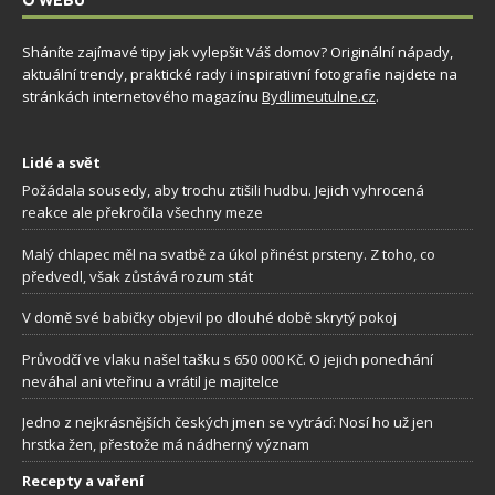
O WEBU
Sháníte zajímavé tipy jak vylepšit Váš domov? Originální nápady,
aktuální trendy, praktické rady i inspirativní fotografie najdete na
stránkách internetového magazínu
Bydlimeutulne.cz
.
Lidé a svět
Požádala sousedy, aby trochu ztišili hudbu. Jejich vyhrocená
reakce ale překročila všechny meze
Malý chlapec měl na svatbě za úkol přinést prsteny. Z toho, co
předvedl, však zůstává rozum stát
V domě své babičky objevil po dlouhé době skrytý pokoj
Průvodčí ve vlaku našel tašku s 650 000 Kč. O jejich ponechání
neváhal ani vteřinu a vrátil je majitelce
Jedno z nejkrásnějších českých jmen se vytrácí: Nosí ho už jen
hrstka žen, přestože má nádherný význam
Recepty a vaření