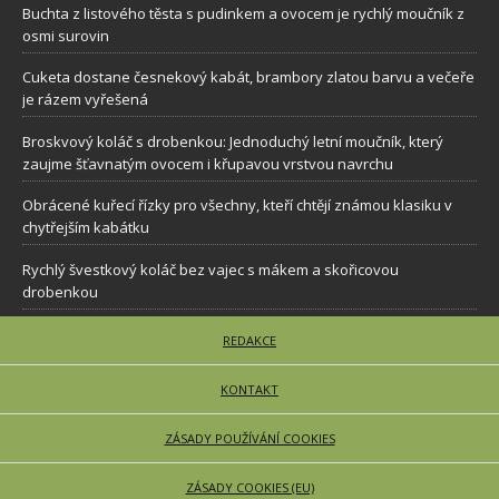
Buchta z listového těsta s pudinkem a ovocem je rychlý moučník z
osmi surovin
Cuketa dostane česnekový kabát, brambory zlatou barvu a večeře
je rázem vyřešená
Broskvový koláč s drobenkou: Jednoduchý letní moučník, který
zaujme šťavnatým ovocem i křupavou vrstvou navrchu
Obrácené kuřecí řízky pro všechny, kteří chtějí známou klasiku v
chytřejším kabátku
Rychlý švestkový koláč bez vajec s mákem a skořicovou
drobenkou
REDAKCE
KONTAKT
ZÁSADY POUŽÍVÁNÍ COOKIES
ZÁSADY COOKIES (EU)