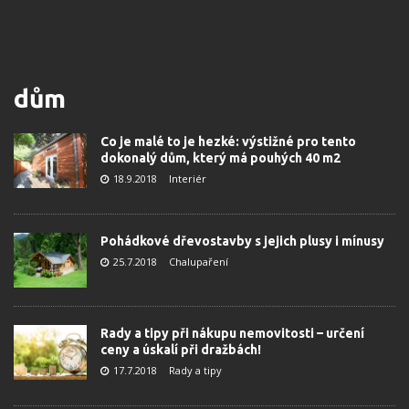
dům
Co je malé to je hezké: výstižné pro tento
dokonalý dům, který má pouhých 40 m2
18.9.2018
Interiér
Pohádkové dřevostavby s jejich plusy i mínusy
25.7.2018
Chalupaření
Rady a tipy při nákupu nemovitosti – určení
ceny a úskalí při dražbách!
17.7.2018
Rady a tipy