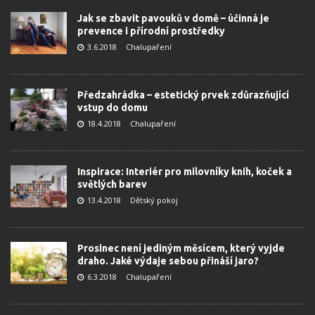
Jak se zbavit pavouků v domě – účinná je
prevence i přírodní prostředky
3.6.2018
Chalupaření
Předzahrádka – estetický prvek zdůrazňující
vstup do domu
18.4.2018
Chalupaření
Inspirace: Interiér pro milovníky knih, koček a
světlých barev
13.4.2018
Dětský pokoj
Prosinec není jediným měsícem, který vyjde
draho. Jaké výdaje sebou přináší jaro?
6.3.2018
Chalupaření